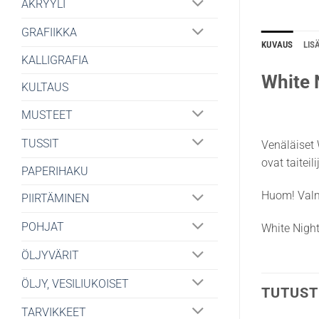
AKRYYLI
GRAFIIKKA
KUVAUS
LIS
KALLIGRAFIA
White 
KULTAUS
MUSTEET
TUSSIT
Venäläiset 
ovat taitei
PAPERIHAKU
Huom! Valm
PIIRTÄMINEN
POHJAT
White Night
ÖLJYVÄRIT
ÖLJY, VESILIUKOISET
TUTUST
TARVIKKEET