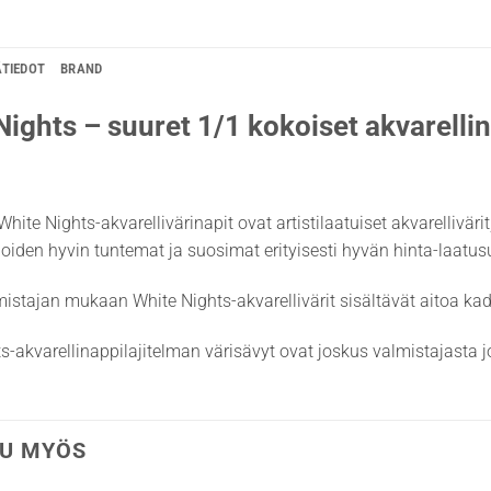
ÄTIEDOT
BRAND
Nights – suuret 1/1 kokoiset akvarellin
White Nights-akvarellivärinapit ovat artistilaatuiset akvarellivär
lijoiden hyvin tuntemat ja suosimat erityisesti hyvän hinta-laatu
istajan mukaan White Nights-akvarellivärit sisältävät aitoa k
s-akvarellinappilajitelman värisävyt ovat joskus valmistajasta jo
U MYÖS