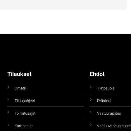
Tilaukset
Ehdot
Omatili
Tietosuoja
Tilausohjeet
Evästeet
Toimitusajat
Vastuurajoitus
Kampanjat
Vastuuvapauslause