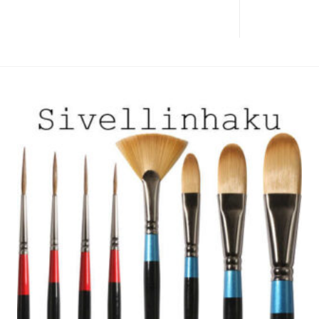
useampi
muunnelma.
Voit
tehdä
valinnat
tuotteen
sivulla.