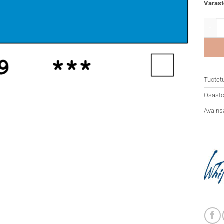
Varast
White 
Tuotet
Osasto
Avains