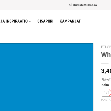
🛒
Uudistettu kassa
– nopeampi ja 
JA INSPIRAATIO
SISÄPIIRI
KAMPANJAT
ETUSI
Whi
3,4
Toimit
Koko
1/1
POISTA