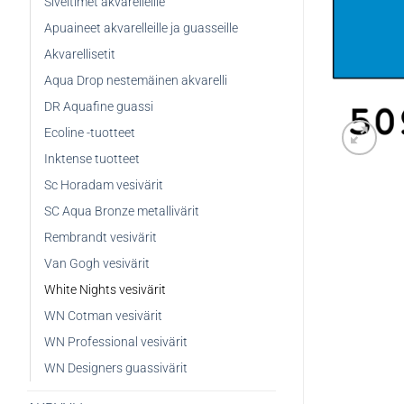
Siveltimet akvarelleille
Apuaineet akvarelleille ja guasseille
Akvarellisetit
Aqua Drop nestemäinen akvarelli
DR Aquafine guassi
Ecoline -tuotteet
Inktense tuotteet
Sc Horadam vesivärit
SC Aqua Bronze metallivärit
Rembrandt vesivärit
Van Gogh vesivärit
White Nights vesivärit
WN Cotman vesivärit
WN Professional vesivärit
WN Designers guassivärit