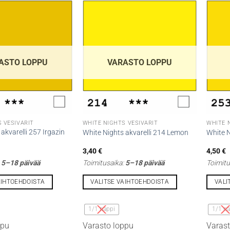
ASTO LOPPU
VARASTO LOPPU
 VESIVÄRIT
WHITE NIGHTS VESIVÄRIT
WHITE 
akvarelli 257 Irgazin
White Nights akvarelli 214 Lemon
White N
3,40
€
4,50
€
:
5–18 päivää
Toimitusaika:
5–18 päivää
Toimitu
AIHTOEHDOISTA
VALITSE VAIHTOEHDOISTA
VALI
Tällä
Tällä
tuotteella
tuottee
1/1 nappi
1/1 na
on
on
ppu
Varasto loppu
Varast