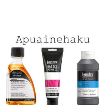
useampi
useamp
muunnelma.
muunne
Voit
Voit
tehdä
tehdä
valinnat
valinna
tuotteen
tuottee
sivulla.
sivulla.