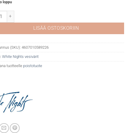
o loppu
Nights akvarelli 509 Bright blue määrä
LISÄÄ OSTOSKORIIN
unnus (SKU):
4607010589226
:
White Nights vesivärit
ana tuotteelle
poistotuote