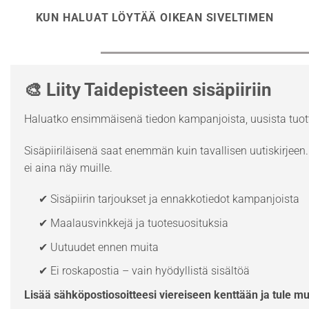
KUN HALUAT LÖYTÄÄ OIKEAN SIVELTIMEN
🎨 Liity Taidepisteen sisäpiiriin
Haluatko ensimmäisenä tiedon kampanjoista, uusista tuott
Sisäpiiriläisenä saat enemmän kuin tavallisen uutiskirjeen. 
ei aina näy muille.
✔ Sisäpiirin tarjoukset ja ennakkotiedot kampanjoista
✔ Maalausvinkkejä ja tuotesuosituksia
✔ Uutuudet ennen muita
✔ Ei roskapostia – vain hyödyllistä sisältöä
Lisää sähköpostiosoitteesi viereiseen kenttään ja tule m