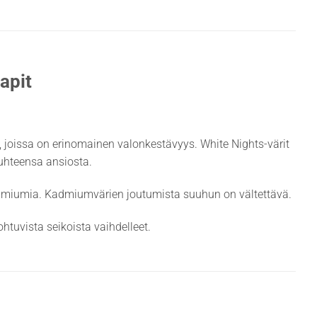
apit
it, joissa on erinomainen valonkestävyys. White Nights-värit
suhteensa ansiosta.
admiumia. Kadmiumvärien joutumista suuhun on vältettävä.
htuvista seikoista vaihdelleet.