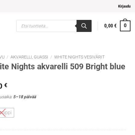
helpompi maksaminen
Kirjaudu
Products
0,00
€
0
search
VU
/
AKVARELLI, GUASSI
/
WHITE NIGHTS VESIVÄRIT
te Nights akvarelli 509 Bright blue
0
€
usaika:
5–18 päivää
 nappi