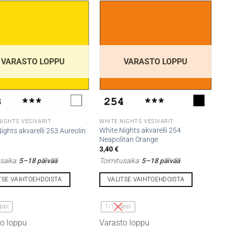
VARASTO LOPPU
VARASTO LOPPU
NIGHTS VESIVÄRIT
WHITE NIGHTS VESIVÄRIT
White Nights akvarelli 254
ights akvarelli 253 Aureolin
Neapolitan Orange
3,40
€
saika:
5–18 päivää
Toimitusaika:
5–18 päivää
TSE VAIHTOEHDOISTA
VALITSE VAIHTOEHDOISTA
Tällä
lla
tuotteella
ppi
1/1 nappi
on
o loppu
Varasto loppu