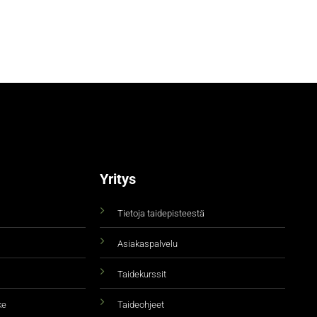
Yritys
Tietoja taidepisteestä
Asiakaspalvelu
Taidekurssit
ke
Taideohjeet