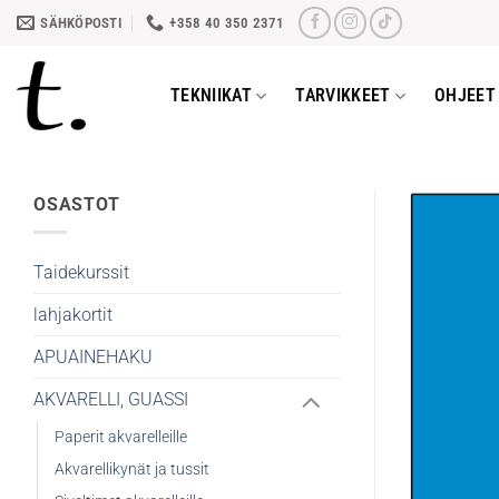
Skip
SÄHKÖPOSTI
+358 40 350 2371
to
content
TEKNIIKAT
TARVIKKEET
OHJEET 
OSASTOT
Taidekurssit
lahjakortit
APUAINEHAKU
AKVARELLI, GUASSI
Paperit akvarelleille
Akvarellikynät ja tussit