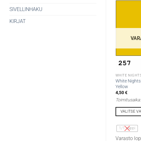
SIVELLINHAKU
KIRJAT
VAR
WHITE NIGHTS
White Nights 
Yellow
4,50
€
Toimitusaika
VALITSE V
Tällä
tuotteella
1/1 nappi
on
Varasto lo