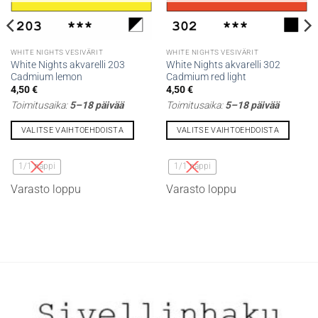
WHITE NIGHTS VESIVÄRIT
WHITE NIGHTS VESIVÄRIT
White Nights akvarelli 203
White Nights akvarelli 302
Cadmium lemon
Cadmium red light
4,50
€
4,50
€
Toimitusaika:
5–18 päivää
Toimitusaika:
5–18 päivää
VALITSE VAIHTOEHDOISTA
VALITSE VAIHTOEHDOISTA
Tällä
Tällä
tuotteella
tuotteella
1/1 nappi
1/1 nappi
on
on
Varasto loppu
Varasto loppu
useampi
useampi
muunnelma.
muunnelma.
Voit
Voit
tehdä
tehdä
valinnat
valinnat
tuotteen
tuotteen
sivulla.
sivulla.