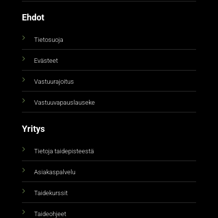
Ehdot
Tietosuoja
Evästeet
Vastuurajoitus
Vastuuvapauslauseke
Yritys
Tietoja taidepisteestä
Asiakaspalvelu
Taidekurssit
Taideohjeet