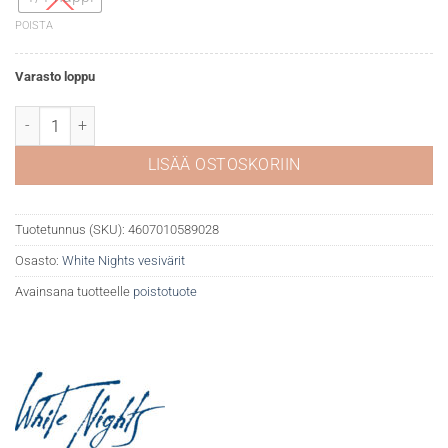
POISTA
Varasto loppu
White Nights akvarelli 412 Mars brown määrä
LISÄÄ OSTOSKORIIN
Tuotetunnus (SKU):
4607010589028
Osasto:
White Nights vesivärit
Avainsana tuotteelle
poistotuote