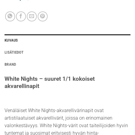
KUVAUS
LISÄTIEDOT
BRAND
White Nights – suuret 1/1 kokoiset
akvarellinapit
Venäläiset White Nights-akvarellivärinapit ovat
artistilaatuiset akvarellivärit, joissa on erinomainen
valonkestävyys. White Nights-värit ovat taiteilijoiden hyvin
tuntemat ja suosimat erityisesti hyvän hinta-