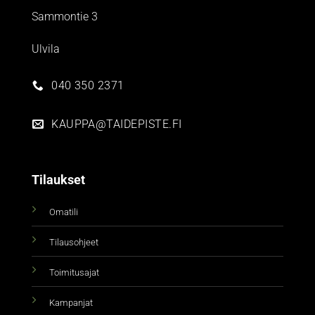
Sammontie 3
Ulvila
040 350 2371
KAUPPA@TAIDEPISTE.FI
Tilaukset
Omatili
Tilausohjeet
Toimitusajat
Kampanjat