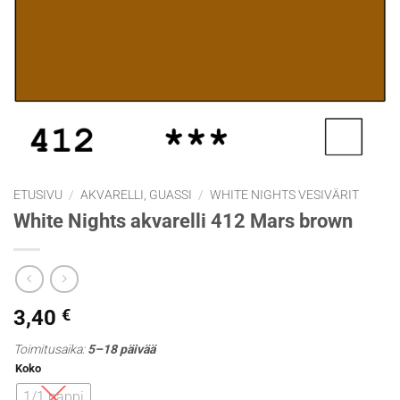
ETUSIVU
/
AKVARELLI, GUASSI
/
WHITE NIGHTS VESIVÄRIT
White Nights akvarelli 412 Mars brown
3,40
€
Toimitusaika:
5–18 päivää
Koko
1/1 nappi