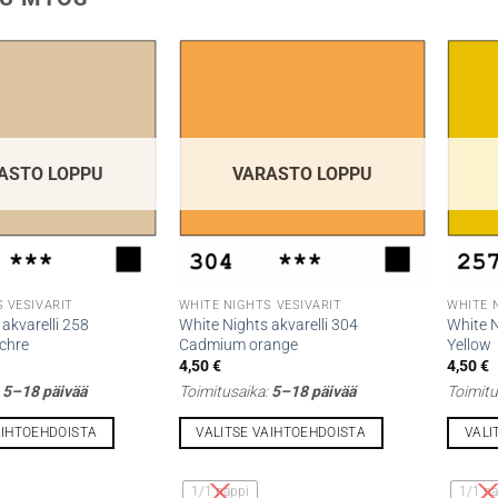
ASTO LOPPU
VARASTO LOPPU
 VESIVÄRIT
WHITE NIGHTS VESIVÄRIT
WHITE 
akvarelli 258
White Nights akvarelli 304
White N
chre
Cadmium orange
Yellow
4,50
€
4,50
€
:
5–18 päivää
Toimitusaika:
5–18 päivää
Toimitu
AIHTOEHDOISTA
VALITSE VAIHTOEHDOISTA
VALI
Tällä
Tällä
tuotteella
tuottee
1/1 nappi
1/1 na