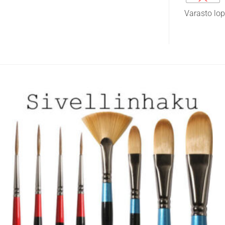
on
Varasto lo
useampi
muunnelma.
Voit
tehdä
valinnat
tuotteen
sivulla.