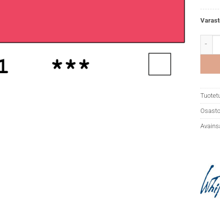
Varast
White 
Tuotet
Osasto
Avains