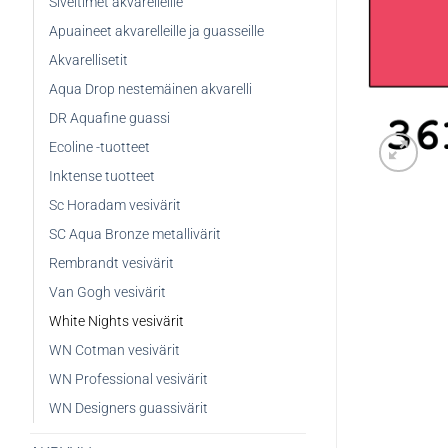
Siveltimet akvarelleille
Apuaineet akvarelleille ja guasseille
Akvarellisetit
Aqua Drop nestemäinen akvarelli
DR Aquafine guassi
Ecoline -tuotteet
Inktense tuotteet
Sc Horadam vesivärit
SC Aqua Bronze metallivärit
Rembrandt vesivärit
Van Gogh vesivärit
White Nights vesivärit
WN Cotman vesivärit
WN Professional vesivärit
WN Designers guassivärit