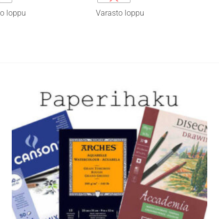
on
o loppu
Varasto loppu
i
useampi
lma.
muunnelma.
Voit
tehdä
t
valinnat
n
tuotteen
sivulla.