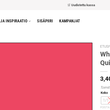
🛒
Uudistettu kassa
– nopeampi ja h
JA INSPIRAATIO
SISÄPIIRI
KAMPANJAT
ETUSI
Whi
Qui
3,4
Toimit
Koko
1/1
POISTA