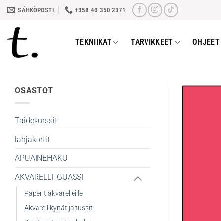
Skip
SÄHKÖPOSTI
+358 40 350 2371
to
content
TEKNIIKAT
TARVIKKEET
OHJEET 
OSASTOT
Taidekurssit
lahjakortit
APUAINEHAKU
AKVARELLI, GUASSI
Paperit akvarelleille
Akvarellikynät ja tussit