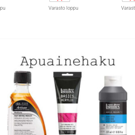
on
on
ppu
Varasto loppu
Varast
useampi
useamp
muunnelma.
muunne
Voit
Voit
tehdä
tehdä
valinnat
valinna
tuotteen
tuottee
sivulla.
sivulla.