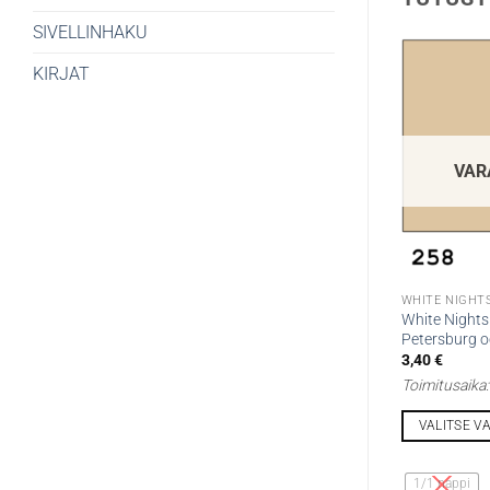
SIVELLINHAKU
KIRJAT
VAR
WHITE NIGHTS
White Nights 
Petersburg o
3,40
€
Toimitusaika
VALITSE V
Tällä
tuotteella
1/1 nappi