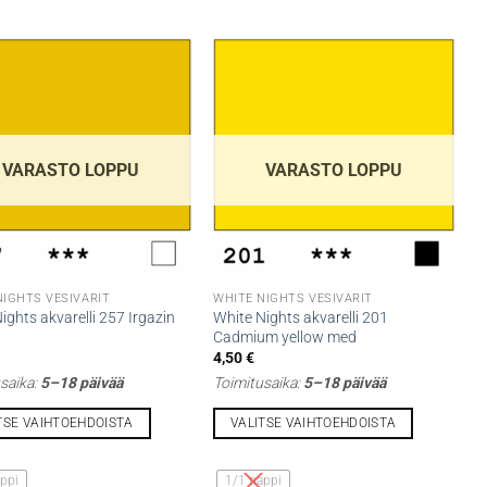
VARASTO LOPPU
VARASTO LOPPU
NIGHTS VESIVÄRIT
WHITE NIGHTS VESIVÄRIT
ights akvarelli 257 Irgazin
White Nights akvarelli 201
Cadmium yellow med
4,50
€
saika:
5–18 päivää
Toimitusaika:
5–18 päivää
TSE VAIHTOEHDOISTA
VALITSE VAIHTOEHDOISTA
Tällä
lla
tuotteella
ppi
1/1 nappi