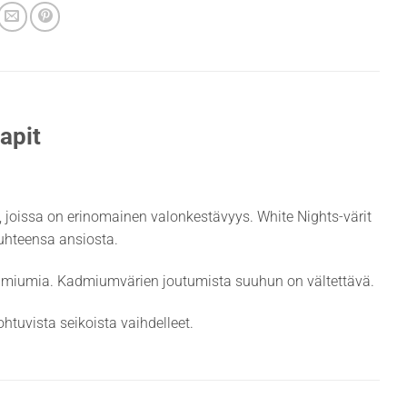
apit
it, joissa on erinomainen valonkestävyys. White Nights-värit
suhteensa ansiosta.
admiumia. Kadmiumvärien joutumista suuhun on vältettävä.
htuvista seikoista vaihdelleet.