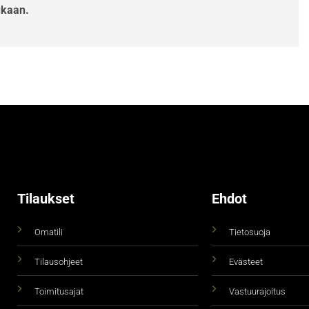
ukaan.
Tilaukset
Ehdot
Omatili
Tietosuoja
Tilausohjeet
Evästeet
Toimitusajat
Vastuurajoitus