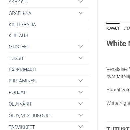
AKRYYLI
GRAFIIKKA
KALLIGRAFIA
KUVAUS
LIS
KULTAUS
White 
MUSTEET
TUSSIT
Venäläiset 
PAPERIHAKU
ovat taitei
PIIRTÄMINEN
Huom! Valm
POHJAT
White Night
ÖLJYVÄRIT
ÖLJY, VESILIUKOISET
TARVIKKEET
TUTUST