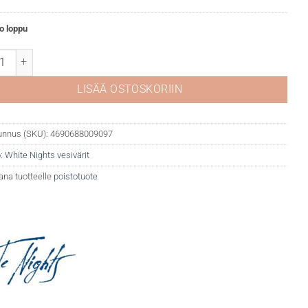
o loppu
Nights akvarelli 361 Quinacridone Red määrä
LISÄÄ OSTOSKORIIN
unnus (SKU):
4690688009097
:
White Nights vesivärit
ana tuotteelle
poistotuote