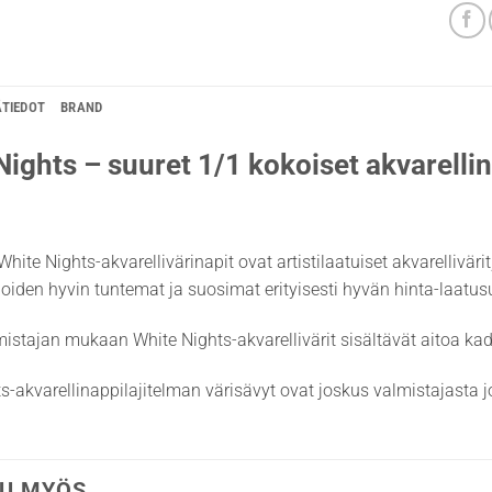
ÄTIEDOT
BRAND
Nights – suuret 1/1 kokoiset akvarellin
White Nights-akvarellivärinapit ovat artistilaatuiset akvarellivär
lijoiden hyvin tuntemat ja suosimat erityisesti hyvän hinta-laatu
istajan mukaan White Nights-akvarellivärit sisältävät aitoa k
s-akvarellinappilajitelman värisävyt ovat joskus valmistajasta jo
U MYÖS