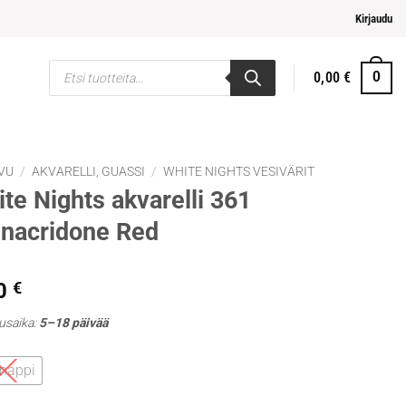
elpompi maksaminen
Kirjaudu
Products
0,00
€
0
search
VU
/
AKVARELLI, GUASSI
/
WHITE NIGHTS VESIVÄRIT
te Nights akvarelli 361
nacridone Red
0
€
usaika:
5–18 päivää
 nappi