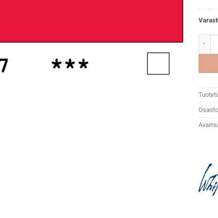
Varast
White 
Tuotet
Osasto
Avains