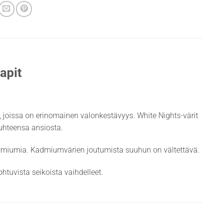
apit
it, joissa on erinomainen valonkestävyys. White Nights-värit
suhteensa ansiosta.
admiumia. Kadmiumvärien joutumista suuhun on vältettävä.
htuvista seikoista vaihdelleet.