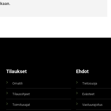
ukaan.
Tilaukset
Ehdot
Omatili
Tietosuoja
Tilausohjeet
Evästeet
Toimitusajat
Vastuurajoitus