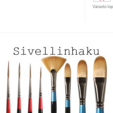
on
Varasto lo
useampi
muunnelma.
Voit
tehdä
valinnat
tuotteen
sivulla.