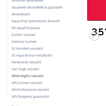
Siveltimet akvarelleille
Apuaineet akvarelleille ja guasseille
Akvarellisetit
Aqua Drop nestemäinen akvarelli
DR Aquafine guassi
Ecoline -tuotteet
Inktense tuotteet
Sc Horadam vesivärit
SC Aqua Bronze metallivärit
Rembrandt vesivärit
Van Gogh vesivärit
White Nights vesivärit
WN Cotman vesivärit
WN Professional vesivärit
WN Designers guassivärit