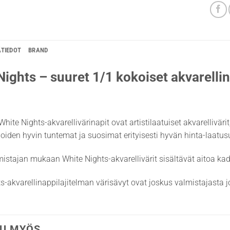
ÄTIEDOT
BRAND
Nights – suuret 1/1 kokoiset akvarellin
White Nights-akvarellivärinapit ovat artistilaatuiset akvarellivär
lijoiden hyvin tuntemat ja suosimat erityisesti hyvän hinta-laatu
istajan mukaan White Nights-akvarellivärit sisältävät aitoa k
s-akvarellinappilajitelman värisävyt ovat joskus valmistajasta jo
U MYÖS