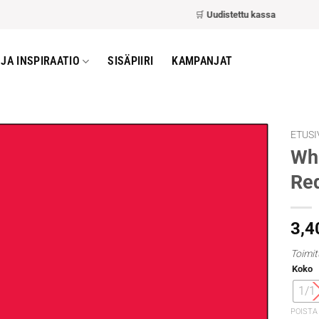
🛒
Uudistettu kassa
– nopeampi ja h
JA INSPIRAATIO
SISÄPIIRI
KAMPANJAT
ETUSI
Whi
Re
3,4
Toimit
Koko
1/1
POISTA