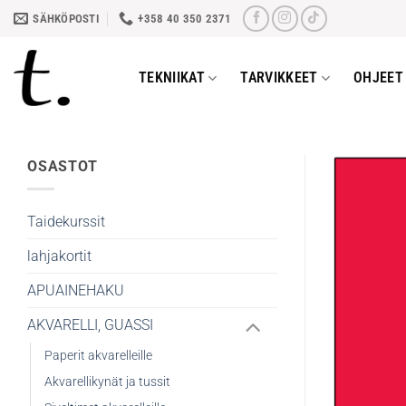
Skip
SÄHKÖPOSTI
+358 40 350 2371
to
content
TEKNIIKAT
TARVIKKEET
OHJEET 
OSASTOT
Taidekurssit
lahjakortit
APUAINEHAKU
AKVARELLI, GUASSI
Paperit akvarelleille
Akvarellikynät ja tussit