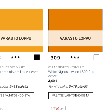
VARASTO LOPPU
VARASTO LOPPU
NIGHTS VESIVÄRIT
WHITE NIGHTS VESIVÄRIT
White Nights akvarelli 309 Red
ights akvarelli 256 Peach
ochre
3,40
€
saika:
5–18 päivää
Toimitusaika:
5–18 päivää
TSE VAIHTOEHDOISTA
VALITSE VAIHTOEHDOISTA
Tällä
lla
tuotteella
ppi
1/1 nappi