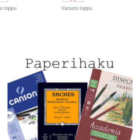
on
o loppu
Varasto loppu
i
useampi
lma.
muunnelma.
Voit
tehdä
t
valinnat
n
tuotteen
sivulla.