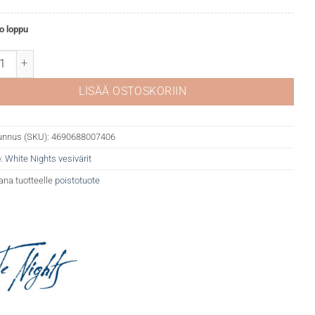
o loppu
Nights akvarelli 357 Venetian Red semi määrä
LISÄÄ OSTOSKORIIN
unnus (SKU):
4690688007406
:
White Nights vesivärit
ana tuotteelle
poistotuote