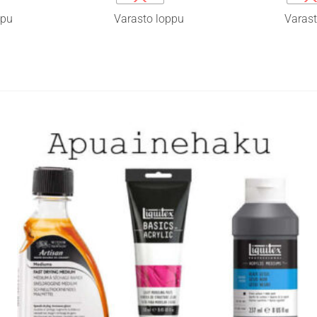
on
on
ppu
Varasto loppu
Varast
useampi
useamp
muunnelma.
muunne
Voit
Voit
tehdä
tehdä
valinnat
valinna
tuotteen
tuottee
sivulla.
sivulla.