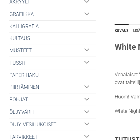
AKRYYLI
GRAFIIKKA
KALLIGRAFIA
KUVAUS
LIS
KULTAUS
White 
MUSTEET
TUSSIT
Venäläiset 
PAPERIHAKU
ovat taitei
PIIRTÄMINEN
Huom! Valm
POHJAT
White Night
ÖLJYVÄRIT
ÖLJY, VESILIUKOISET
TARVIKKEET
TUTUST