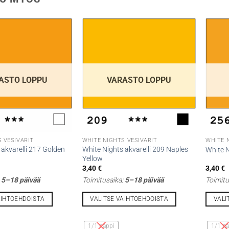
ASTO LOPPU
VARASTO LOPPU
 VESIVÄRIT
WHITE NIGHTS VESIVÄRIT
WHITE 
 akvarelli 217 Golden
White Nights akvarelli 209 Naples
White N
Yellow
3,40
€
3,40
€
:
5–18 päivää
Toimitusaika:
5–18 päivää
Toimitu
AIHTOEHDOISTA
VALITSE VAIHTOEHDOISTA
VALI
Tällä
Tällä
tuotteella
tuottee
1/1 nappi
1/1 na