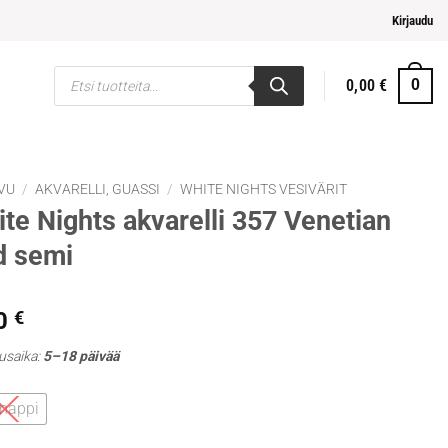
elpompi maksaminen
Kirjaudu
Products
0,00
€
0
search
VU
/
AKVARELLI, GUASSI
/
WHITE NIGHTS VESIVÄRIT
te Nights akvarelli 357 Venetian
d semi
0
€
usaika:
5–18 päivää
 nappi