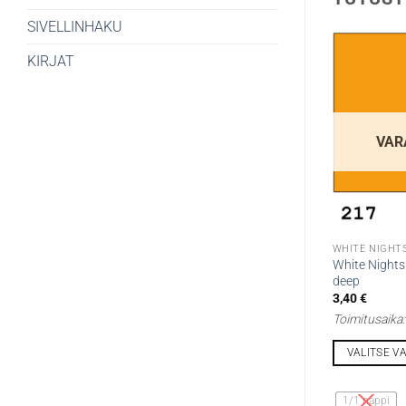
SIVELLINHAKU
KIRJAT
VAR
WHITE NIGHTS
White Nights
deep
3,40
€
Toimitusaika
VALITSE V
Tällä
tuotteella
1/1 nappi