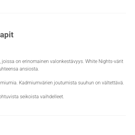
apit
it, joissa on erinomainen valonkestävyys. White Nights-värit
suhteensa ansiosta.
admiumia. Kadmiumvärien joutumista suuhun on vältettävä.
htuvista seikoista vaihdelleet.