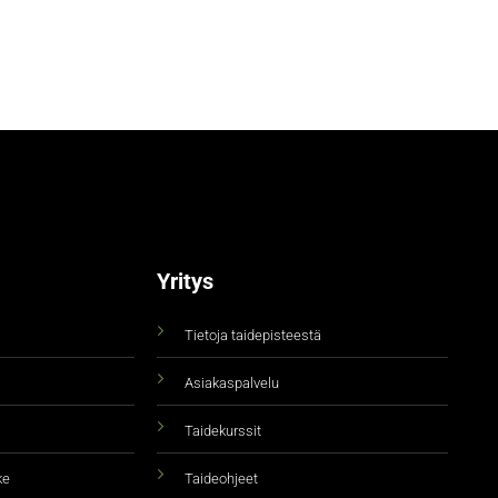
Yritys
Tietoja taidepisteestä
Asiakaspalvelu
Taidekurssit
ke
Taideohjeet