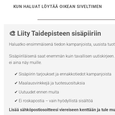
KUN HALUAT LÖYTÄÄ OIKEAN SIVELTIMEN
🎨 Liity Taidepisteen sisäpiiriin
Haluatko ensimmäisenä tiedon kampanjoista, uusista tuott
Sisäpiiriläisenä saat enemmän kuin tavallisen uutiskirjeen. 
ei aina näy muille.
✔ Sisäpiirin tarjoukset ja ennakkotiedot kampanjoista
✔ Maalausvinkkejä ja tuotesuosituksia
✔ Uutuudet ennen muita
✔ Ei roskapostia – vain hyödyllistä sisältöä
Lisää sähköpostiosoitteesi viereiseen kenttään ja tule m