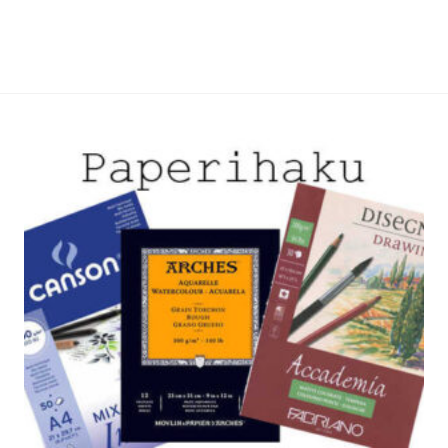
i
useampi
lma.
muunnelma.
Voit
tehdä
t
valinnat
n
tuotteen
sivulla.