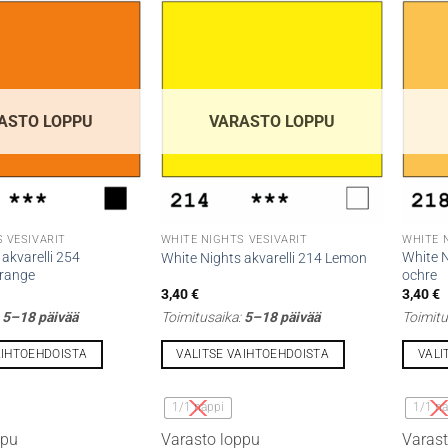
ASTO LOPPU
VARASTO LOPPU
 VESIVÄRIT
WHITE NIGHTS VESIVÄRIT
WHITE 
akvarelli 254
White N
White Nights akvarelli 214 Lemon
Orange
ochre
3,40
€
3,40
€
:
5–18 päivää
Toimitusaika:
5–18 päivää
Toimitu
AIHTOEHDOISTA
VALITSE VAIHTOEHDOISTA
VALI
Tällä
Tällä
tuotteella
tuottee
1/1 nappi
1/1 na
on
on
ppu
Varasto loppu
Varast