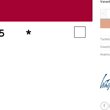
Varast
White 
Tuotet
Osasto
Avains