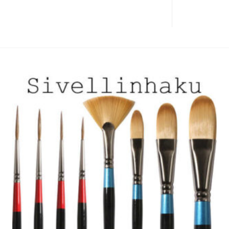
useampi
muunnelma.
Voit
tehdä
valinnat
tuotteen
sivulla.