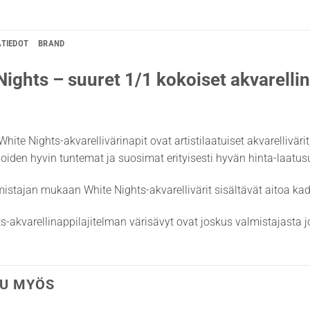
ÄTIEDOT
BRAND
Nights – suuret 1/1 kokoiset akvarellin
White Nights-akvarellivärinapit ovat artistilaatuiset akvarellivär
lijoiden hyvin tuntemat ja suosimat erityisesti hyvän hinta-laatu
istajan mukaan White Nights-akvarellivärit sisältävät aitoa k
s-akvarellinappilajitelman värisävyt ovat joskus valmistajasta jo
U MYÖS