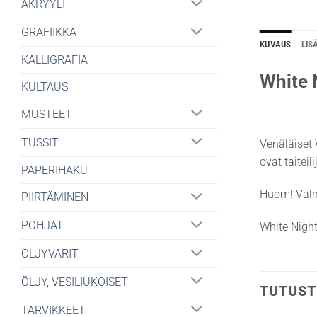
AKRYYLI
GRAFIIKKA
KUVAUS
LIS
KALLIGRAFIA
White 
KULTAUS
MUSTEET
TUSSIT
Venäläiset 
ovat taitei
PAPERIHAKU
Huom! Valm
PIIRTÄMINEN
POHJAT
White Night
ÖLJYVÄRIT
ÖLJY, VESILIUKOISET
TUTUST
TARVIKKEET