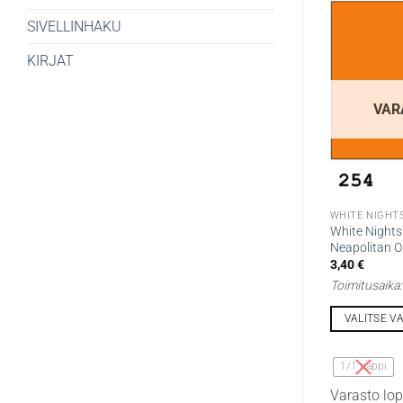
SIVELLINHAKU
KIRJAT
VAR
WHITE NIGHTS
White Nights 
Neapolitan 
3,40
€
Toimitusaika
VALITSE V
Tällä
tuotteella
1/1 nappi
on
Varasto lo