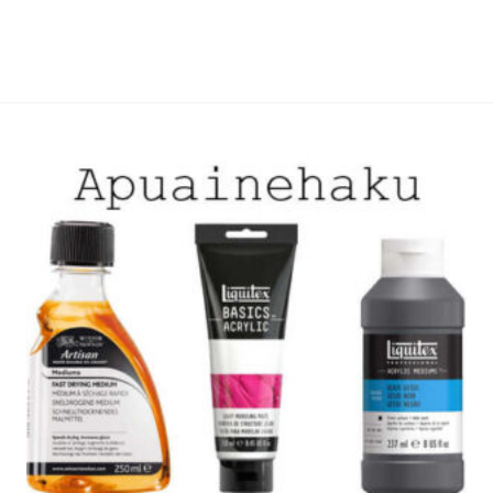
useampi
useamp
muunnelma.
muunne
Voit
Voit
tehdä
tehdä
valinnat
valinna
tuotteen
tuottee
sivulla.
sivulla.