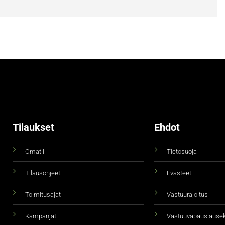
Tilaukset
Ehdot
Omatili
Tietosuoja
Tilausohjeet
Evästeet
Toimitusajat
Vastuurajoitus
Kampanjat
Vastuuvapauslause