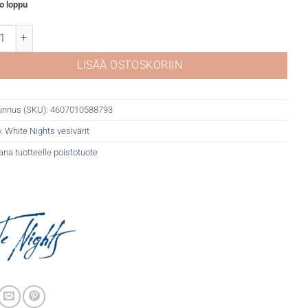
o loppu
Nights akvarelli 325 Claret määrä
LISÄÄ OSTOSKORIIN
unnus (SKU):
4607010588793
:
White Nights vesivärit
ana tuotteelle
poistotuote