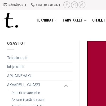
Skip
SÄHKÖPOSTI
+358 40 350 2371
to
content
TEKNIIKAT
TARVIKKEET
OHJEET 
OSASTOT
Taidekurssit
lahjakortit
APUAINEHAKU
AKVARELLI, GUASSI
Paperit akvarelleille
Akvarellikynät ja tussit