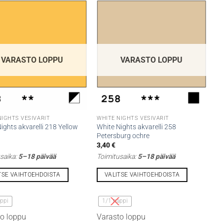
VARASTO LOPPU
VARASTO LOPPU
NIGHTS VESIVÄRIT
WHITE NIGHTS VESIVÄRIT
ights akvarelli 218 Yellow
White Nights akvarelli 258
Petersburg ochre
3,40
€
saika:
5–18 päivää
Toimitusaika:
5–18 päivää
TSE VAIHTOEHDOISTA
VALITSE VAIHTOEHDOISTA
Tällä
lla
tuotteella
ppi
1/1 nappi
on
o loppu
Varasto loppu