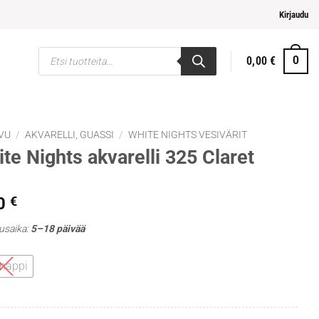
elpompi maksaminen
Kirjaudu
Products
0,00
€
0
search
VU
/
AKVARELLI, GUASSI
/
WHITE NIGHTS VESIVÄRIT
te Nights akvarelli 325 Claret
0
€
usaika:
5–18 päivää
 nappi