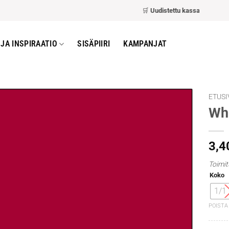
🛒
Uudistettu kassa
– nopeampi ja h
JA INSPIRAATIO
SISÄPIIRI
KAMPANJAT
ETUSI
Whi
3,4
Toimit
Koko
1/1
POISTA