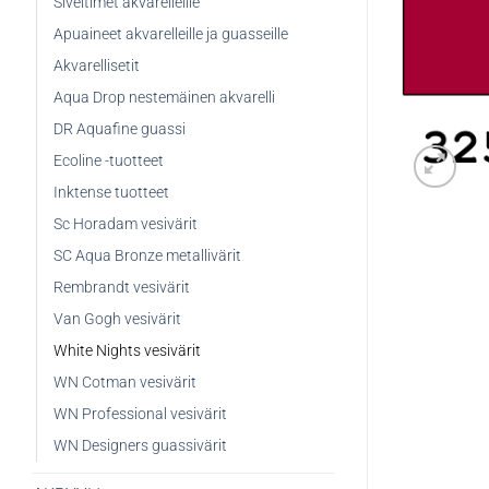
Siveltimet akvarelleille
Apuaineet akvarelleille ja guasseille
Akvarellisetit
Aqua Drop nestemäinen akvarelli
DR Aquafine guassi
Ecoline -tuotteet
Inktense tuotteet
Sc Horadam vesivärit
SC Aqua Bronze metallivärit
Rembrandt vesivärit
Van Gogh vesivärit
White Nights vesivärit
WN Cotman vesivärit
WN Professional vesivärit
WN Designers guassivärit