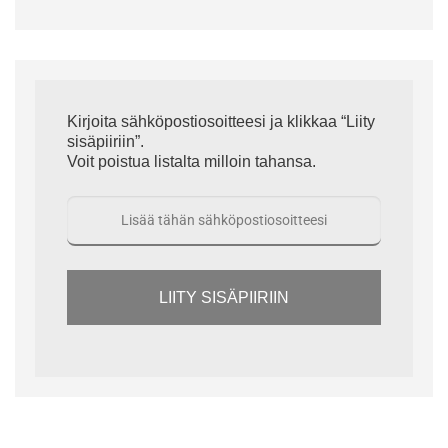
Kirjoita sähköpostiosoitteesi ja klikkaa “Liity
sisäpiiriin”.
Voit poistua listalta milloin tahansa.
LIITY SISÄPIIRIIN