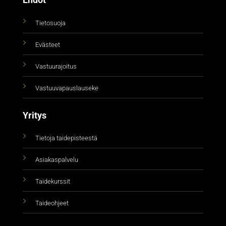
Ehdot
Tietosuoja
Evästeet
Vastuurajoitus
Vastuuvapauslauseke
Yritys
Tietoja taidepisteestä
Asiakaspalvelu
Taidekurssit
Taideohjeet