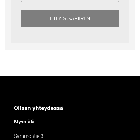
LIITY SISÄPIIRIIN
Ollaan yhteydessä
Myymälä
Sammontie 3