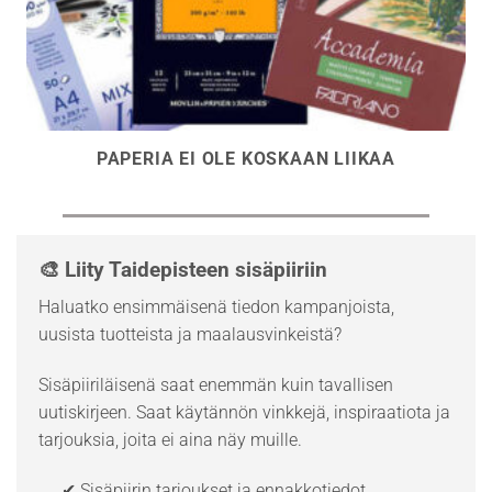
PAPERIA EI OLE KOSKAAN LIIKAA
🎨 Liity Taidepisteen sisäpiiriin
Haluatko ensimmäisenä tiedon kampanjoista,
uusista tuotteista ja maalausvinkeistä?
Sisäpiiriläisenä saat enemmän kuin tavallisen
uutiskirjeen. Saat käytännön vinkkejä, inspiraatiota ja
tarjouksia, joita ei aina näy muille.
✔ Sisäpiirin tarjoukset ja ennakkotiedot