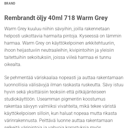
BRAND
Rembrandt öljy 40ml 718 Warm Grey
Warm Grey kuuluu niihin sävyihin, joilla rakennetaan
helposti uskottavia harmaita pintoja. Kyseessä on lämmin
harmaa. Warm Grey on käyttökelpoinen arkkitehtuuriin,
ihoon heijastuviin neutraaleihin, kivipintoihin ja yleisiin
taitettuihin sekoituksiin, joissa viileä harmaa ei tunnu
oikealta.
Se pehmentää väriskaalaa nopeasti ja auttaa rakentamaan
luonnollisia välisävyjä ilman raskasta ruskeutta. Sävy istuu
hyvin sekä yksittäisiin teoksiin että pitkäjänteiseen
studiokäyttöön. Useamman pigmentin koostumus
rakentaa sävyyn valmiiksi vivahteita, mikä tekee väristä
käyttökelpoisen silloin, kun haluat nopeaa mutta rikasta
värinrakennusta. Peittävä luonne auttaa rakentamaan
selkeitä väripintoja ja vahvoja korostuksia myös