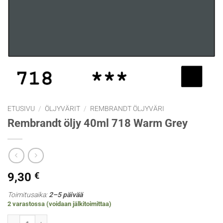
ETUSIVU
/
ÖLJYVÄRIT
/
REMBRANDT ÖLJYVÄRI
Rembrandt öljy 40ml 718 Warm Grey
9,30
€
Toimitusaika:
2–5 päivää
2 varastossa (voidaan jälkitoimittaa)
Rembrandt öljy 40ml 718 Warm Grey määrä