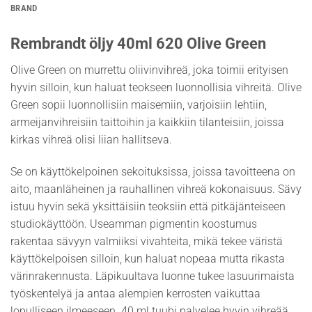
BRAND
Rembrandt öljy 40ml 620 Olive Green
Olive Green on murrettu oliivinvihreä, joka toimii erityisen
hyvin silloin, kun haluat teokseen luonnollisia vihreitä. Olive
Green sopii luonnollisiin maisemiin, varjoisiin lehtiin,
armeijanvihreisiin taittoihin ja kaikkiin tilanteisiin, joissa
kirkas vihreä olisi liian hallitseva.
Se on käyttökelpoinen sekoituksissa, joissa tavoitteena on
aito, maanläheinen ja rauhallinen vihreä kokonaisuus. Sävy
istuu hyvin sekä yksittäisiin teoksiin että pitkäjänteiseen
studiokäyttöön. Useamman pigmentin koostumus
rakentaa sävyyn valmiiksi vivahteita, mikä tekee väristä
käyttökelpoisen silloin, kun haluat nopeaa mutta rikasta
värinrakennusta. Läpikuultava luonne tukee lasuurimaista
työskentelyä ja antaa alempien kerrosten vaikuttaa
lopulliseen ilmeeseen. 40 ml tuubi palvelee hyvin vihreää,