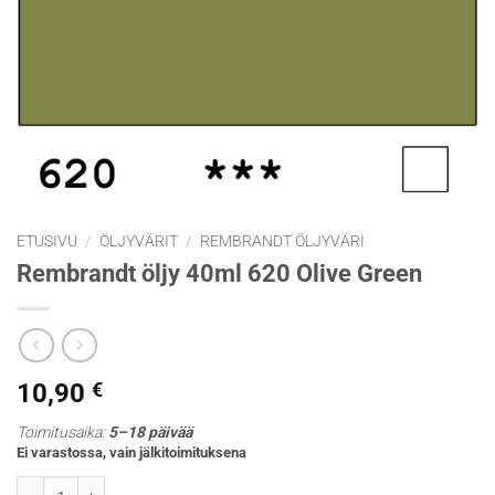
ETUSIVU
/
ÖLJYVÄRIT
/
REMBRANDT ÖLJYVÄRI
Rembrandt öljy 40ml 620 Olive Green
10,90
€
Toimitusaika:
5–18 päivää
Ei varastossa, vain jälkitoimituksena
Rembrandt öljy 40ml 620 Olive Green määrä