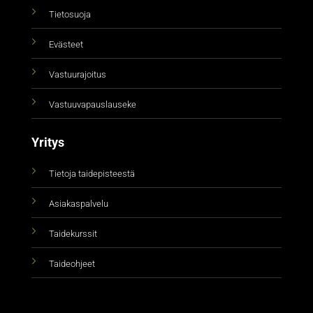
Tietosuoja
Evästeet
Vastuurajoitus
Vastuuvapauslauseke
Yritys
Tietoja taidepisteestä
Asiakaspalvelu
Taidekurssit
Taideohjeet