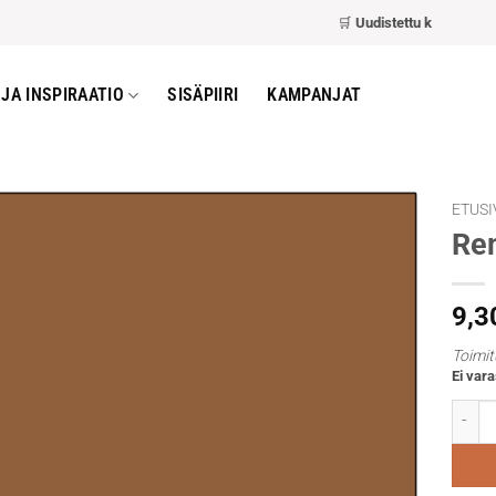
🛒
Uudistettu kassa
– nopeam
JA INSPIRAATIO
SISÄPIIRI
KAMPANJAT
ETUSI
Rem
9,3
Toimit
Ei vara
Rembr