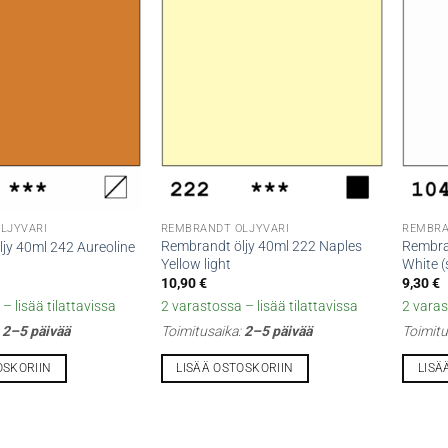
LJYVÄRI
REMBRANDT ÖLJYVÄRI
REMBRA
Rembrandt öljy 40ml 222 Naples
Rembra
jy 40ml 242 Aureoline
Yellow light
White (s
10,90
€
9,30
€
– lisää tilattavissa
2 varastossa – lisää tilattavissa
2 varas
:
2–5 päivää
Toimitusaika:
2–5 päivää
Toimitu
OSKORIIN
LISÄÄ OSTOSKORIIN
LISÄ