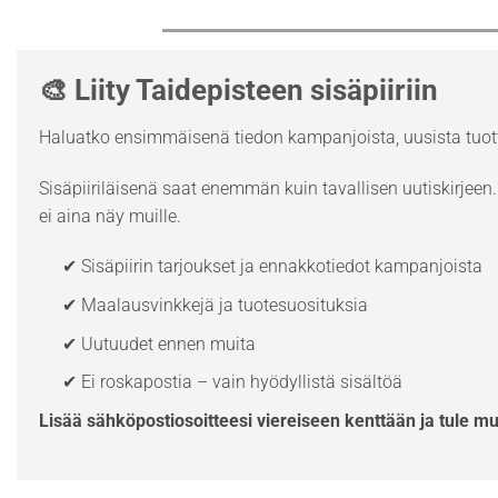
🎨 Liity Taidepisteen sisäpiiriin
Haluatko ensimmäisenä tiedon kampanjoista, uusista tuott
Sisäpiiriläisenä saat enemmän kuin tavallisen uutiskirjeen. 
ei aina näy muille.
✔ Sisäpiirin tarjoukset ja ennakkotiedot kampanjoista
✔ Maalausvinkkejä ja tuotesuosituksia
✔ Uutuudet ennen muita
✔ Ei roskapostia – vain hyödyllistä sisältöä
Lisää sähköpostiosoitteesi viereiseen kenttään ja tule m