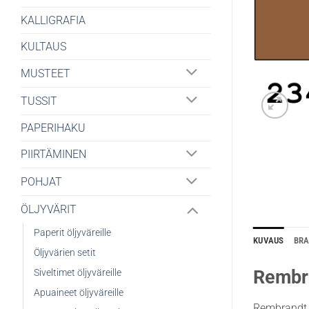
KALLIGRAFIA
KULTAUS
MUSTEET
TUSSIT
PAPERIHAKU
PIIRTÄMINEN
POHJAT
ÖLJYVÄRIT
Paperit öljyväreille
KUVAUS
BR
Öljyvärien setit
Rembra
Siveltimet öljyväreille
Apuaineet öljyväreille
Rembrandt 