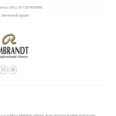
unnus (SKU):
8712079058586
:
Rembrandt öljyväri
us näkyy etenkin silloin, kun maalaukseen halutaan