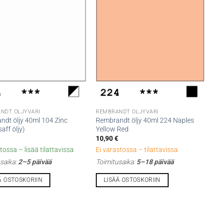
NDT ÖLJYVÄRI
REMBRANDT ÖLJYVÄRI
ndt öljy 40ml 104 Zinc
Rembrandt öljy 40ml 224 Naples
aff öljy)
Yellow Red
10,90
€
tossa – lisää tilattavissa
Ei varastossa – tilattavissa
saika:
2–5 päivää
Toimitusaika:
5–18 päivää
Ä OSTOSKORIIN
LISÄÄ OSTOSKORIIN