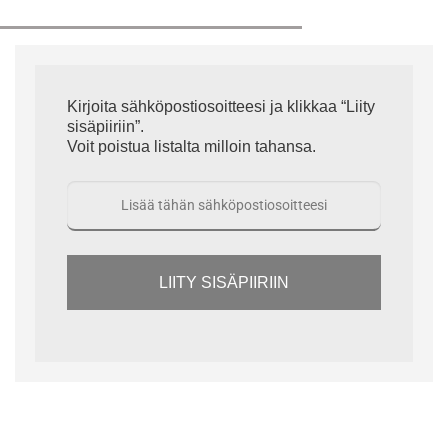
Kirjoita sähköpostiosoitteesi ja klikkaa “Liity
sisäpiiriin”.
Voit poistua listalta milloin tahansa.
LIITY SISÄPIIRIIN