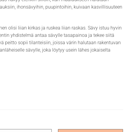
uksiin, ihonsävyihin, puupintoihin, kuivaan kasvillisuuteen
 olisi liian kirkas ja ruskea liian raskas. Sävy istuu hyvin
entin yhdistelmä antaa sävylle tasapainoa ja tekee siitä
peitto sopii tilanteisiin, joissa värin halutaan rakentuvan
nläheiselle sävylle, joka löytyy usein lähes jokaiselta