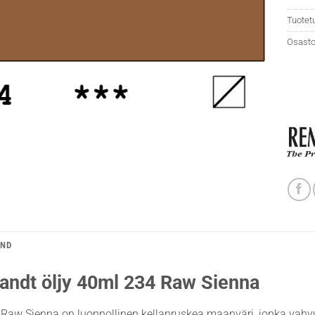
Tuotet
Osasto
AND
ndt öljy 40ml 234 Raw Sienna
Raw Sienna on luonnollinen kellanruskea maanväri, jonka vahvu