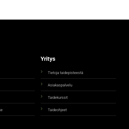
Yritys
Tietoja taidepisteestä
Asiakaspalvelu
Taidekurssit
ke
Taideohjeet