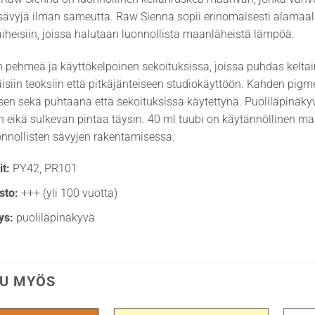
sävyjä ilman sameutta. Raw Sienna sopii erinomaisesti alamaala
 aiheisiin, joissa halutaan luonnollista maanläheistä lämpöä.
 pehmeä ja käyttökelpoinen sekoituksissa, joissa puhdas keltainen
äisiin teoksiin että pitkäjänteiseen studiokäyttöön. Kahden pigm
sen sekä puhtaana että sekoituksissa käytettynä. Puoliläpinäkyvä 
in eikä sulkevan pintaa täysin. 40 ml tuubi on käytännöllinen maa
uonnollisten sävyjen rakentamisessa.
t:
PY42, PR101
sto:
+++ (yli 100 vuotta)
ys:
puoliläpinäkyvä
U MYÖS