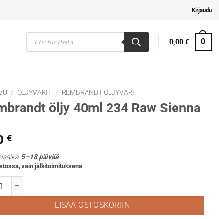
pi ja helpompi maksaminen
Kirjaudu
Products
0,00
€
0
search
VU
/
ÖLJYVÄRIT
/
REMBRANDT ÖLJYVÄRI
brandt öljy 40ml 234 Raw Sienna
0
€
usaika:
5–18 päivää
stossa, vain jälkitoimituksena
andt öljy 40ml 234 Raw Sienna määrä
LISÄÄ OSTOSKORIIN