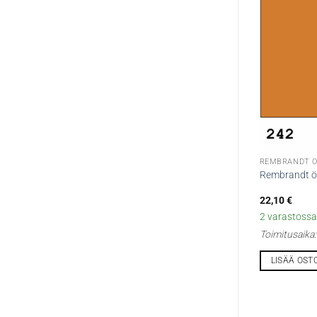
REMBRANDT Ö
Rembrandt öl
22,10
€
2 varastossa 
Toimitusaika
LISÄÄ OST