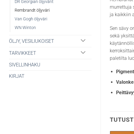
DR Georgian öljyvärit
murrettuja 
Rembrandt öljyväri
ja kaikkiin
Van Gogh öljyväri
WN Winton
Sen sävy on
sekä yksitt
ÖLJY, VESILIUKOISET
käytännölli
kerroksitta
TARVIKKEET
paletilta l
SIVELLINHAKU
Pigmenti
KIRJAT
Valonke
Peittävy
TUTUST