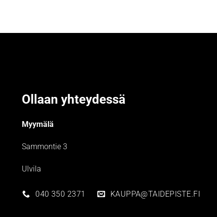
Ollaan yhteydessä
Myymälä
Sammontie 3
Ulvila
040 350 2371
KAUPPA@TAIDEPISTE.FI