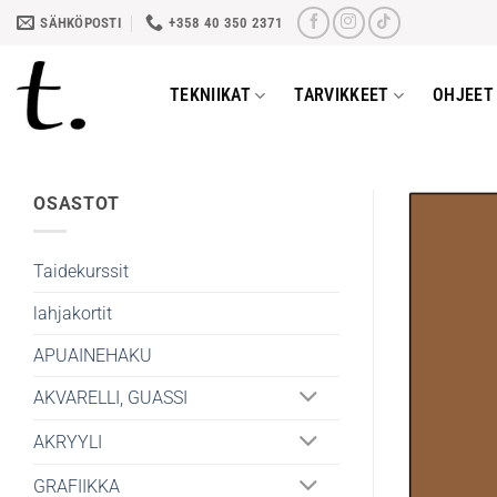
Skip
SÄHKÖPOSTI
+358 40 350 2371
to
content
TEKNIIKAT
TARVIKKEET
OHJEET 
OSASTOT
Taidekurssit
lahjakortit
APUAINEHAKU
AKVARELLI, GUASSI
AKRYYLI
GRAFIIKKA