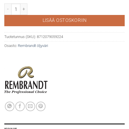
Rembrandt öljy 40ml 568 Permanent Blue Violet määrä
LISÄÄ OSTOSKORIIN
Tuotetunnus (SKU):
8712079059224
Osasto:
Rembrandt öljyväri