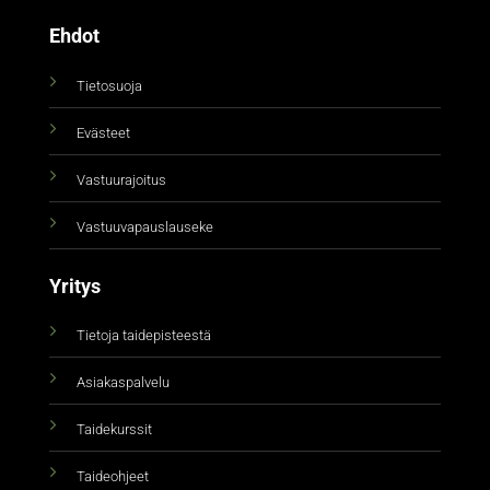
Ehdot
Tietosuoja
Evästeet
Vastuurajoitus
Vastuuvapauslauseke
Yritys
Tietoja taidepisteestä
Asiakaspalvelu
Taidekurssit
Taideohjeet