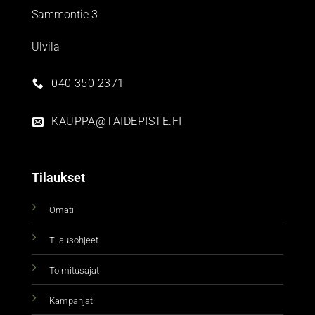
Sammontie 3
Ulvila
040 350 2371
KAUPPA@TAIDEPISTE.FI
Tilaukset
Omatili
Tilausohjeet
Toimitusajat
Kampanjat