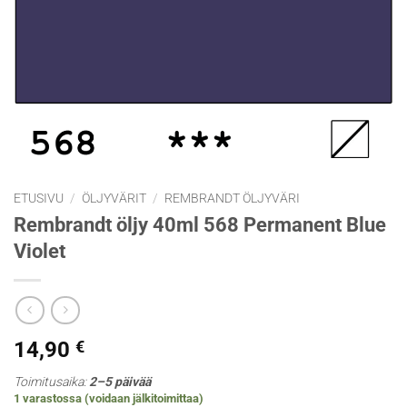
ETUSIVU
/
ÖLJYVÄRIT
/
REMBRANDT ÖLJYVÄRI
Rembrandt öljy 40ml 568 Permanent Blue
Violet
14,90
€
Toimitusaika:
2–5 päivää
1 varastossa (voidaan jälkitoimittaa)