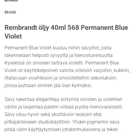
KUVAUS
BRAND
Rembrandt öljy 40ml 568 Permanent Blue
Violet
Permanent Blue Violet kuuluu niihin sävyihin, joilla
rakennetaan helposti syvyyttä ja hienostuneisuutta.
Kyseessä on siniseen taittava violetti. Permanent Blue
Violet on käyttökelpoinen valinta viileisiin varjoihin, kukkiin,
iltataivaan vivahteisiin ja sinivioletteihin sekoituksiin,
joissa puhtaan sininen jää liian kylmäksi.
Sävy rakentaa elegantteja siirtymiä sinisten ja violettien
välille ja laajentaa paletin viileää puolta hienovaraisesti.
Sävy istuu hyvin sekä yksittäisiin teoksiin että
pitkäjänteiseen studiokäyttöön. Yhden pigmentin sävy
pitää värin käyttäytymisen johdonmukaisena ja tekee