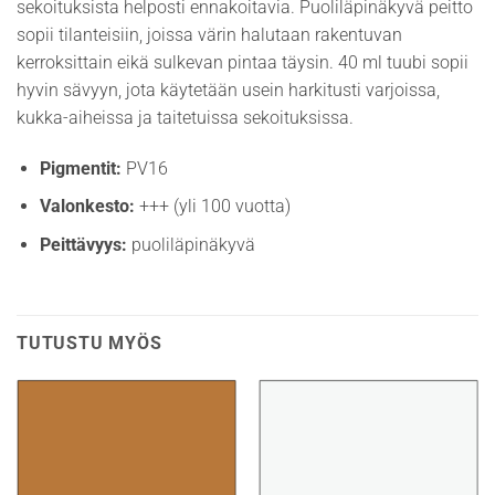
sekoituksista helposti ennakoitavia. Puoliläpinäkyvä peitto
sopii tilanteisiin, joissa värin halutaan rakentuvan
kerroksittain eikä sulkevan pintaa täysin. 40 ml tuubi sopii
hyvin sävyyn, jota käytetään usein harkitusti varjoissa,
kukka-aiheissa ja taitetuissa sekoituksissa.
Pigmentit:
PV16
Valonkesto:
+++ (yli 100 vuotta)
Peittävyys:
puoliläpinäkyvä
TUTUSTU MYÖS