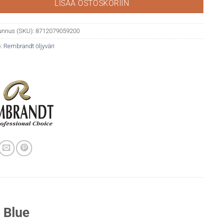
LISÄÄ OSTOSKORIIN
unnus (SKU):
8712079059200
:
Rembrandt öljyväri
 Blue