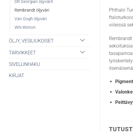
DR Georgian öljyvärit
Phthalo Tur
Rembrandt öljyväri
ftaloturkoo
Van Gogh öljyväri
viileissä s
WN Winton
Rembrandt P
ÖLJY, VESILIUKOISET
sekoituksia
TARVIKKEET
tasapainoa 
työskentely
SIVELLINHAKU
itsenäisenä
KIRJAT
Pigmenti
Valonke
Peittävy
TUTUST