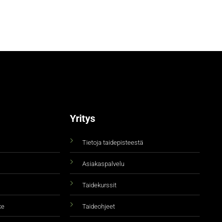
Yritys
Tietoja taidepisteestä
Asiakaspalvelu
Taidekurssit
ke
Taideohjeet