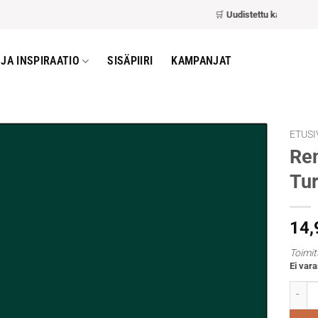
🛒
Uudistettu kassa
– nopeam
JA INSPIRAATIO
SISÄPIIRI
KAMPANJAT
ETUSI
Rem
Tur
14
Toimit
Ei vara
Rembra