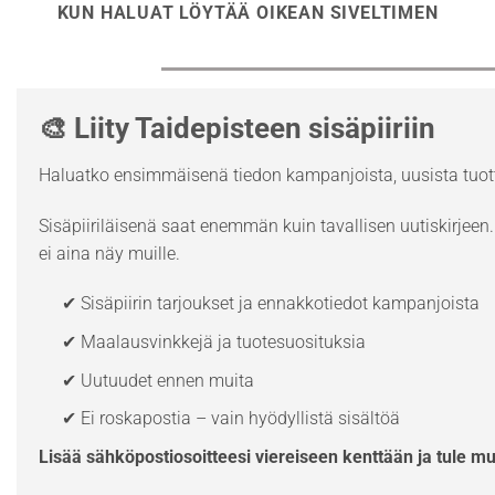
KUN HALUAT LÖYTÄÄ OIKEAN SIVELTIMEN
🎨 Liity Taidepisteen sisäpiiriin
Haluatko ensimmäisenä tiedon kampanjoista, uusista tuott
Sisäpiiriläisenä saat enemmän kuin tavallisen uutiskirjeen. 
ei aina näy muille.
✔ Sisäpiirin tarjoukset ja ennakkotiedot kampanjoista
✔ Maalausvinkkejä ja tuotesuosituksia
✔ Uutuudet ennen muita
✔ Ei roskapostia – vain hyödyllistä sisältöä
Lisää sähköpostiosoitteesi viereiseen kenttään ja tule m