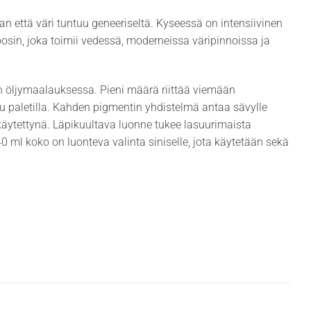
n että väri tuntuu geneeriseltä. Kyseessä on intensiivinen
oosin, joka toimii vedessä, moderneissa väripinnoissa ja
n öljymaalauksessa. Pieni määrä riittää viemään
u paletilla. Kahden pigmentin yhdistelmä antaa sävylle
käytettynä. Läpikuultava luonne tukee lasuurimaista
0 ml koko on luonteva valinta siniselle, jota käytetään sekä