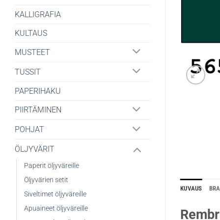
KALLIGRAFIA
KULTAUS
MUSTEET
TUSSIT
PAPERIHAKU
PIIRTÄMINEN
POHJAT
ÖLJYVÄRIT
Paperit öljyväreille
Öljyvärien setit
KUVAUS
BR
Siveltimet öljyväreille
Apuaineet öljyväreille
Rembra