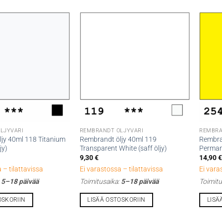
LJYVÄRI
REMBRANDT ÖLJYVÄRI
REMBRA
jy 40ml 118 Titanium
Rembrandt öljy 40ml 119
Rembra
jy)
Transparent White (saff öljy)
Perman
9,30
€
14,90
 – tilattavissa
Ei varastossa – tilattavissa
Ei vara
:
5–18 päivää
Toimitusaika:
5–18 päivää
Toimitu
OSKORIIN
LISÄÄ OSTOSKORIIN
LISÄ