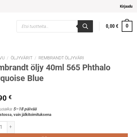
pi ja helpompi maksaminen
Kirjaudu
Products
0,00
€
0
search
VU
/
ÖLJYVÄRIT
/
REMBRANDT ÖLJYVÄRI
brandt öljy 40ml 565 Phthalo
quoise Blue
,90
€
usaika:
5–18 päivää
stossa, vain jälkitoimituksena
ndt öljy 40ml 565 Phthalo Turquoise Blue määrä