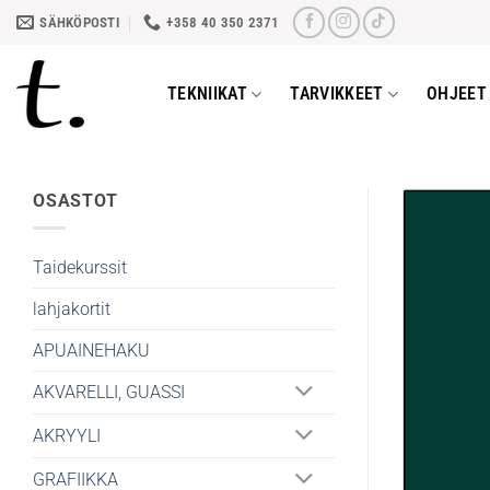
Skip
SÄHKÖPOSTI
+358 40 350 2371
to
content
TEKNIIKAT
TARVIKKEET
OHJEET 
OSASTOT
Taidekurssit
lahjakortit
APUAINEHAKU
AKVARELLI, GUASSI
AKRYYLI
GRAFIIKKA