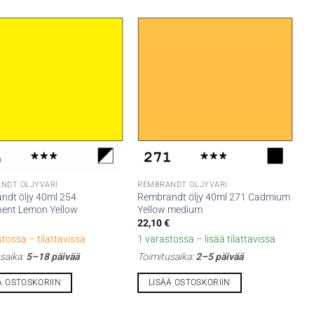
NDT ÖLJYVÄRI
REMBRANDT ÖLJYVÄRI
ndt öljy 40ml 254
Rembrandt öljy 40ml 271 Cadmium
ent Lemon Yellow
Yellow medium
€
22,10
€
stossa – tilattavissa
1 varastossa – lisää tilattavissa
saika:
5–18 päivää
Toimitusaika:
2–5 päivää
Ä OSTOSKORIIN
LISÄÄ OSTOSKORIIN