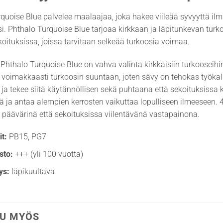
quoise Blue palvelee maalaajaa, joka hakee viileää syvyyttä ilma
si. Phthalo Turquoise Blue tarjoaa kirkkaan ja läpitunkevan turk
ekoituksissa, joissa tarvitaan selkeää turkoosia voimaa.
hthalo Turquoise Blue on vahva valinta kirkkaisiin turkooseihi
 voimakkaasti turkoosin suuntaan, joten sävy on tehokas työkal
ja tekee siitä käytännöllisen sekä puhtaana että sekoituksissa 
ä ja antaa alempien kerrosten vaikuttaa lopulliseen ilmeeseen. 4
 päävärinä että sekoituksissa viilentävänä vastapainona.
t:
PB15, PG7
sto:
+++ (yli 100 vuotta)
ys:
läpikuultava
U MYÖS