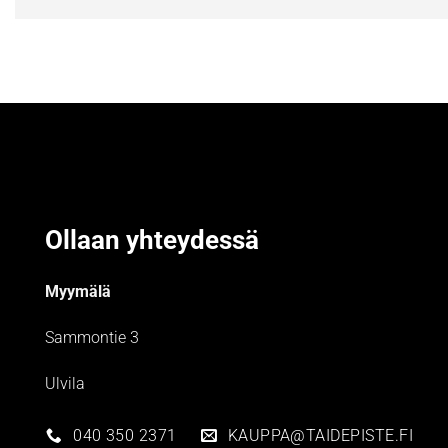
Ollaan yhteydessä
Myymälä
Sammontie 3
Ulvila
040 350 2371
KAUPPA@TAIDEPISTE.FI