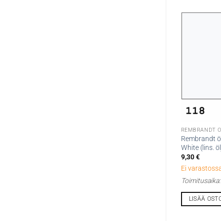
REMBRANDT Ö
Rembrandt öl
White (lins. öl
9,30
€
Ei varastossa
Toimitusaika
LISÄÄ OST