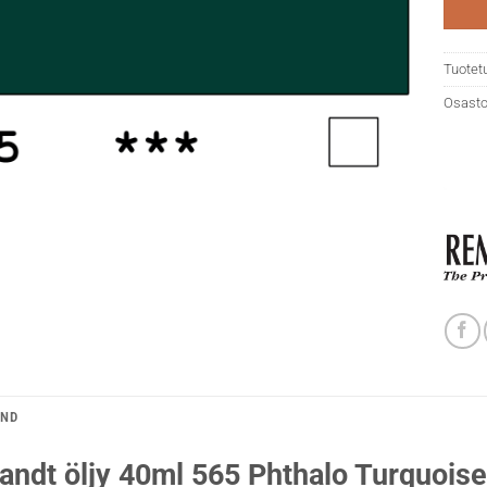
Tuotet
Osasto
AND
ndt öljy 40ml 565 Phthalo Turquoise