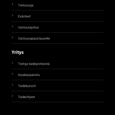
Tietosuoja
Evästeet
Vastuurajoitus
Vastuuvapauslauseke
Yritys
Tietoja taidepisteestä
Asiakaspalvelu
Taidekurssit
Taideohjeet