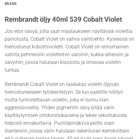
BRAND
Rembrandt öljy 40ml 539 Cobalt Violet
Jos etsit sävyä, jolla saat maalaukseen näyttävää violettia
painotusta, Cobalt Violet on vahva vaihtoehto. Kyseessä on
hienostunut kobolttivioletti. Cobalt Violet on erinomainen
valinta pehmeisiin violetteihin valoihin, kukka-aiheisiin ja
sävyihin, joissa halutaan klassista ja ilmavaa violetin
tuntua.
Rembrandt Cobalt Violet on laadukas violetti öljyväri
hienostuneeseen työskentelyyn. Se tuo paletille hillityn
mutta tunnistettavan violetin, joka ei tunnu liian
aggressiiviselta. Yhden pigmentin sävy pitää värin
käyttäytymisen johdonmukaisena ja tekee sekoituksista
helposti ennakoitavia. Puoliläpinäkyvä peitto sopii
tilanteisiin, joissa värin halutaan rakentuvan kerroksittain
eikä sulkevan pintaa täysin. 40 ml tuubi sopii hyvin sävyyn,