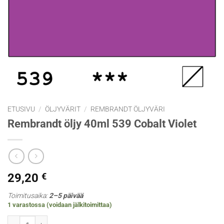
ETUSIVU
/
ÖLJYVÄRIT
/
REMBRANDT ÖLJYVÄRI
Rembrandt öljy 40ml 539 Cobalt Violet
29,20
€
Toimitusaika:
2–5 päivää
1 varastossa (voidaan jälkitoimittaa)
Rembrandt öljy 40ml 539 Cobalt Violet määrä