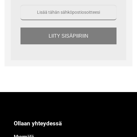
LIITY SISÄPIIRIIN
Ollaan yhteydessä
Myymälä