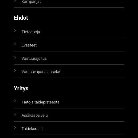
Kampanjat
Ehdot
Tietosuoja
Evästeet
Vastuurajoitus
Vastuuvapauslauseke
Yritys
Tietoja taidepisteestä
Asiakaspalvelu
Taidekurssit