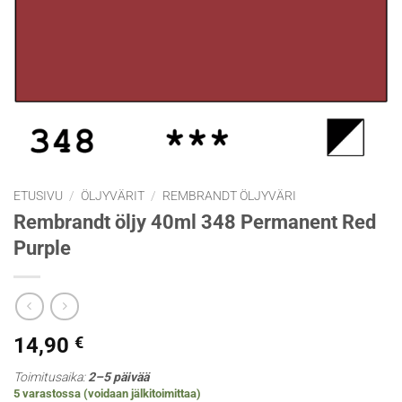
ETUSIVU
/
ÖLJYVÄRIT
/
REMBRANDT ÖLJYVÄRI
Rembrandt öljy 40ml 348 Permanent Red
Purple
14,90
€
Toimitusaika:
2–5 päivää
5 varastossa (voidaan jälkitoimittaa)