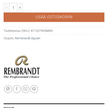
Rembrandt öljy 40ml 348 Permanent Red Purple määrä
LISÄÄ OSTOSKORIIN
Tuotetunnus (SKU):
8712079058890
Osasto:
Rembrandt öljyväri