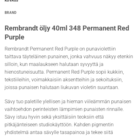
KUVAUS
BRAND
Rembrandt öljy 40ml 348 Permanent Red
Purple
Rembrandt Permanent Red Purple on punaviolettiin
taittava täyteläinen punainen, jonka vahvuus näkyy etenkin
silloin, kun maalaukseen halutaan syvyyttä ja
hienostuneisuutta. Permanent Red Purple sopii kukkiin,
tekstiileihin, voimakkaisiin aksentteihin ja sekoituksiin,
joissa punaisen halutaan liukuvan violetin suuntaan.
Sävy tuo paletille ylellisen ja hieman viileämmän punaisen
vaihtoehdon perinteisten lämpimien punaisten rinnalle.
Sävy istuu hyvin sekä yksittäisiin teoksiin että
pitkäjänteiseen studiokäyttöön. Kahden pigmentin
yhdistelmä antaa sävylle tasapainoa ja tekee siitä