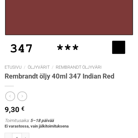
ETUSIVU
/
ÖLJYVÄRIT
/
REMBRANDT ÖLJYVÄRI
Rembrandt öljy 40ml 347 Indian Red
9,30
€
Toimitusaika:
5–18 päivää
Ei varastossa, vain jälkitoimituksena
Rembrandt öljy 40ml 347 Indian Red määrä