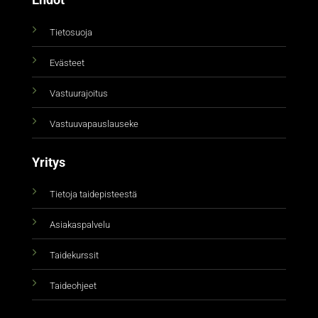
Ehdot
Tietosuoja
Evästeet
Vastuurajoitus
Vastuuvapauslauseke
Yritys
Tietoja taidepisteestä
Asiakaspalvelu
Taidekurssit
Taideohjeet