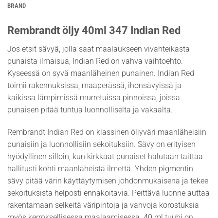
BRAND
Rembrandt öljy 40ml 347 Indian Red
Jos etsit sävyä, jolla saat maalaukseen vivahteikasta
punaista ilmaisua, Indian Red on vahva vaihtoehto.
Kyseessä on syvä maanläheinen punainen. Indian Red
toimii rakennuksissa, maaperässä, ihonsävyissä ja
kaikissa lämpimissä murretuissa pinnoissa, joissa
punaisen pitää tuntua luonnolliselta ja vakaalta.
Rembrandt Indian Red on klassinen öljyväri maanläheisiin
punaisiin ja luonnollisiin sekoituksiin. Sävy on erityisen
hyödyllinen silloin, kun kirkkaat punaiset halutaan taittaa
hallitusti kohti maanläheistä ilmettä. Yhden pigmentin
sävy pitää värin käyttäytymisen johdonmukaisena ja tekee
sekoituksista helposti ennakoitavia. Peittävä luonne auttaa
rakentamaan selkeitä väripintoja ja vahvoja korostuksia
myös kerroksellisessa maalaamisessa. 40 ml tuubi on