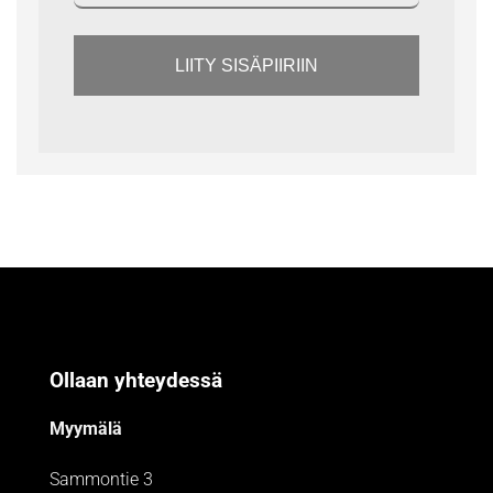
LIITY SISÄPIIRIIN
Ollaan yhteydessä
Myymälä
Sammontie 3