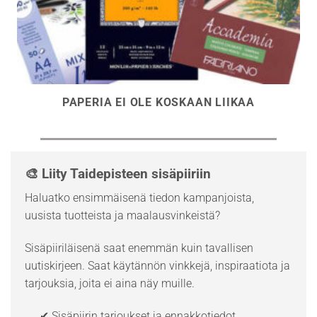
PAPERIA EI OLE KOSKAAN LIIKAA
🎨 Liity Taidepisteen sisäpiiriin
Haluatko ensimmäisenä tiedon kampanjoista,
uusista tuotteista ja maalausvinkeistä?
Sisäpiiriläisenä saat enemmän kuin tavallisen
uutiskirjeen. Saat käytännön vinkkejä, inspiraatiota ja
tarjouksia, joita ei aina näy muille.
✔ Sisäpiirin tarjoukset ja ennakkotiedot