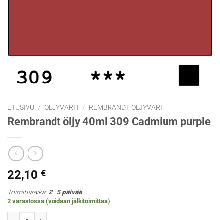
ETUSIVU
/
ÖLJYVÄRIT
/
REMBRANDT ÖLJYVÄRI
Rembrandt öljy 40ml 309 Cadmium purple
22,10
€
Toimitusaika:
2–5 päivää
2 varastossa (voidaan jälkitoimittaa)
Rembrandt öljy 40ml 309 Cadmium purple määrä