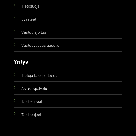
Tietosuoja
Evästeet
Vastuurajoitus
Vastuuvapauslauseke
Yritys
Tietoja taidepisteestä
Asiakaspalvelu
Taidekurssit
Taideohjeet