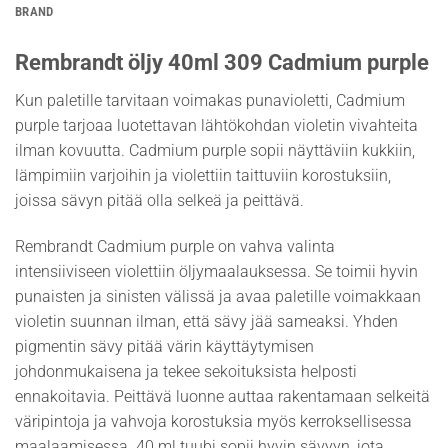
BRAND
Rembrandt öljy 40ml 309 Cadmium purple
Kun paletille tarvitaan voimakas punavioletti, Cadmium
purple tarjoaa luotettavan lähtökohdan violetin vivahteita
ilman kovuutta. Cadmium purple sopii näyttäviin kukkiin,
lämpimiin varjoihin ja violettiin taittuviin korostuksiin,
joissa sävyn pitää olla selkeä ja peittävä.
Rembrandt Cadmium purple on vahva valinta
intensiiviseen violettiin öljymaalauksessa. Se toimii hyvin
punaisten ja sinisten välissä ja avaa paletille voimakkaan
violetin suunnan ilman, että sävy jää sameaksi. Yhden
pigmentin sävy pitää värin käyttäytymisen
johdonmukaisena ja tekee sekoituksista helposti
ennakoitavia. Peittävä luonne auttaa rakentamaan selkeitä
väripintoja ja vahvoja korostuksia myös kerroksellisessa
maalaamisessa. 40 ml tuubi sopii hyvin sävyyn, jota