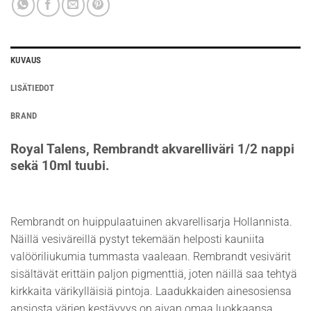
KUVAUS
LISÄTIEDOT
BRAND
Royal Talens, Rembrandt akvarelliväri 1/2 nappi
sekä 10ml tuubi.
Rembrandt on huippulaatuinen akvarellisarja Hollannista.
Näillä vesiväreillä pystyt tekemään helposti kauniita
valööriliukumia tummasta vaaleaan. Rembrandt vesivärit
sisältävät erittäin paljon pigmenttiä, joten näillä saa tehtyä
kirkkaita värikylläisiä pintoja. Laadukkaiden ainesosiensa
ansiosta värien kestävyys on aivan omaa luokkaansa.