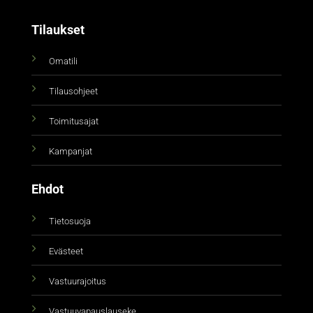
Tilaukset
Omatili
Tilausohjeet
Toimitusajat
Kampanjat
Ehdot
Tietosuoja
Evästeet
Vastuurajoitus
Vastuuvapauslauseke