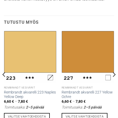
TUTUSTU MYÖS
REMBRANDT VESIVÄRIT
REMBRANDT VESIVÄRIT
Rembrandt akvarelli 223 Naples
Rembrandt akvarelli 227 Yellow
Yellow Deep
Ochre
Hintaluokka:
Hintaluokka:
6,60
€
–
7,80
€
6,60
€
–
7,80
€
6,60 €
6,60 €
Toimitusaika:
2–5 päivää
Toimitusaika:
2–5 päivää
-
-
7,80 €
7,80 €
VALITSE VAIHTOEHDOISTA
VALITSE VAIHTOEHDOISTA