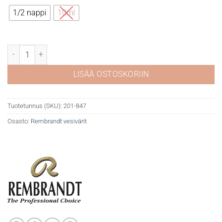
10,10 €
1/2 nappi
10ml
Rembrandt akvarelli 847 Interference Violet määrä
LISÄÄ OSTOSKORIIN
Tuotetunnus (SKU):
201-847
Osasto:
Rembrandt vesivärit