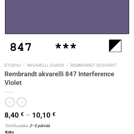
ETUSIVU
/
AKVARELLI, GUASSI
/
REMBRANDT VESIVÄRIT
Rembrandt akvarelli 847 Interference
Violet
Hintaluokka:
8,40
€
–
10,10
€
8,40 €
Toimitusaika:
2–5 päivää
-
Koko