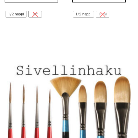
Tällä
Tällä
tuotteella
tuotteella
1/2 nappi
10ml
1/2 nappi
10ml
on
on
useampi
useampi
muunnelma.
muunnelma.
Voit
Voit
tehdä
tehdä
valinnat
valinnat
tuotteen
tuotteen
sivulla.
sivulla.