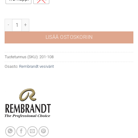
Rembrandt akvarelli 108 Chinese White määrä
LISÄÄ OSTOSKORIIN
Tuotetunnus (SKU):
201-108
Osasto:
Rembrandt vesivärit