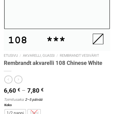
ETUSIVU
/
AKVARELLI, GUASSI
/
REMBRANDT VESIVÄRIT
Rembrandt akvarelli 108 Chinese White
Hintaluokka:
6,60
€
–
7,80
€
6,60 €
Toimitusaika:
2–5 päivää
-
Koko
7,80 €
1/2 nappi
10ml