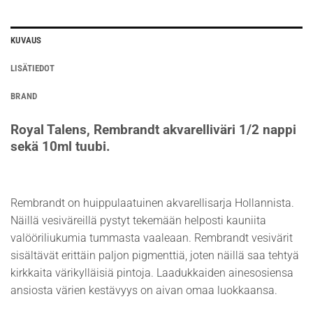
KUVAUS
LISÄTIEDOT
BRAND
Royal Talens, Rembrandt akvarelliväri 1/2 nappi
sekä 10ml tuubi.
Rembrandt on huippulaatuinen akvarellisarja Hollannista.
Näillä vesiväreillä pystyt tekemään helposti kauniita
valööriliukumia tummasta vaaleaan. Rembrandt vesivärit
sisältävät erittäin paljon pigmenttiä, joten näillä saa tehtyä
kirkkaita värikylläisiä pintoja. Laadukkaiden ainesosiensa
ansiosta värien kestävyys on aivan omaa luokkaansa.