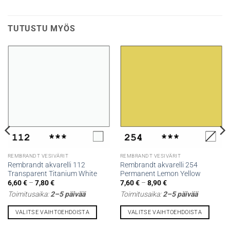
TUTUSTU MYÖS
REMBRANDT VESIVÄRIT
REMBRANDT VESIVÄRIT
Rembrandt akvarelli 112
Rembrandt akvarelli 254
Transparent Titanium White
Permanent Lemon Yellow
Hintaluokka:
Hintaluokka:
6,60
€
–
7,80
€
7,60
€
–
8,90
€
6,60 €
7,60 €
Toimitusaika:
2–5 päivää
Toimitusaika:
2–5 päivää
-
-
7,80 €
8,90 €
VALITSE VAIHTOEHDOISTA
VALITSE VAIHTOEHDOISTA
Tällä
Tällä