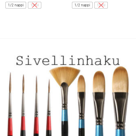
tuotteella
tuotteella
1/2 nappi
10ml
1/2 nappi
10ml
on
on
useampi
useampi
muunnelma.
muunnelma.
Voit
Voit
tehdä
tehdä
valinnat
valinnat
tuotteen
tuotteen
sivulla.
sivulla.