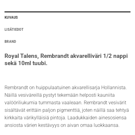
KUVAUS
LISÄTIEDOT
BRAND
Royal Talens, Rembrandt akvarelliväri 1/2 nappi
sekä 10ml tuubi.
Rembrandt on huippulaatuinen akvarellisarja Hollannista.
Näillä vesiväreillä pystyt tekemään helposti kauniita
valööriliukumia tummasta vaaleaan. Rembrandt vesivärit
sisältävät erittäin paljon pigmenttiä, joten näillä saa tehtyä
kirkkaita värikylläisiä pintoja. Laadukkaiden ainesosiensa
ansiosta värien kestävyys on aivan omaa luokkaansa.