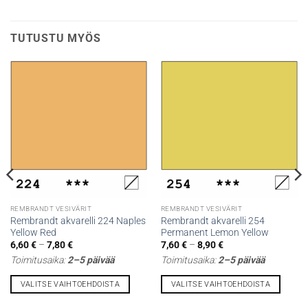
TUTUSTU MYÖS
REMBRANDT VESIVÄRIT
REMBRANDT VESIVÄRIT
Rembrandt akvarelli 224 Naples
Rembrandt akvarelli 254
Yellow Red
Permanent Lemon Yellow
Hintaluokka:
Hintaluokka:
6,60
€
–
7,80
€
7,60
€
–
8,90
€
6,60 €
7,60 €
Toimitusaika:
2–5 päivää
Toimitusaika:
2–5 päivää
-
-
7,80 €
8,90 €
VALITSE VAIHTOEHDOISTA
VALITSE VAIHTOEHDOISTA
Tällä
Tällä