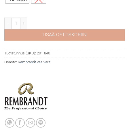
Rembrandt akvarelli 840 Graphite määrä
LISÄÄ OSTOSKORIIN
Tuotetunnus (SKU):
201-840
Osasto:
Rembrandt vesivärit