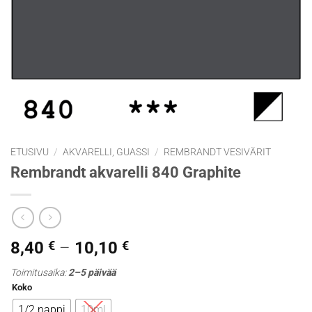
ETUSIVU
/
AKVARELLI, GUASSI
/
REMBRANDT VESIVÄRIT
Rembrandt akvarelli 840 Graphite
Hintaluokka:
8,40
€
–
10,10
€
8,40 €
Toimitusaika:
2–5 päivää
-
Koko
10,10 €
1/2 nappi
10ml