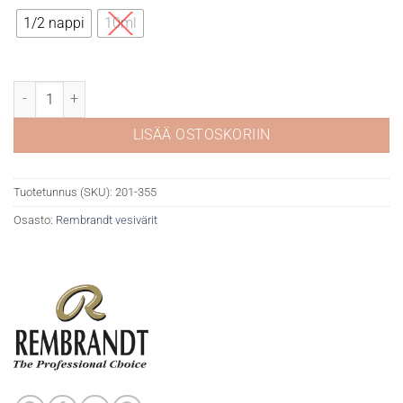
8,90 €
1/2 nappi
10ml
Rembrandt akvarelli 355 Naphtrol Red Bluish määrä
LISÄÄ OSTOSKORIIN
Tuotetunnus (SKU):
201-355
Osasto:
Rembrandt vesivärit