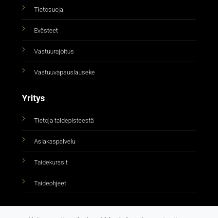
Tietosuoja
Evästeet
Vastuurajoitus
Vastuuvapauslauseke
Yritys
Tietoja taidepisteestä
Asiakaspalvelu
Taidekurssit
Taideohjeet