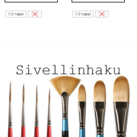
Tällä
Tällä
tuotteella
tuotteella
1/2 nappi
10ml
1/2 nappi
10ml
on
on
useampi
useampi
muunnelma.
muunnelma.
Voit
Voit
tehdä
tehdä
valinnat
valinnat
tuotteen
tuotteen
sivulla.
sivulla.