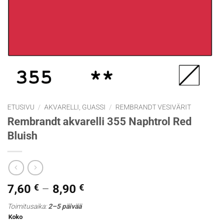
ETUSIVU
/
AKVARELLI, GUASSI
/
REMBRANDT VESIVÄRIT
Rembrandt akvarelli 355 Naphtrol Red
Bluish
Hintaluokka:
7,60
€
–
8,90
€
7,60 €
Toimitusaika:
2–5 päivää
-
Koko