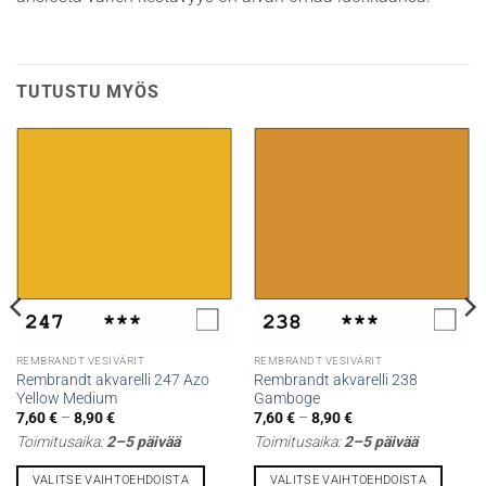
TUTUSTU MYÖS
REMBRANDT VESIVÄRIT
REMBRANDT VESIVÄRIT
Rembrandt akvarelli 247 Azo
Rembrandt akvarelli 238
Yellow Medium
Gamboge
Hintaluokka:
Hintaluokka:
7,60
€
–
8,90
€
7,60
€
–
8,90
€
7,60 €
7,60 €
Toimitusaika:
2–5 päivää
Toimitusaika:
2–5 päivää
-
-
8,90 €
8,90 €
VALITSE VAIHTOEHDOISTA
VALITSE VAIHTOEHDOISTA