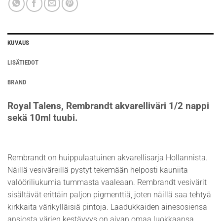
KUVAUS
LISÄTIEDOT
BRAND
Royal Talens, Rembrandt akvarelliväri 1/2 nappi
sekä 10ml tuubi.
Rembrandt on huippulaatuinen akvarellisarja Hollannista.
Näillä vesiväreillä pystyt tekemään helposti kauniita
valööriliukumia tummasta vaaleaan. Rembrandt vesivärit
sisältävät erittäin paljon pigmenttiä, joten näillä saa tehtyä
kirkkaita värikylläisiä pintoja. Laadukkaiden ainesosiensa
ansiosta värien kestävyys on aivan omaa luokkaansa.