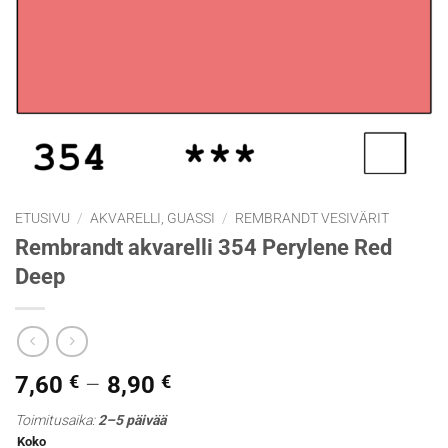
ETUSIVU
/
AKVARELLI, GUASSI
/
REMBRANDT VESIVÄRIT
Rembrandt akvarelli 354 Perylene Red
Deep
Hintaluokka:
7,60
€
–
8,90
€
7,60 €
Toimitusaika:
2–5 päivää
-
Koko