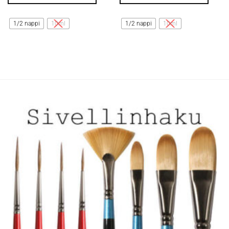
Tällä
Tällä
tuotteella
tuotteella
1/2 nappi
10ml
1/2 nappi
10ml
on
on
useampi
useampi
muunnelma.
muunnelma.
Voit
Voit
tehdä
tehdä
valinnat
valinnat
tuotteen
tuotteen
sivulla.
sivulla.