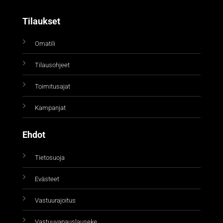
Tilaukset
Omatili
Tilausohjeet
Toimitusajat
Kampanjat
Ehdot
Tietosuoja
Evästeet
Vastuurajoitus
Vastuuvapauslauseke