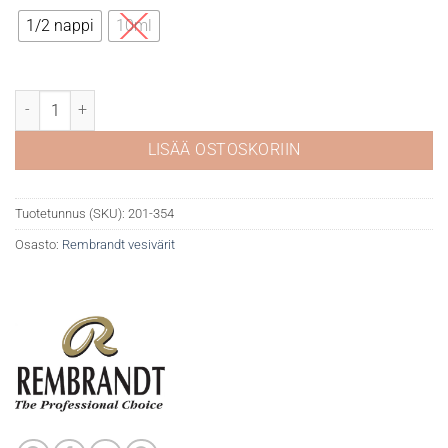
8,90 €
1/2 nappi
10ml
Rembrandt akvarelli 354 Perylene Red Deep määrä
LISÄÄ OSTOSKORIIN
Tuotetunnus (SKU):
201-354
Osasto:
Rembrandt vesivärit