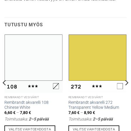
TUTUSTU MYÖS
REMBRANDT VESIVÄRIT
REMBRANDT VESIVÄRIT
Rembrandt akvarelli 108
Rembrandt akvarelli 272
Chinese White
Transparent Yellow Medium
Hintaluokka:
Hintaluokka:
6,60
€
–
7,80
€
7,60
€
–
8,90
€
6,60 €
7,60 €
Toimitusaika:
2–5 päivää
Toimitusaika:
2–5 päivää
-
-
7,80 €
8,90 €
VALITSE VAIHTOEHDOISTA
VALITSE VAIHTOEHDOISTA