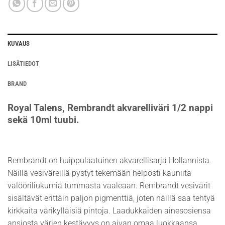
KUVAUS
LISÄTIEDOT
BRAND
Royal Talens, Rembrandt akvarelliväri 1/2 nappi
sekä 10ml tuubi.
Rembrandt on huippulaatuinen akvarellisarja Hollannista.
Näillä vesiväreillä pystyt tekemään helposti kauniita
valööriliukumia tummasta vaaleaan. Rembrandt vesivärit
sisältävät erittäin paljon pigmenttiä, joten näillä saa tehtyä
kirkkaita värikylläisiä pintoja. Laadukkaiden ainesosiensa
ansiosta värien kestävyys on aivan omaa luokkaansa.