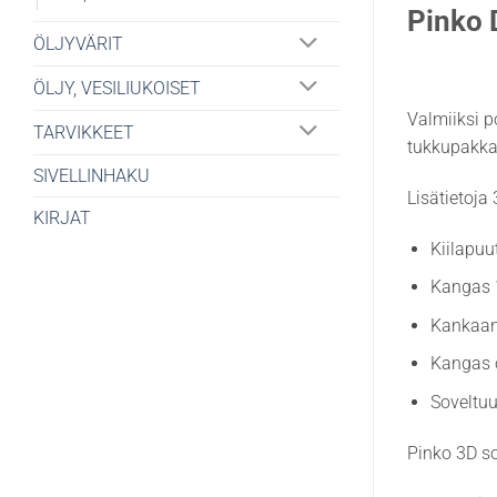
Pinko 
ÖLJYVÄRIT
ÖLJY, VESILIUKOISET
Valmiiksi p
TARVIKKEET
tukkupakka
SIVELLINHAKU
Lisätietoja
KIRJAT
Kiilapu
Kangas 
Kankaan
Kangas o
Soveltuu
Pinko 3D so