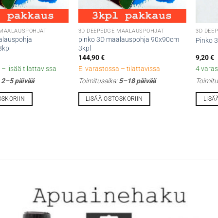
 MAALAUSPOHJAT
3D DEEPEDGE MAALAUSPOHJAT
3D DEE
alauspohja
pinko 3D maalauspohja 90x90cm
Pinko 
kpl
3kpl
144,90
€
9,20
€
– lisää tilattavissa
Ei varastossa – tilattavissa
4 varas
:
2–5 päivää
Toimitusaika:
5–18 päivää
Toimitu
OSKORIIN
LISÄÄ OSTOSKORIIN
LISÄ