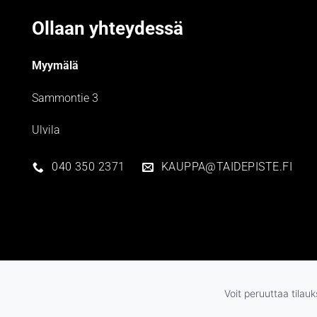
Ollaan yhteydessä
Myymälä
Sammontie 3
Ulvila
040 350 2371
KAUPPA@TAIDEPISTE.FI
Voit peruuttaa tilau