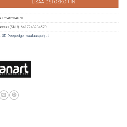
LISÄÄ OSTOSKORIIN
417248234670
unnus (SKU):
6417248234670
:
3D Deepedge maalauspohjat