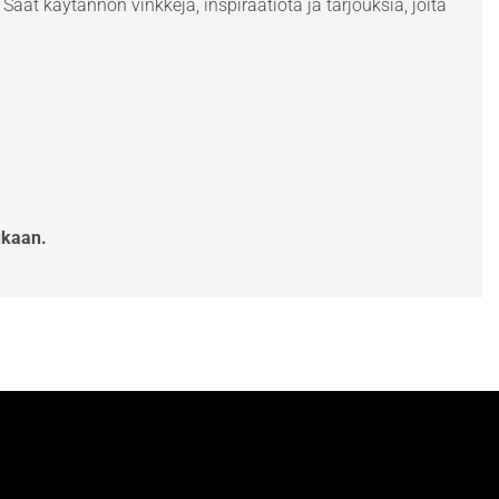
Saat käytännön vinkkejä, inspiraatiota ja tarjouksia, joita
ukaan.