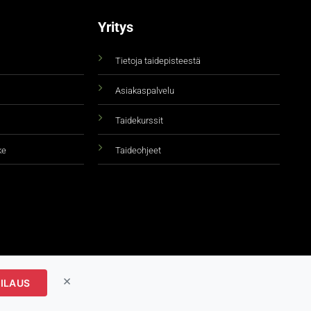
Yritys
Tietoja taidepisteestä
Asiakaspalvelu
Taidekurssit
ke
Taideohjeet
×
ILAUS