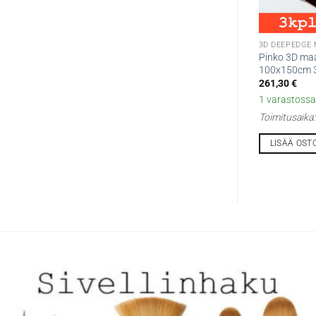
3D DEEPEDGE
Pinko 3D ma
100x150cm 3
261,30
€
1 varastossa 
Toimitusaika
LISÄÄ OST