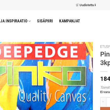
🛒
Uudistettu kassa
– nopeam
JA INSPIRAATIO
SISÄPIIRI
KAMPANJAT
ETUSI
Pi
3kp
18
Toimit
Ei vara
Pinko