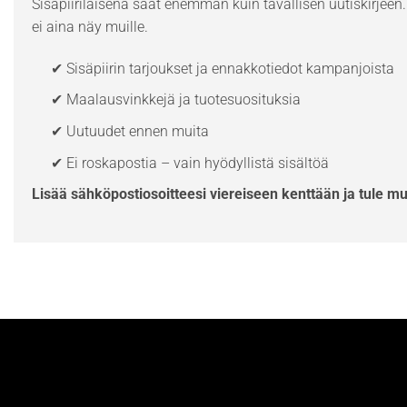
Sisäpiiriläisenä saat enemmän kuin tavallisen uutiskirjeen. 
ei aina näy muille.
✔ Sisäpiirin tarjoukset ja ennakkotiedot kampanjoista
✔ Maalausvinkkejä ja tuotesuosituksia
✔ Uutuudet ennen muita
✔ Ei roskapostia – vain hyödyllistä sisältöä
Lisää sähköpostiosoitteesi viereiseen kenttään ja tule m