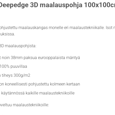
Deepedge 3D maalauspohja 100x100c
ohjustettu maalauskangas monelle eri maalaustekniikalle. Isot
uksissa.
 3D maalauspohjista:
ut noin 38mm paksua eurooppalaista mäntyä
100% puuvillaa
 tiheys 300g/m2
n koneellisesti pohjustettu kolmeen kertaan
 käytännössä kaikille maalaustekniikoille
veltuu maalaustekniikoille: