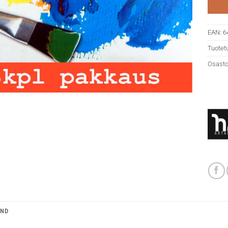
EAN:
6
Tuotet
Osasto
AND