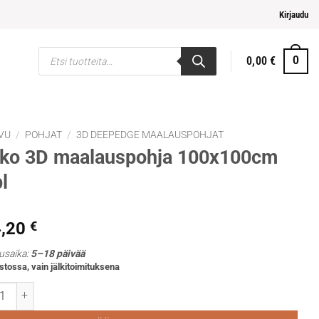
pi ja helpompi maksaminen
Kirjaudu
Products
0,00
€
0
search
VU
/
POHJAT
/
3D DEEPEDGE MAALAUSPOHJAT
nko 3D maalauspohja 100x100cm
l
4,20
€
usaika:
5–18 päivää
stossa, vain jälkitoimituksena
 3D maalauspohja 100x100cm 3kpl määrä