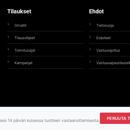
Tilaukset
Ehdot
Omatili
Tietosuoja
Tilausohjeet
Evästeet
Toimitusajat
Vastuurajoitus
Kampanjat
Vastuuvapauslause
PERUUTA T
Copyright 2026 ©
taidepiste.fi
ksesi 14 päivän kuluessa tuotteen vastaanottamisesta.