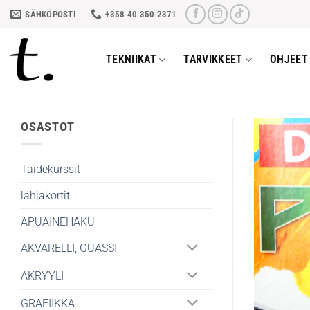
Skip
SÄHKÖPOSTI
+358 40 350 2371
to
content
TEKNIIKAT
TARVIKKEET
OHJEET 
OSASTOT
Taidekurssit
lahjakortit
APUAINEHAKU
AKVARELLI, GUASSI
AKRYYLI
GRAFIIKKA