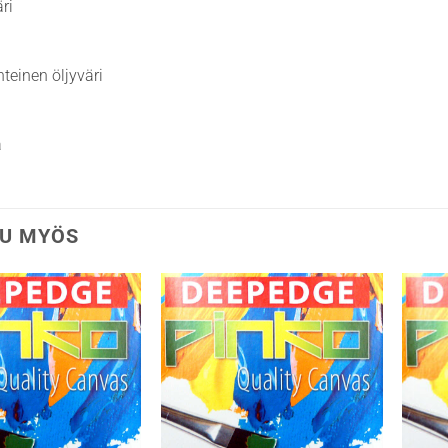
ri
teinen öljyväri
a
U MYÖS