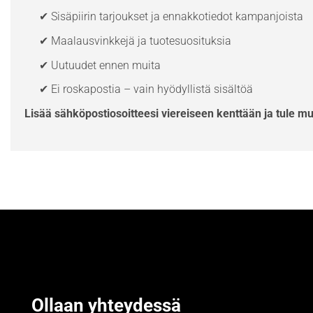
✔ Sisäpiirin tarjoukset ja ennakkotiedot kampanjoista
✔ Maalausvinkkejä ja tuotesuosituksia
✔ Uutuudet ennen muita
✔ Ei roskapostia – vain hyödyllistä sisältöä
Lisää sähköpostiosoitteesi viereiseen kenttään ja tule m
Ollaan yhteydessä