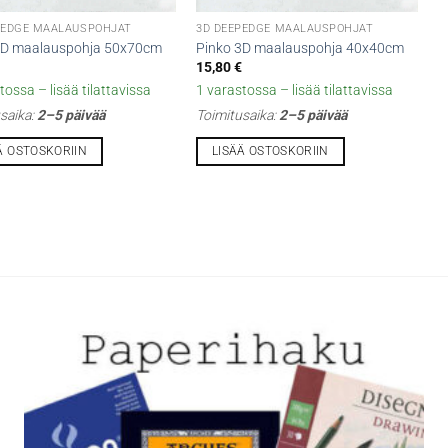
PEDGE MAALAUSPOHJAT
3D DEEPEDGE MAALAUSPOHJAT
3D maalauspohja 50x70cm
Pinko 3D maalauspohja 40x40cm
€
15,80
€
tossa – lisää tilattavissa
1 varastossa – lisää tilattavissa
saika:
2–5 päivää
Toimitusaika:
2–5 päivää
Ä OSTOSKORIIN
LISÄÄ OSTOSKORIIN