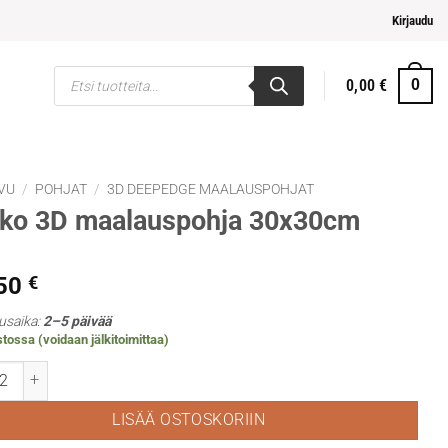
i ja helpompi maksaminen
Kirjaudu
Products
0,00
€
0
search
VU
/
POHJAT
/
3D DEEPEDGE MAALAUSPOHJAT
nko 3D maalauspohja 30x30cm
,50
€
usaika:
2–5 päivää
tossa (voidaan jälkitoimittaa)
 3D maalauspohja 30x30cm määrä
LISÄÄ OSTOSKORIIN