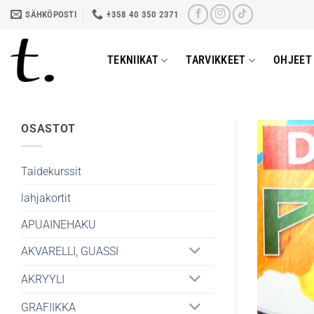
Skip
SÄHKÖPOSTI
+358 40 350 2371
to
content
TEKNIIKAT
TARVIKKEET
OHJEET 
OSASTOT
Taidekurssit
lahjakortit
APUAINEHAKU
AKVARELLI, GUASSI
AKRYYLI
GRAFIIKKA