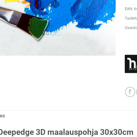
EAN:
6
Tuotet
Osasto
AND
 Deepedge 3D maalauspohja 30x30cm