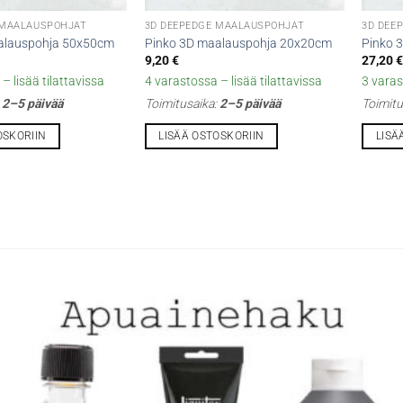
 MAALAUSPOHJAT
3D DEEPEDGE MAALAUSPOHJAT
3D DEE
alauspohja 50x50cm
Pinko 3D maalauspohja 20x20cm
Pinko 
9,20
€
27,20
– lisää tilattavissa
4 varastossa – lisää tilattavissa
3 varas
:
2–5 päivää
Toimitusaika:
2–5 päivää
Toimitu
OSKORIIN
LISÄÄ OSTOSKORIIN
LISÄ