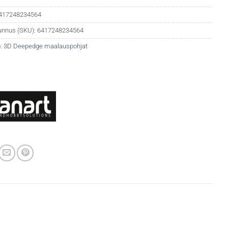
417248234564
unnus (SKU):
6417248234564
:
3D Deepedge maalauspohjat