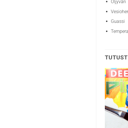
Öljyväri
Vesiohen
Guassi
Temper
TUTUST