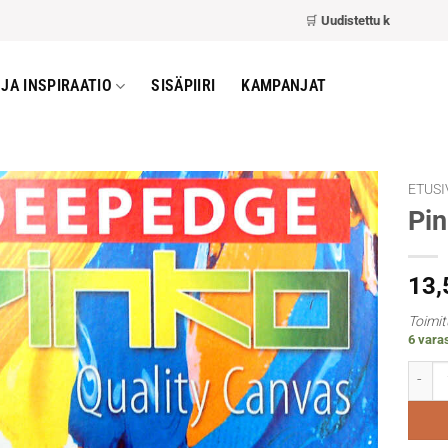
🛒
Uudistettu kassa
– nopeamp
JA INSPIRAATIO
SISÄPIIRI
KAMPANJAT
ETUSI
Pi
13
Toimit
6 varas
Pinko