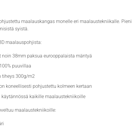
ohjustettu maalauskangas monelle eri maalaustekniikalle. Pien
isistä syistä.
 3D maalauspohjista:
ut noin 38mm paksua eurooppalaista mäntyä
100% puuvillaa
 tiheys 300g/m2
n koneellisesti pohjustettu kolmeen kertaan
 käytännössä kaikille maalaustekniikoille
veltuu maalaustekniikoille:
ri