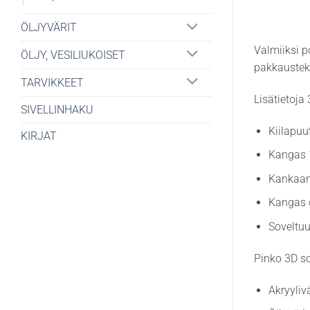
ÖLJYVÄRIT
Valmiiksi p
ÖLJY, VESILIUKOISET
pakkaustekn
TARVIKKEET
Lisätietoja
SIVELLINHAKU
Kiilapu
KIRJAT
Kangas 
Kankaan
Kangas o
Soveltuu
Pinko 3D so
Akryylivä