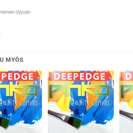
teinen öljyväri
a
U MYÖS