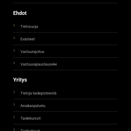
Ehdot
Tietosuoja
Evästeet
Vastuurajoitus
Vastuuvapauslauseke
Yritys
Tietoja taidepisteestä
Asiakaspalvelu
Taidekurssit
Taideohjeet