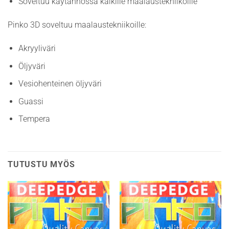
Soveltuu käytännössä kaikille maalaustekniikoille
Pinko 3D soveltuu maalaustekniikoille:
Akryyliväri
Öljyväri
Vesiohenteinen öljyväri
Guassi
Tempera
TUTUSTU MYÖS