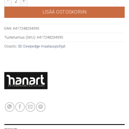
LISÄÄ OSTOSKORIIN
EAN:
6417248234595
Tuotetunnus (SKU):
6417248234595
Osasto:
3D Deepedge maalauspohjat