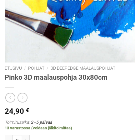
ETUSIVU
/
POHJAT
/
3D DEEPEDGE MAALAUSPOHJAT
Pinko 3D maalauspohja 30x80cm
24,90
€
Toimitusaika:
2–5 päivää
13 varastossa (voidaan jälkitoimittaa)
Pinko 3D maalauspohja 30x80cm määrä