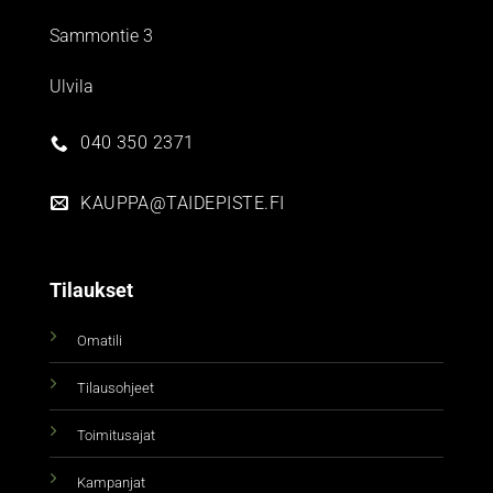
Sammontie 3
Ulvila
040 350 2371
KAUPPA@TAIDEPISTE.FI
Tilaukset
Omatili
Tilausohjeet
Toimitusajat
Kampanjat