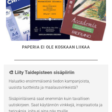
PAPERIA EI OLE KOSKAAN LIIKAA
🎨 Liity Taidepisteen sisäpiiriin
Haluatko ensimmäisenä tiedon kampanjoista,
uusista tuotteista ja maalausvinkeistä?
Sisäpiiriläisenä saat enemmän kuin tavallisen
uutiskirjeen. Saat käytännön vinkkejä, inspiraatiota ja
tarjouksia, joita ei aina näy muille.