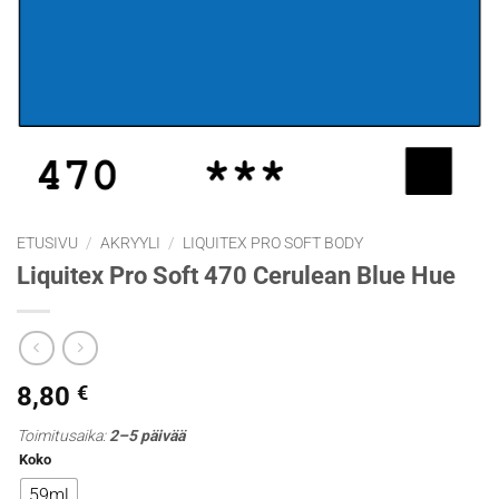
ETUSIVU
/
AKRYYLI
/
LIQUITEX PRO SOFT BODY
Liquitex Pro Soft 470 Cerulean Blue Hue
8,80
€
Toimitusaika:
2–5 päivää
Koko
59ml