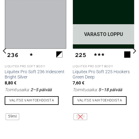
VARASTO LOPPU
LIQUITEX PRO SOFT BODY
LIQUITEX PRO SOFT BODY
Liquitex Pro Soft 236 Iridescent
Liquitex Pro Soft 225 Hookers
Bright Silver
Green Deep
8,80
€
7,60
€
Toimitusaika:
2–5 päivää
Toimitusaika:
5–18 päivää
VALITSE VAIHTOEHDOISTA
VALITSE VAIHTOEHDOISTA
Tällä
Tällä
tuotteella
tuotteella
59ml
59ml
on
on
useampi
useampi
muunnelma.
muunnelma.