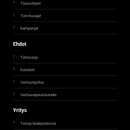
Tilausohjeet
Toimitusajat
Kampanjat
Ehdot
Tietosuoja
Evästeet
Vastuurajoitus
Vastuuvapauslauseke
Yritys
Tietoja taidepisteestä