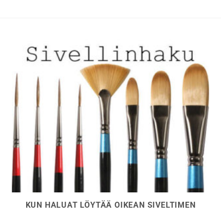
Voit
Voit
tehdä
tehdä
valinnat
valinnat
tuotteen
tuotteen
sivulla.
sivulla.
KUN HALUAT LÖYTÄÄ OIKEAN SIVELTIMEN