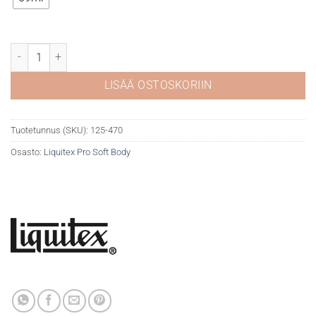
Liquitex Pro Soft 470 Cerulean Blue Hue määrä
LISÄÄ OSTOSKORIIN
Tuotetunnus (SKU):
125-470
Osasto:
Liquitex Pro Soft Body