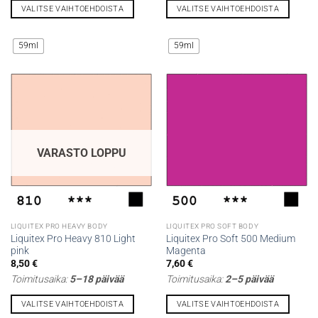
VALITSE VAIHTOEHDOISTA
VALITSE VAIHTOEHDOISTA
Tällä
Tällä
tuotteella
tuotteella
59ml
59ml
on
on
useampi
useampi
muunnelma.
muunnelma.
Voit
Voit
tehdä
tehdä
valinnat
valinnat
tuotteen
tuotteen
VARASTO LOPPU
sivulla.
sivulla.
LIQUITEX PRO HEAVY BODY
LIQUITEX PRO SOFT BODY
Liquitex Pro Heavy 810 Light
Liquitex Pro Soft 500 Medium
pink
Magenta
8,50
€
7,60
€
Toimitusaika:
5–18 päivää
Toimitusaika:
2–5 päivää
VALITSE VAIHTOEHDOISTA
VALITSE VAIHTOEHDOISTA