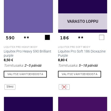
Voit
Voit
tehdä
tehdä
valinnat
valinnat
tuotteen
tuotteen
VARASTO LOPPU
sivulla.
sivulla.
LIQUITEX PRO HEAVY BODY
LIQUITEX PRO SOFT BODY
Liquitex Pro Heavy 590 Brilliant
Liquitex Pro Soft 186 Dioxazine
purple
Purple
8,50
€
8,80
€
Toimitusaika:
2–5 päivää
Toimitusaika:
5–18 päivää
VALITSE VAIHTOEHDOISTA
VALITSE VAIHTOEHDOISTA
Tällä
Tällä
tuotteella
tuotteella
59ml
59ml
on
on
useampi
useampi
muunnelma.
muunnelma.
Voit
Voit
tehdä
tehdä