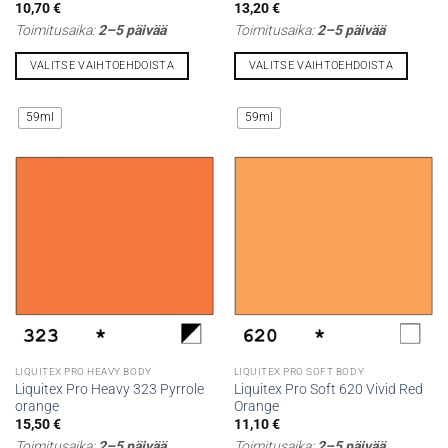
10,70
€
13,20
€
Toimitusaika:
2–5 päivää
Toimitusaika:
2–5 päivää
VALITSE VAIHTOEHDOISTA
VALITSE VAIHTOEHDOISTA
Tällä
Tällä
tuotteella
tuotteella
59ml
59ml
on
on
useampi
useampi
muunnelma.
muunnelma.
Voit
Voit
tehdä
tehdä
valinnat
valinnat
tuotteen
tuotteen
sivulla.
sivulla.
LIQUITEX PRO HEAVY BODY
LIQUITEX PRO SOFT BODY
Liquitex Pro Heavy 323 Pyrrole
Liquitex Pro Soft 620 Vivid Red
orange
Orange
15,50
€
11,10
€
Toimitusaika:
2–5 päivää
Toimitusaika:
2–5 päivää