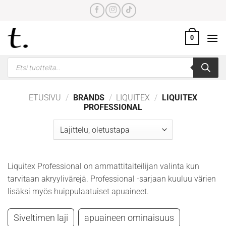
Skip
to
content
0
Products
search
ETUSIVU
/
BRANDS
/
LIQUITEX
/
LIQUITEX
PROFESSIONAL
Liquitex Professional on ammattitaiteilijan valinta kun
tarvitaan akryylivärejä. Professional -sarjaan kuuluu värien
lisäksi myös huippulaatuiset apuaineet.
Siveltimen laji
apuaineen ominaisuus