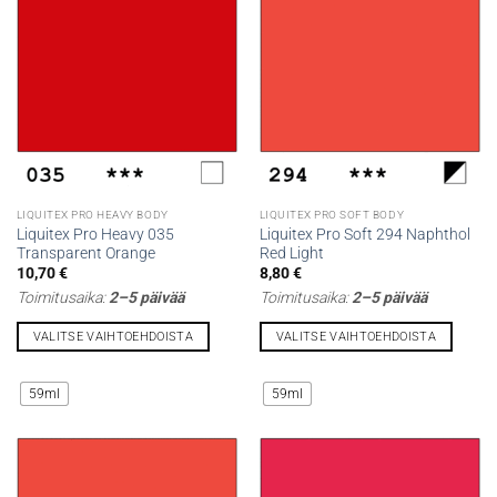
Voit
Voit
tehdä
tehdä
valinnat
valinnat
tuotteen
tuotteen
sivulla.
sivulla.
LIQUITEX PRO HEAVY BODY
LIQUITEX PRO SOFT BODY
Liquitex Pro Heavy 035
Liquitex Pro Soft 294 Naphthol
Transparent Orange
Red Light
10,70
€
8,80
€
Toimitusaika:
2–5 päivää
Toimitusaika:
2–5 päivää
VALITSE VAIHTOEHDOISTA
VALITSE VAIHTOEHDOISTA
Tällä
Tällä
tuotteella
tuotteella
59ml
59ml
on
on
useampi
useampi
muunnelma.
muunnelma.
Voit
Voit