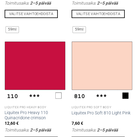
Toimitusaika:
2–5 päivää
Toimitusaika:
2–5 päivää
VALITSE VAIHTOEHDOISTA
VALITSE VAIHTOEHDOISTA
Tällä
Tällä
tuotteella
tuotteella
59ml
59ml
on
on
useampi
useampi
muunnelma.
muunnelma.
Voit
Voit
tehdä
tehdä
valinnat
valinnat
tuotteen
tuotteen
sivulla.
sivulla.
LIQUITEX PRO HEAVY BODY
LIQUITEX PRO SOFT BODY
Liquitex Pro Heavy 110
Liquitex Pro Soft 810 Light Pink
Quinacridone crimson
12,60
€
7,60
€
Toimitusaika:
2–5 päivää
Toimitusaika:
2–5 päivää