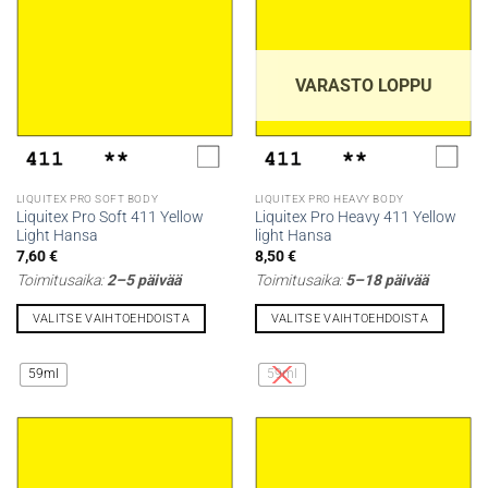
tehdä
tehdä
valinnat
valinnat
tuotteen
tuotteen
sivulla.
sivulla.
VARASTO LOPPU
LIQUITEX PRO SOFT BODY
LIQUITEX PRO HEAVY BODY
Liquitex Pro Soft 411 Yellow
Liquitex Pro Heavy 411 Yellow
Light Hansa
light Hansa
7,60
€
8,50
€
Toimitusaika:
2–5 päivää
Toimitusaika:
5–18 päivää
VALITSE VAIHTOEHDOISTA
VALITSE VAIHTOEHDOISTA
Tällä
Tällä
tuotteella
tuotteella
59ml
59ml
on
on
useampi
useampi
muunnelma.
muunnelma.
Voit
Voit
tehdä
tehdä