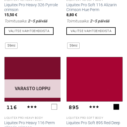
Liquitex Pro Heavy 326 Pyrrole
Liquitex Pro Soft 116 Alizarin
crimson
Crimson Hue Perm
15,50
€
8,80
€
Toimitusaika:
2–5 päivää
Toimitusaika:
2–5 päivää
VALITSE VAIHTOEHDOISTA
VALITSE VAIHTOEHDOISTA
Tällä
Tällä
tuotteella
tuotteella
59ml
59ml
on
on
useampi
useampi
muunnelma.
muunnelma.
Voit
Voit
tehdä
tehdä
valinnat
valinnat
tuotteen
tuotteen
VARASTO LOPPU
sivulla.
sivulla.
LIQUITEX PRO HEAVY BODY
LIQUITEX PRO SOFT BODY
Liquitex Pro Heavy 116 Perm
Liquitex Pro Soft 895 Red Deep