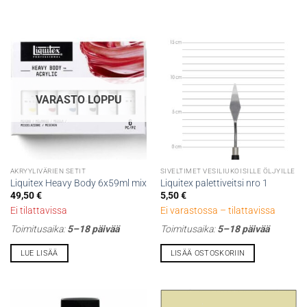
VARASTO LOPPU
AKRYYLIVÄRIEN SETIT
SIVELTIMET VESILIUKOISILLE ÖLJYILLE
Liquitex Heavy Body 6x59ml mix
Liquitex palettiveitsi nro 1
49,50
€
5,50
€
Ei tilattavissa
Ei varastossa – tilattavissa
Toimitusaika:
5–18 päivää
Toimitusaika:
5–18 päivää
LUE LISÄÄ
LISÄÄ OSTOSKORIIN