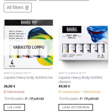
All filters
VARASTO LOPPU
AKRYYLIVÄRIEN SETIT
AKRYYLIVÄRIEN SETIT
Liquitex Heavy Body 6x59ml
Liquitex heavy body 4x59ml mix
classics
36,00
€
49,50
€
Ei tilattavissa
Ei varastossa – tilattavissa
Toimitusaika:
5–18 päivää
Toimitusaika:
5–18 päivää
LUE LISÄÄ
LISÄÄ OSTOSKORIIN