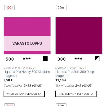
Tällä
Tällä
tuotteella
tuotteella
59ml
59ml
on
on
useampi
useampi
muunnelma.
muunnelma.
Voit
Voit
tehdä
tehdä
valinnat
valinnat
tuotteen
tuotteen
VARASTO LOPPU
sivulla.
sivulla.
LIQUITEX PRO HEAVY BODY
LIQUITEX PRO SOFT BODY
Liquitex Pro Heavy 500 Medium
Liquitex Pro Soft 300 Deep
magenta
Magenta
8,50
€
11,10
€
Toimitusaika:
5–18 päivää
Toimitusaika:
2–5 päivää
VALITSE VAIHTOEHDOISTA
VALITSE VAIHTOEHDOISTA
Tällä
Tällä
tuotteella
tuotteella
59ml
59ml