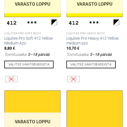
tuotteen
tuotteen
VARASTO LOPPU
VARASTO LOPPU
sivulla.
sivulla.
LIQUITEX PRO SOFT BODY
LIQUITEX PRO HEAVY BODY
Liquitex Pro Soft 412 Yellow
Liquitex Pro Heavy 412 Yellow
Medium Azo
medium azo
8,80
€
10,70
€
Toimitusaika:
5–18 päivää
Toimitusaika:
5–18 päivää
VALITSE VAIHTOEHDOISTA
VALITSE VAIHTOEHDOISTA
Tällä
Tällä
tuotteella
tuotteella
59ml
59ml
on
on
useampi
useampi
muunnelma.
muunnelma.
Voit
Voit
tehdä
tehdä
valinnat
valinnat
tuotteen
tuotteen
VARASTO LOPPU
sivulla.
sivulla.