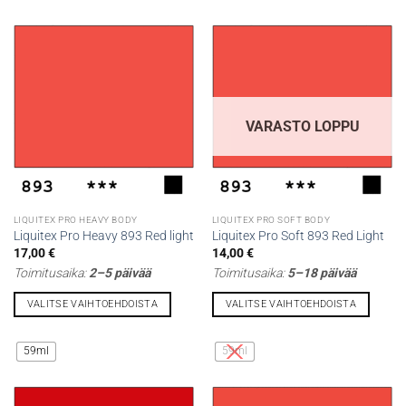
on
on
useampi
useampi
muunnelma.
muunnelma.
Voit
Voit
tehdä
tehdä
valinnat
valinnat
tuotteen
tuotteen
VARASTO LOPPU
sivulla.
sivulla.
LIQUITEX PRO HEAVY BODY
LIQUITEX PRO SOFT BODY
Liquitex Pro Heavy 893 Red light
Liquitex Pro Soft 893 Red Light
17,00
€
14,00
€
Toimitusaika:
2–5 päivää
Toimitusaika:
5–18 päivää
VALITSE VAIHTOEHDOISTA
VALITSE VAIHTOEHDOISTA
Tällä
Tällä
tuotteella
tuotteella
59ml
59ml
on
on
useampi
useampi
muunnelma.
muunnelma.