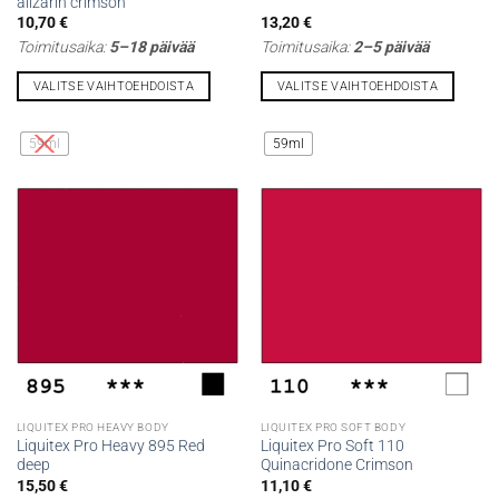
alizarin crimson
10,70
€
13,20
€
Toimitusaika:
5–18 päivää
Toimitusaika:
2–5 päivää
VALITSE VAIHTOEHDOISTA
VALITSE VAIHTOEHDOISTA
Tällä
Tällä
tuotteella
tuotteella
59ml
59ml
on
on
useampi
useampi
muunnelma.
muunnelma.
Voit
Voit
tehdä
tehdä
valinnat
valinnat
tuotteen
tuotteen
sivulla.
sivulla.
LIQUITEX PRO HEAVY BODY
LIQUITEX PRO SOFT BODY
Liquitex Pro Heavy 895 Red
Liquitex Pro Soft 110
deep
Quinacridone Crimson
15,50
€
11,10
€