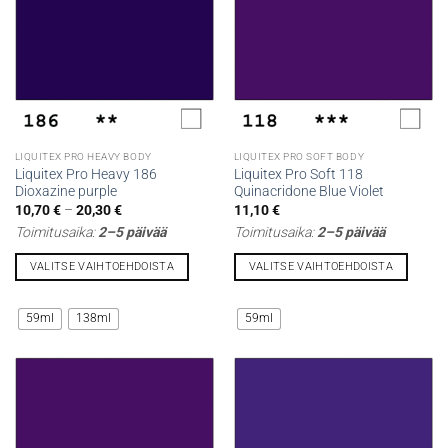
valinnat
valinnat
tuotteen
tuotteen
sivulla.
sivulla.
LIQUITEX PRO HEAVY BODY
LIQUITEX PRO SOFT BODY
Liquitex Pro Heavy 186
Liquitex Pro Soft 118
Dioxazine purple
Quinacridone Blue Violet
Hintaluokka:
10,70
€
–
20,30
€
11,10
€
10,70 €
Toimitusaika:
2–5 päivää
Toimitusaika:
2–5 päivää
-
20,30 €
VALITSE VAIHTOEHDOISTA
VALITSE VAIHTOEHDOISTA
Tällä
Tällä
tuotteella
tuotteella
59ml
138ml
59ml
on
on
useampi
useampi
muunnelma.
muunnelma.
Voit
Voit
tehdä
tehdä
valinnat
valinnat