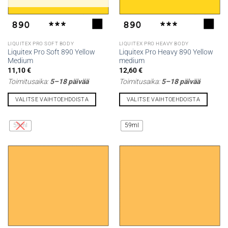
LIQUITEX PRO SOFT BODY
LIQUITEX PRO HEAVY BODY
Liquitex Pro Soft 890 Yellow
Liquitex Pro Heavy 890 Yellow
Medium
medium
11,10
€
12,60
€
Toimitusaika:
5–18 päivää
Toimitusaika:
5–18 päivää
VALITSE VAIHTOEHDOISTA
VALITSE VAIHTOEHDOISTA
Tällä
Tällä
tuotteella
tuotteella
59ml
59ml
on
on
useampi
useampi
muunnelma.
muunnelma.
Voit
Voit
tehdä
tehdä
valinnat
valinnat
tuotteen
tuotteen
sivulla.
sivulla.