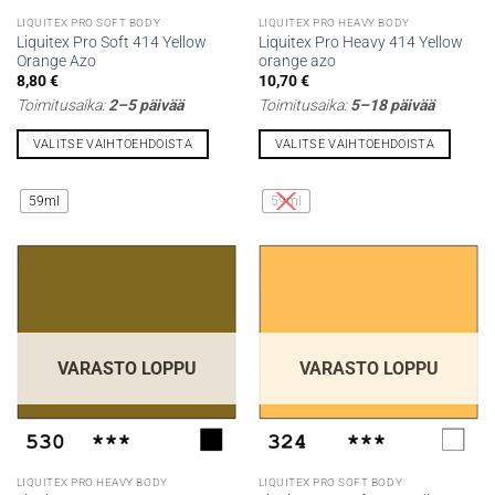
LIQUITEX PRO SOFT BODY
LIQUITEX PRO HEAVY BODY
Liquitex Pro Soft 414 Yellow
Liquitex Pro Heavy 414 Yellow
Orange Azo
orange azo
8,80
€
10,70
€
Toimitusaika:
2–5 päivää
Toimitusaika:
5–18 päivää
VALITSE VAIHTOEHDOISTA
VALITSE VAIHTOEHDOISTA
Tällä
Tällä
tuotteella
tuotteella
59ml
59ml
on
on
useampi
useampi
muunnelma.
muunnelma.
Voit
Voit
tehdä
tehdä
valinnat
valinnat
tuotteen
tuotteen
VARASTO LOPPU
VARASTO LOPPU
sivulla.
sivulla.
LIQUITEX PRO HEAVY BODY
LIQUITEX PRO SOFT BODY