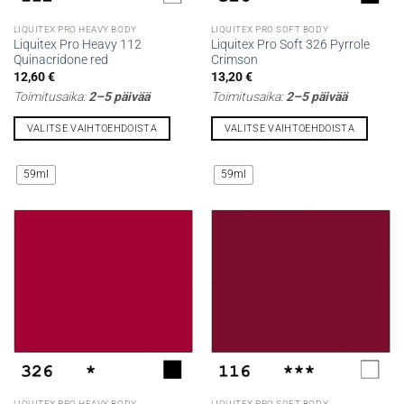
LIQUITEX PRO HEAVY BODY
LIQUITEX PRO SOFT BODY
Liquitex Pro Heavy 112
Liquitex Pro Soft 326 Pyrrole
Quinacridone red
Crimson
12,60
€
13,20
€
Toimitusaika:
2–5 päivää
Toimitusaika:
2–5 päivää
VALITSE VAIHTOEHDOISTA
VALITSE VAIHTOEHDOISTA
Tällä
Tällä
tuotteella
tuotteella
59ml
59ml
on
on
useampi
useampi
muunnelma.
muunnelma.
Voit
Voit
tehdä
tehdä
valinnat
valinnat
tuotteen
tuotteen
sivulla.
sivulla.
LIQUITEX PRO HEAVY BODY
LIQUITEX PRO SOFT BODY