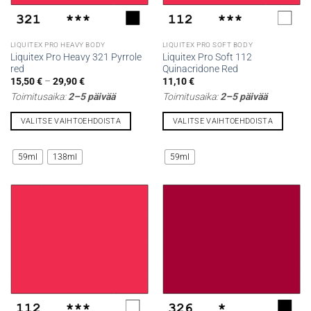
LIQUITEX PRO HEAVY BODY
LIQUITEX PRO SOFT BODY
Liquitex Pro Heavy 321 Pyrrole
Liquitex Pro Soft 112
red
Quinacridone Red
Hintaluokka:
15,50
€
–
29,90
€
11,10
€
15,50 €
Toimitusaika:
2–5 päivää
Toimitusaika:
2–5 päivää
-
29,90 €
VALITSE VAIHTOEHDOISTA
VALITSE VAIHTOEHDOISTA
Tällä
Tällä
tuotteella
tuotteella
59ml
138ml
59ml
on
on
useampi
useampi
muunnelma.
muunnelma.
Voit
Voit
tehdä
tehdä
valinnat
valinnat
tuotteen
tuotteen
sivulla.
sivulla.