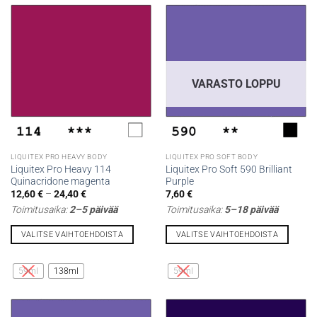
useampi
useampi
muunnelma.
muunnelma.
Voit
Voit
tehdä
tehdä
valinnat
valinnat
tuotteen
tuotteen
VARASTO LOPPU
sivulla.
sivulla.
LIQUITEX PRO HEAVY BODY
LIQUITEX PRO SOFT BODY
Liquitex Pro Heavy 114
Liquitex Pro Soft 590 Brilliant
Quinacridone magenta
Purple
Hintaluokka:
12,60
€
–
24,40
€
7,60
€
12,60 €
Toimitusaika:
2–5 päivää
Toimitusaika:
5–18 päivää
-
24,40 €
VALITSE VAIHTOEHDOISTA
VALITSE VAIHTOEHDOISTA
Tällä
Tällä
tuotteella
tuotteella
59ml
138ml
59ml
on
on
useampi
useampi
muunnelma.
muunnelma.