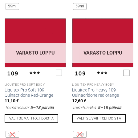
tuotteella
tuotteella
59ml
59ml
on
on
useampi
useampi
muunnelma.
muunnelma.
Voit
Voit
tehdä
tehdä
valinnat
valinnat
tuotteen
tuotteen
VARASTO LOPPU
VARASTO LOPPU
sivulla.
sivulla.
LIQUITEX PRO SOFT BODY
LIQUITEX PRO HEAVY BODY
Liquitex Pro Soft 109
Liquitex Pro Heavy 109
Quinacridone Red-Orange
Quinacridone red orange
11,10
€
12,60
€
Toimitusaika:
5–18 päivää
Toimitusaika:
5–18 päivää
VALITSE VAIHTOEHDOISTA
VALITSE VAIHTOEHDOISTA
Tällä
Tällä
tuotteella
tuotteella
59ml
59ml