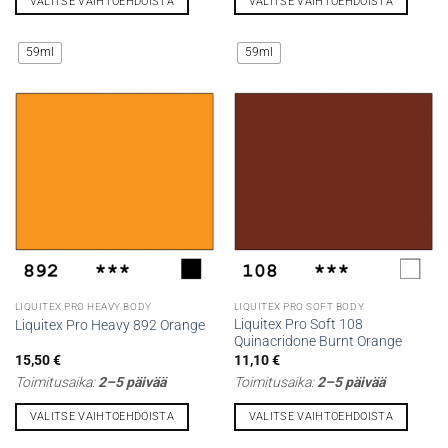
VALITSE VAIHTOEHDOISTA
VALITSE VAIHTOEHDOISTA
Tällä
Tällä
tuotteella
tuotteella
59ml
59ml
on
on
useampi
useampi
muunnelma.
muunnelma.
Voit
Voit
tehdä
tehdä
valinnat
valinnat
tuotteen
tuotteen
sivulla.
sivulla.
LIQUITEX PRO HEAVY BODY
LIQUITEX PRO SOFT BODY
Liquitex Pro Soft 108
Liquitex Pro Heavy 892 Orange
Quinacridone Burnt Orange
15,50
€
11,10
€
Toimitusaika:
2–5 päivää
Toimitusaika:
2–5 päivää
VALITSE VAIHTOEHDOISTA
VALITSE VAIHTOEHDOISTA
Tällä
Tällä