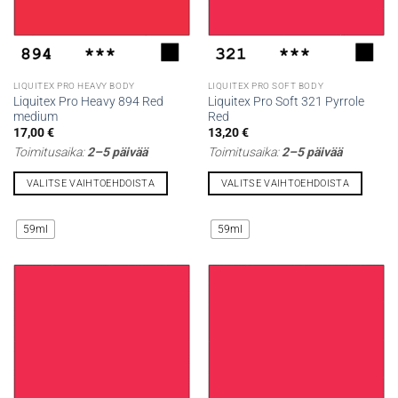
sivulla.
sivulla.
LIQUITEX PRO HEAVY BODY
LIQUITEX PRO SOFT BODY
Liquitex Pro Heavy 894 Red
Liquitex Pro Soft 321 Pyrrole
medium
Red
17,00
€
13,20
€
Toimitusaika:
2–5 päivää
Toimitusaika:
2–5 päivää
VALITSE VAIHTOEHDOISTA
VALITSE VAIHTOEHDOISTA
Tällä
Tällä
tuotteella
tuotteella
59ml
59ml
on
on
useampi
useampi
muunnelma.
muunnelma.
Voit
Voit
tehdä
tehdä
valinnat
valinnat
tuotteen
tuotteen
sivulla.
sivulla.