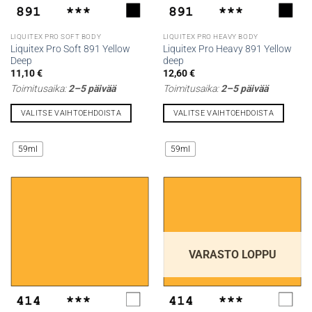
LIQUITEX PRO SOFT BODY
LIQUITEX PRO HEAVY BODY
Liquitex Pro Soft 891 Yellow
Liquitex Pro Heavy 891 Yellow
Deep
deep
11,10
€
12,60
€
Toimitusaika:
2–5 päivää
Toimitusaika:
2–5 päivää
VALITSE VAIHTOEHDOISTA
VALITSE VAIHTOEHDOISTA
Tällä
Tällä
tuotteella
tuotteella
59ml
59ml
on
on
useampi
useampi
muunnelma.
muunnelma.
Voit
Voit
tehdä
tehdä
valinnat
valinnat
tuotteen
tuotteen
VARASTO LOPPU
sivulla.
sivulla.