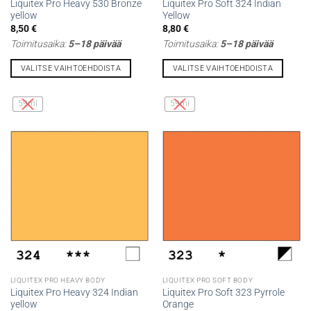
Liquitex Pro Heavy 530 Bronze
Liquitex Pro Soft 324 Indian
yellow
Yellow
8,50
€
8,80
€
Toimitusaika:
5–18 päivää
Toimitusaika:
5–18 päivää
VALITSE VAIHTOEHDOISTA
VALITSE VAIHTOEHDOISTA
Tällä
Tällä
tuotteella
tuotteella
59ml
59ml
on
on
useampi
useampi
muunnelma.
muunnelma.
Voit
Voit
tehdä
tehdä
valinnat
valinnat
tuotteen
tuotteen
sivulla.
sivulla.
LIQUITEX PRO HEAVY BODY
LIQUITEX PRO SOFT BODY
Liquitex Pro Heavy 324 Indian
Liquitex Pro Soft 323 Pyrrole
yellow
Orange