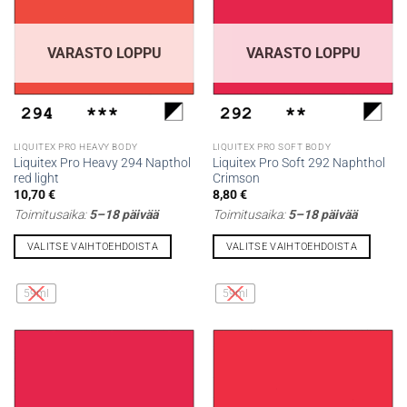
tehdä
tehdä
valinnat
valinnat
tuotteen
tuotteen
VARASTO LOPPU
VARASTO LOPPU
sivulla.
sivulla.
LIQUITEX PRO HEAVY BODY
LIQUITEX PRO SOFT BODY
Liquitex Pro Heavy 294 Napthol
Liquitex Pro Soft 292 Naphthol
red light
Crimson
10,70
€
8,80
€
Toimitusaika:
5–18 päivää
Toimitusaika:
5–18 päivää
VALITSE VAIHTOEHDOISTA
VALITSE VAIHTOEHDOISTA
Tällä
Tällä
tuotteella
tuotteella
59ml
59ml
on
on
useampi
useampi
muunnelma.
muunnelma.
Voit
Voit
tehdä
tehdä
valinnat
valinnat