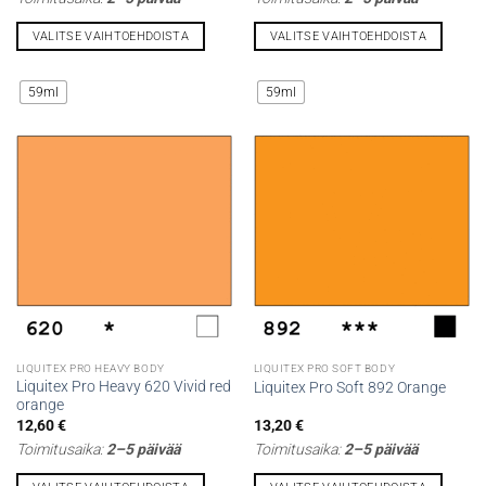
VALITSE VAIHTOEHDOISTA
VALITSE VAIHTOEHDOISTA
Tällä
Tällä
tuotteella
tuotteella
59ml
59ml
on
on
useampi
useampi
muunnelma.
muunnelma.
Voit
Voit
tehdä
tehdä
valinnat
valinnat
tuotteen
tuotteen
sivulla.
sivulla.
LIQUITEX PRO HEAVY BODY
LIQUITEX PRO SOFT BODY
Liquitex Pro Heavy 620 Vivid red
Liquitex Pro Soft 892 Orange
orange
12,60
€
13,20
€
Toimitusaika:
2–5 päivää
Toimitusaika:
2–5 päivää