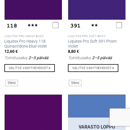
tuotteen
tuotteen
sivulla.
sivulla.
LIQUITEX PRO HEAVY BODY
LIQUITEX PRO SOFT BODY
Liquitex Pro Heavy 118
Liquitex Pro Soft 391 Prism
Quinacridone blue violet
Violet
12,60
€
8,80
€
Toimitusaika:
2–5 päivää
Toimitusaika:
2–5 päivää
VALITSE VAIHTOEHDOISTA
VALITSE VAIHTOEHDOISTA
Tällä
Tällä
tuotteella
tuotteella
59ml
59ml
on
on
useampi
useampi
muunnelma.
muunnelma.
Voit
Voit
tehdä
tehdä
valinnat
valinnat
tuotteen
tuotteen
VARASTO LOPPU
sivulla.
sivulla.