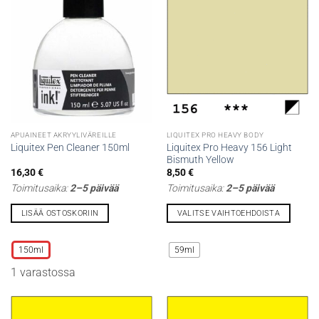
APUAINEET AKRYYLIVÄREILLE
LIQUITEX PRO HEAVY BODY
Liquitex Pro Heavy 156 Light
Liquitex Pen Cleaner 150ml
Bismuth Yellow
16,30
€
8,50
€
Toimitusaika:
2–5 päivää
Toimitusaika:
2–5 päivää
LISÄÄ OSTOSKORIIN
VALITSE VAIHTOEHDOISTA
Tällä
Tällä
tuotteella
tuotteella
150ml
59ml
on
on
1 varastossa
useampi
useampi
muunnelma.
muunnelma.
Voit
Voit