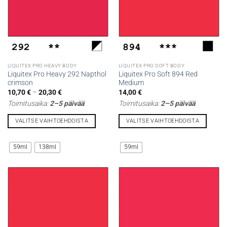
tuotteen
tuotteen
sivulla.
sivulla.
LIQUITEX PRO HEAVY BODY
LIQUITEX PRO SOFT BODY
Liquitex Pro Heavy 292 Napthol
Liquitex Pro Soft 894 Red
crimson
Medium
Hintaluokka:
10,70
€
–
20,30
€
14,00
€
10,70 €
Toimitusaika:
2–5 päivää
Toimitusaika:
2–5 päivää
-
20,30 €
VALITSE VAIHTOEHDOISTA
VALITSE VAIHTOEHDOISTA
Tällä
Tällä
tuotteella
tuotteella
59ml
138ml
59ml
on
on
useampi
useampi
muunnelma.
muunnelma.
Voit
Voit
tehdä
tehdä
valinnat
valinnat
tuotteen
tuotteen