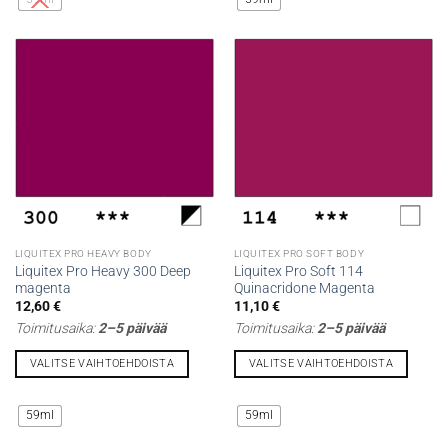
on
on
useampi
useampi
muunnelma.
muunnelma.
Voit
Voit
tehdä
tehdä
valinnat
valinnat
tuotteen
tuotteen
sivulla.
sivulla.
LIQUITEX PRO HEAVY BODY
LIQUITEX PRO SOFT BODY
Liquitex Pro Heavy 300 Deep
Liquitex Pro Soft 114
magenta
Quinacridone Magenta
12,60
€
11,10
€
Toimitusaika:
2–5 päivää
Toimitusaika:
2–5 päivää
VALITSE VAIHTOEHDOISTA
VALITSE VAIHTOEHDOISTA
Tällä
Tällä
tuotteella
tuotteella
59ml
59ml
on
on