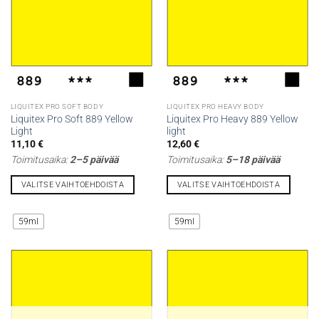
valinnat
valinnat
tuotteen
tuotteen
sivulla.
sivulla.
LIQUITEX PRO SOFT BODY
LIQUITEX PRO HEAVY BODY
Liquitex Pro Soft 889 Yellow
Liquitex Pro Heavy 889 Yellow
Light
light
11,10
€
12,60
€
Toimitusaika:
2–5 päivää
Toimitusaika:
5–18 päivää
VALITSE VAIHTOEHDOISTA
VALITSE VAIHTOEHDOISTA
Tällä
Tällä
tuotteella
tuotteella
59ml
59ml
on
on
useampi
useampi
muunnelma.
muunnelma.
Voit
Voit
tehdä
tehdä
valinnat
valinnat