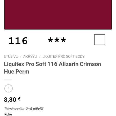
ETUSIVU
/
AKRYYLI
/
LIQUITEX PRO SOFT BODY
Liquitex Pro Soft 116 Alizarin Crimson
Hue Perm
8,80
€
Toimitusaika:
2–5 päivää
Koko