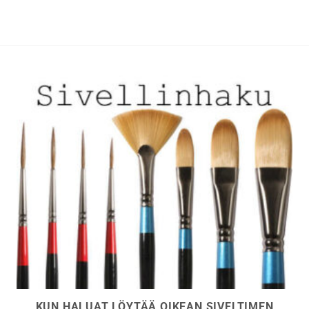
muunnelma.
muunnelma.
Voit
Voit
tehdä
tehdä
valinnat
valinnat
tuotteen
tuotteen
sivulla.
sivulla.
KUN HALUAT LÖYTÄÄ OIKEAN SIVELTIMEN