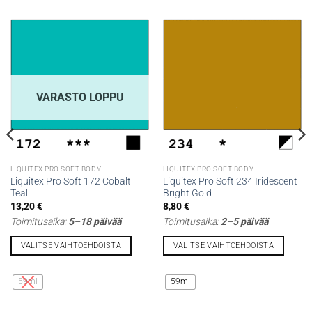
VARASTO LOPPU
LIQUITEX PRO SOFT BODY
LIQUITEX PRO SOFT BODY
Liquitex Pro Soft 172 Cobalt
Liquitex Pro Soft 234 Iridescent
Teal
Bright Gold
13,20
€
8,80
€
Toimitusaika:
5–18 päivää
Toimitusaika:
2–5 päivää
VALITSE VAIHTOEHDOISTA
VALITSE VAIHTOEHDOISTA
Tällä
Tällä
tuotteella
tuotteella
59ml
59ml
on
on
useampi
useampi