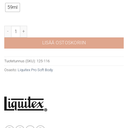
59ml
Liquitex Pro Soft 116 Alizarin Crimson Hue Perm määrä
LISÄÄ OSTOSKORIIN
Tuotetunnus (SKU):
125-116
Osasto:
Liquitex Pro Soft Body