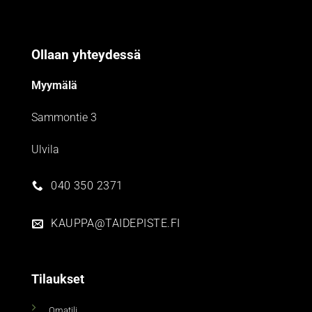
Ollaan yhteydessä
Myymälä
Sammontie 3
Ulvila
040 350 2371
KAUPPA@TAIDEPISTE.FI
Tilaukset
Omatili