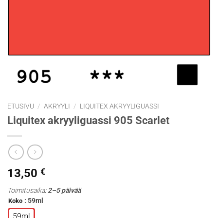
ETUSIVU
/
AKRYYLI
/
LIQUITEX AKRYYLIGUASSI
Liquitex akryyliguassi 905 Scarlet
13,50
€
Toimitusaika:
2–5 päivää
: 59ml
Koko
59ml