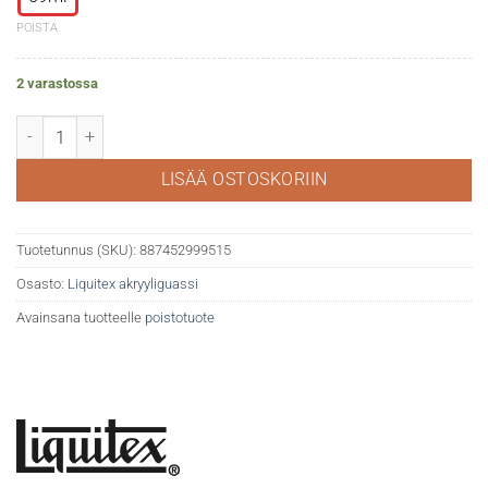
POISTA
2 varastossa
Liquitex akryyliguassi 905 Scarlet määrä
LISÄÄ OSTOSKORIIN
Tuotetunnus (SKU):
887452999515
Osasto:
Liquitex akryyliguassi
Avainsana tuotteelle
poistotuote