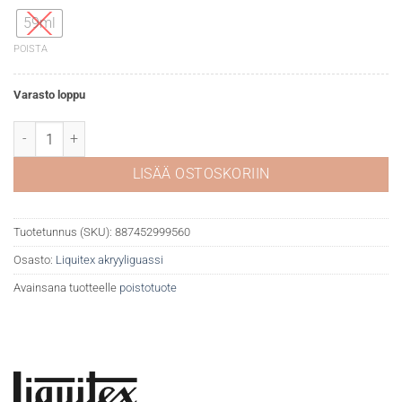
59ml
POISTA
Varasto loppu
Liquitex akryyliguassi 895 Cadmium-free red deep määrä
LISÄÄ OSTOSKORIIN
Tuotetunnus (SKU):
887452999560
Osasto:
Liquitex akryyliguassi
Avainsana tuotteelle
poistotuote