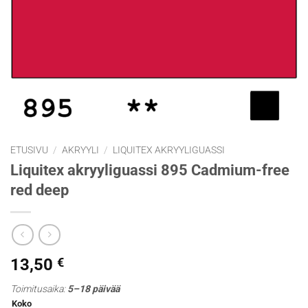
ETUSIVU
/
AKRYYLI
/
LIQUITEX AKRYYLIGUASSI
Liquitex akryyliguassi 895 Cadmium-free
red deep
13,50
€
Toimitusaika:
5–18 päivää
Koko