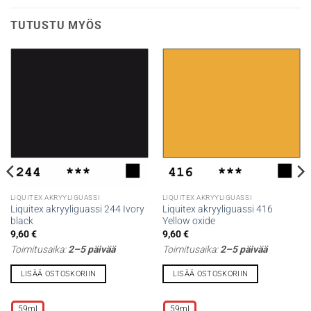
TUTUSTU MYÖS
LIQUITEX AKRYYLIGUASSI
LIQUITEX AKRYYLIGUASSI
Liquitex akryyliguassi 244 Ivory
Liquitex akryyliguassi 416
black
Yellow oxide
9,60
€
9,60
€
Toimitusaika:
2–5 päivää
Toimitusaika:
2–5 päivää
LISÄÄ OSTOSKORIIN
LISÄÄ OSTOSKORIIN
Tällä
Tällä
tuotteella
tuotteella
59ml
59ml