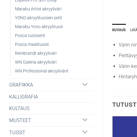
Liquitex Pro Soft Body
Marabu Artist akryyliväri
YONO akryylitussien setit
Marabu Yono akryylitussi
KUVAUS
LIS
Posca tussisetit
Posca maalitussit
Värin n
Rembrandt akryyliväri
Peittävy
WN Galeria akryyliväri
Värin ke
WN Professional akryylivärit
Hintary
GRAFIIKKA
KALLIGRAFIA
TUTUST
KULTAUS
MUSTEET
TUSSIT