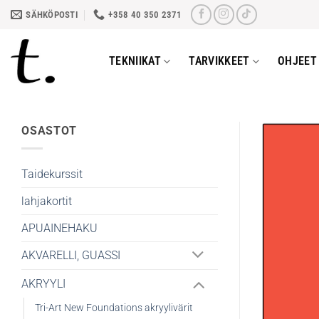
Skip
SÄHKÖPOSTI
+358 40 350 2371
to
content
TEKNIIKAT
TARVIKKEET
OHJEET 
OSASTOT
Taidekurssit
lahjakortit
APUAINEHAKU
AKVARELLI, GUASSI
AKRYYLI
Tri-Art New Foundations akryylivärit