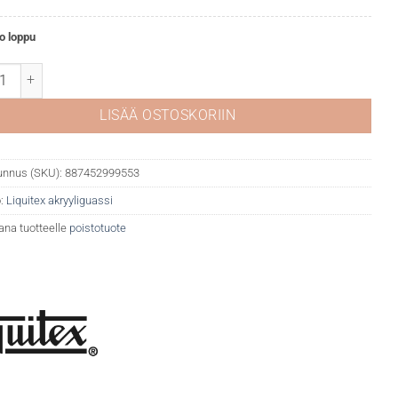
o loppu
ex akryyliguassi 893 Cadmium-free red light määrä
LISÄÄ OSTOSKORIIN
unnus (SKU):
887452999553
:
Liquitex akryyliguassi
ana tuotteelle
poistotuote