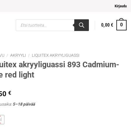
elpompi maksaminen
Kirjaudu
Products
0,00
€
0
search
VU
/
AKRYYLI
/
LIQUITEX AKRYYLIGUASSI
uitex akryyliguassi 893 Cadmium-
e red light
,50
€
usaika:
5–18 päivää
l