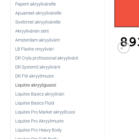
Paperit akryyliväreille
Apuaineet akryyliväreille
Siveltimet akryyliväreille
Akryylivärien setit
Amsterdam akryylivärit
LB Flashe vinyyliväri
DR Cryla professional akryylivärit
DR System3 akryylivärit
DR FW akryylimuste
Liquitex akryyliguassi
Liquitex Basics akryyliväri
Liquitex Basics Fluid
Liquitex Pro Marker akryylitussi
Liquitex Pro Akryylimuste
Liquitex Pro Heavy Body