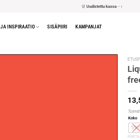
🛒
Uudistettu kassa
– nopeampi ja h
JA INSPIRAATIO
SISÄPIIRI
KAMPANJAT
ETUSI
Liq
fre
13
Toimit
Koko
59m
POISTA