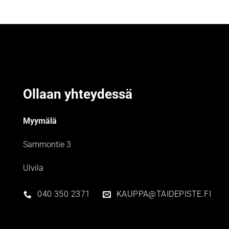
Ollaan yhteydessä
Myymälä
Sammontie 3
Ulvila
040 350 2371
KAUPPA@TAIDEPISTE.FI