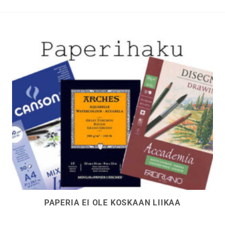
t
valinnat
n
tuotteen
sivulla.
PAPERIA EI OLE KOSKAAN LIIKAA