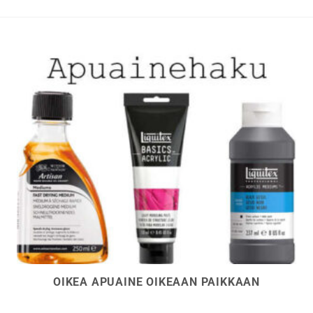
valinnat
valinna
tuotteen
tuottee
sivulla.
sivulla.
OIKEA APUAINE OIKEAAN PAIKKAAN