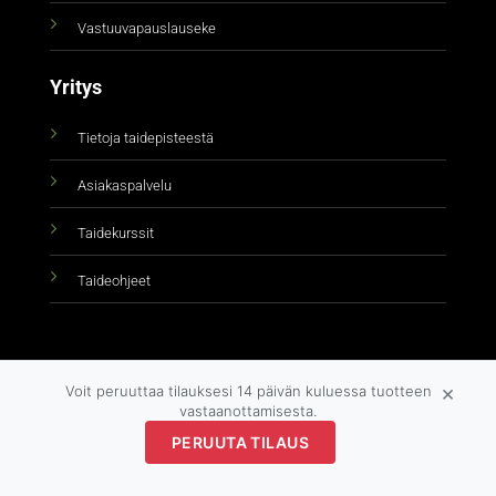
Vastuuvapauslauseke
Yritys
Tietoja taidepisteestä
Asiakaspalvelu
Taidekurssit
Taideohjeet
×
Voit peruuttaa tilauksesi 14 päivän kuluessa tuotteen
vastaanottamisesta.
Copyright 2026 ©
taidepiste.fi
PERUUTA TILAUS