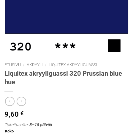
ETUSIVU
/
AKRYYLI
/
LIQUITEX AKRYYLIGUASSI
Liquitex akryyliguassi 320 Prussian blue
hue
9,60
€
Toimitusaika:
5–18 päivää
Koko