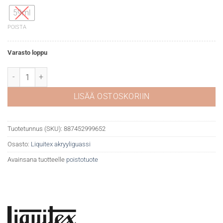
59ml
POISTA
Varasto loppu
Liquitex akryyliguassi 320 Prussian blue hue määrä
LISÄÄ OSTOSKORIIN
Tuotetunnus (SKU):
887452999652
Osasto:
Liquitex akryyliguassi
Avainsana tuotteelle
poistotuote