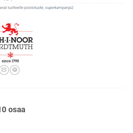
anat tuotteelle
poistotuote
,
superkampanja2
10 osaa