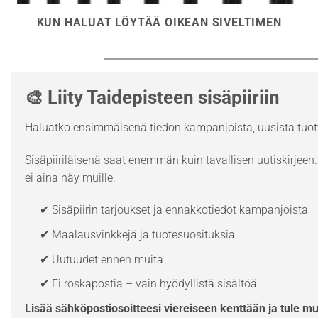
KUN HALUAT LÖYTÄÄ OIKEAN SIVELTIMEN
🎨 Liity Taidepisteen sisäpiiriin
Haluatko ensimmäisenä tiedon kampanjoista, uusista tuott
Sisäpiiriläisenä saat enemmän kuin tavallisen uutiskirjeen. 
ei aina näy muille.
✔ Sisäpiirin tarjoukset ja ennakkotiedot kampanjoista
✔ Maalausvinkkejä ja tuotesuosituksia
✔ Uutuudet ennen muita
✔ Ei roskapostia – vain hyödyllistä sisältöä
Lisää sähköpostiosoitteesi viereiseen kenttään ja tule m