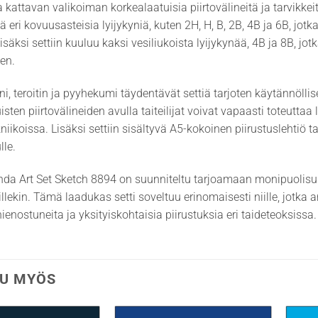
aa kattavan valikoiman korkealaatuisia piirtovälineitä ja tarvik
tää eri kovuusasteisia lyijykyniä, kuten 2H, H, B, 2B, 4B ja 6B, j
isäksi settiin kuuluu kaksi vesiliukoista lyijykynää, 4B ja 8B, jo
en.
ni, teroitin ja pyyhekumi täydentävät settiä tarjoten käytännöllis
sten piirtovälineiden avulla taiteilijat voivat vapaasti toteuttaa 
kniikoissa. Lisäksi settiin sisältyvä A5-kokoinen piirustuslehtiö 
lle.
a Art Set Sketch 8894 on suunniteltu tarjoamaan monipuolisuut
oillekin. Tämä laadukas setti soveltuu erinomaisesti niille, jotka
ienostuneita ja yksityiskohtaisia piirustuksia eri taideteoksissa.
U MYÖS