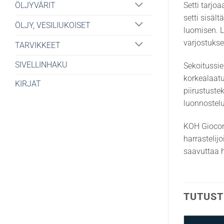
Setti tarjo
ÖLJYVÄRIT
setti sisäl
ÖLJY, VESILIUKOISET
luomisen. L
varjostukse
TARVIKKEET
SIVELLINHAKU
Sekoitussie
korkealaatui
KIRJAT
piirustuste
luonnostelu
KOH Giocond
harrastelij
saavuttaa h
TUTUST