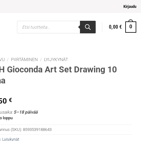
pi ja helpompi maksaminen
Kirjaudu
Products
0,00
€
0
search
VU
/
PIIRTÄMINEN
/
LYIJYKYNÄT
 Gioconda Art Set Drawing 10
aa
,50
€
usaika:
5–18 päivää
o loppu
unnus (SKU):
8593539188643
:
Lyijykynät