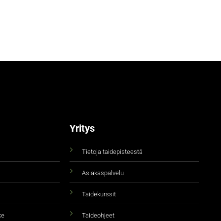
Yritys
Tietoja taidepisteestä
Asiakaspalvelu
Taidekurssit
ke
Taideohjeet