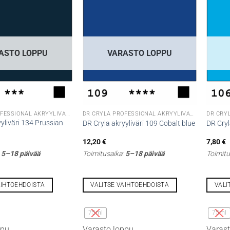
ASTO LOPPU
VARASTO LOPPU
DR CRYLA PROFESSIONAL AKRYYLIVÄRIT
DR CRYLA PROFESSIONAL AKRYYLIVÄRIT
yliväri 134 Prussian
DR Cryla akryyliväri 109 Cobalt blue
DR Cryl
12,20
€
7,80
€
:
5–18 päivää
Toimitusaika:
5–18 päivää
Toimitu
AIHTOEHDOISTA
VALITSE VAIHTOEHDOISTA
VALI
Tällä
Tällä
tuotteella
tuottee
75ml
75ml
on
on
ppu
Varasto loppu
Varast