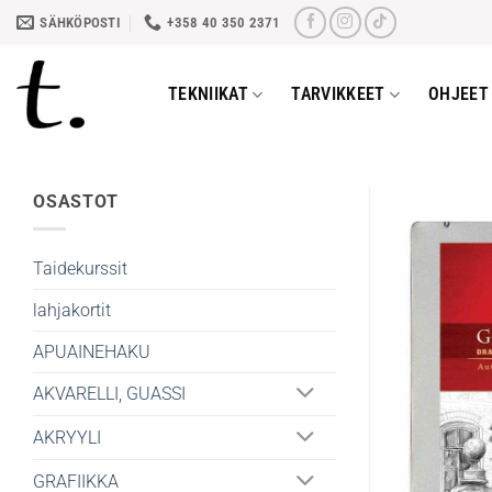
Skip
SÄHKÖPOSTI
+358 40 350 2371
to
content
TEKNIIKAT
TARVIKKEET
OHJEET 
OSASTOT
Taidekurssit
lahjakortit
APUAINEHAKU
AKVARELLI, GUASSI
AKRYYLI
GRAFIIKKA