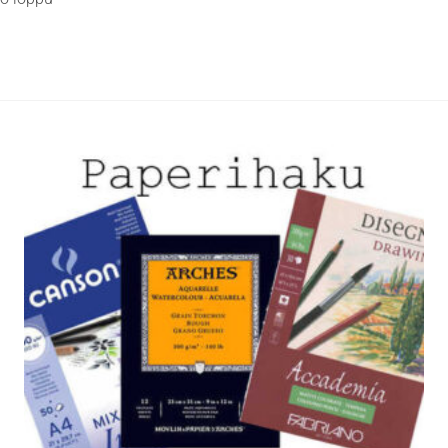
i
lma.
t
n