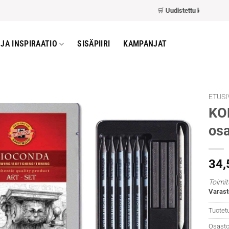
🛒
Uudistettu kassa
– nopeam
JA INSPIRAATIO
SISÄPIIRI
KAMPANJAT
ETUSI
KOH
os
34
Toimit
Varast
Tuotet
Osasto