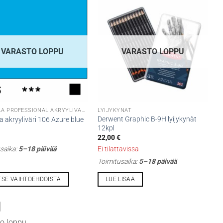
VARASTO LOPPU
VARASTO LOPPU
DR CRYLA PROFESSIONAL AKRYYLIVÄRIT
LYIJYKYNÄT
Derwent Graphic B-9H lyijykynät
a akryyliväri 106 Azure blue
12kpl
22,00
€
saika:
5–18 päivää
Ei tilattavissa
Toimitusaika:
5–18 päivää
TSE VAIHTOEHDOISTA
LUE LISÄÄ
lla
o loppu