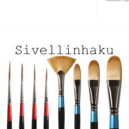
useampi
muunnelma.
Voit
tehdä
valinnat
tuotteen
sivulla.