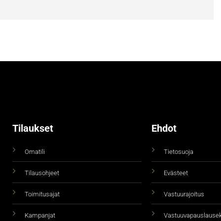
Tilaukset
Ehdot
Omatili
Tietosuoja
Tilausohjeet
Evästeet
Toimitusajat
Vastuurajoitus
Kampanjat
Vastuuvapauslause