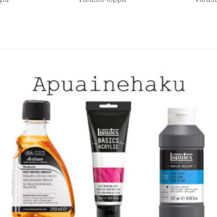
useampi
useamp
muunnelma.
muunne
Voit
Voit
tehdä
tehdä
valinnat
valinna
tuotteen
tuottee
sivulla.
sivulla.