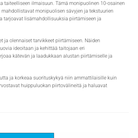
keita taiteelliseen ilmaisuun. Tämä monipuolinen 10-osainen
otka mahdollistavat monipuolisen sävyjen ja tekstuurien
tka tarjoavat lisämahdollisuuksia piirtämiseen ja
et ja olennaiset tarvikkeet piirtämiseen. Näiden
luovia ideoitaan ja kehittää taitojaan eri
tarjoaa kätevän ja laadukkaan alustan piirtämiselle ja
ta ja korkeaa suorituskykyä niin ammattilaisille kuin
 arvostavat huippuluokan piirtovälineitä ja haluavat