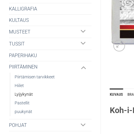
KALLIGRAFIA
KULTAUS
MUSTEET
TUSSIT
PAPERIHAKU
PIIRTÄMINEN
Piirtämisen tarvikkeet
Hiilet
Lyijykynät
KUVAUS
BR
Pastellit
Koh-i-
puukynät
POHJAT