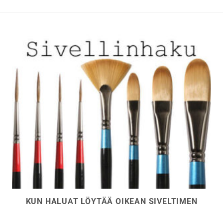
tehdä
valinnat
tuotteen
sivulla.
KUN HALUAT LÖYTÄÄ OIKEAN SIVELTIMEN