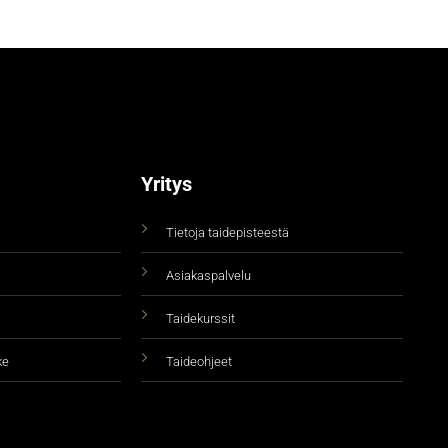
Yritys
Tietoja taidepisteestä
Asiakaspalvelu
Taidekurssit
ke
Taideohjeet