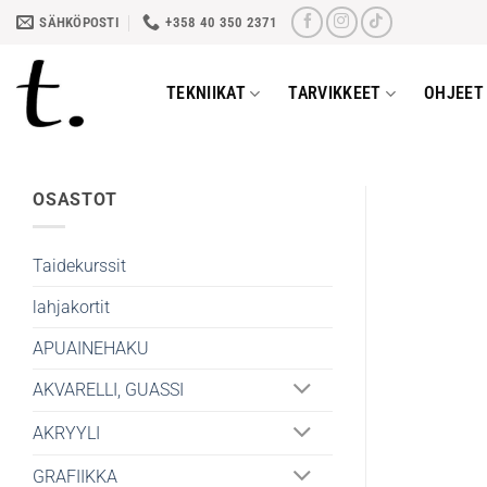
Skip
SÄHKÖPOSTI
+358 40 350 2371
to
content
TEKNIIKAT
TARVIKKEET
OHJEET 
OSASTOT
Taidekurssit
lahjakortit
APUAINEHAKU
AKVARELLI, GUASSI
AKRYYLI
GRAFIIKKA