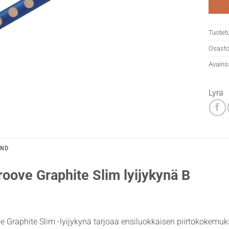
Tuotet
Osasto
Avains
Lyra
AND
roove Graphite Slim lyijykynä B
 Graphite Slim -lyijykynä tarjoaa ensiluokkaisen piirtokokemukse