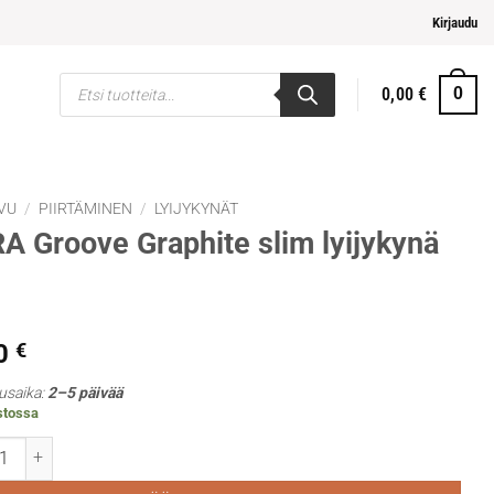
pi ja helpompi maksaminen
Kirjaudu
Products
0,00
€
0
search
VU
/
PIIRTÄMINEN
/
LYIJYKYNÄT
A Groove Graphite slim lyijykynä
0
€
usaika:
2–5 päivää
stossa
roove Graphite slim lyijykynä B määrä