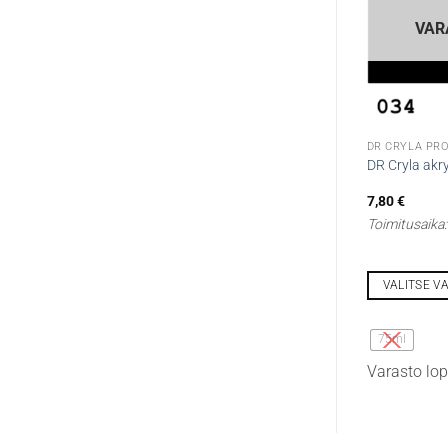
VAR
DR Cryla akry
7,80
€
Toimitusaika
VALITSE V
Tällä
tuotteella
75ml
on
Varasto lo
useampi
muunnelma.
Voit