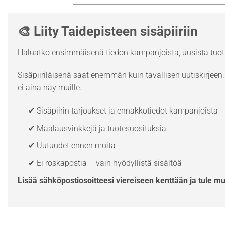
🎨 Liity Taidepisteen sisäpiiriin
Haluatko ensimmäisenä tiedon kampanjoista, uusista tuott
Sisäpiiriläisenä saat enemmän kuin tavallisen uutiskirjeen. 
ei aina näy muille.
✔ Sisäpiirin tarjoukset ja ennakkotiedot kampanjoista
✔ Maalausvinkkejä ja tuotesuosituksia
✔ Uutuudet ennen muita
✔ Ei roskapostia – vain hyödyllistä sisältöä
Lisää sähköpostiosoitteesi viereiseen kenttään ja tule m