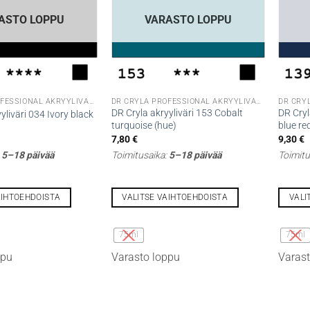
ASTO LOPPU
VARASTO LOPPU
DR CRYLA PROFESSIONAL AKRYYLIVÄRIT
DR CRYLA PROFESSIONAL AKRYYLIVÄRIT
DR Cryla akryyliväri 153 Cobalt
DR Cryl
yliväri 034 Ivory black
turquoise (hue)
blue re
7,80
€
9,30
€
:
5–18 päivää
Toimitusaika:
5–18 päivää
Toimitu
AIHTOEHDOISTA
VALITSE VAIHTOEHDOISTA
VALI
Tällä
Tällä
tuotteella
tuottee
75ml
75ml
on
on
ppu
Varasto loppu
Varast
useampi
useamp
muunnelma.
muunne
Voit
Voit