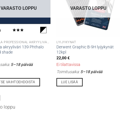
VARASTO LOPPU
VARASTO LOPPU
DR CRYLA PROFESSIONAL AKRYYLIVÄRIT
LYIJYKYNÄT
a akryyliväri 139 Phthalo
Derwent Graphic B-9H lyijykynät
d shade
12kpl
22,00
€
saika:
5–18 päivää
Ei tilattavissa
Toimitusaika:
5–18 päivää
TSE VAIHTOEHDOISTA
LUE LISÄÄ
lla
o loppu
i
lma.