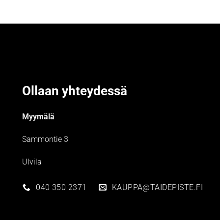
Ollaan yhteydessä
Myymälä
Sammontie 3
Ulvila
040 350 2371
KAUPPA@TAIDEPISTE.FI