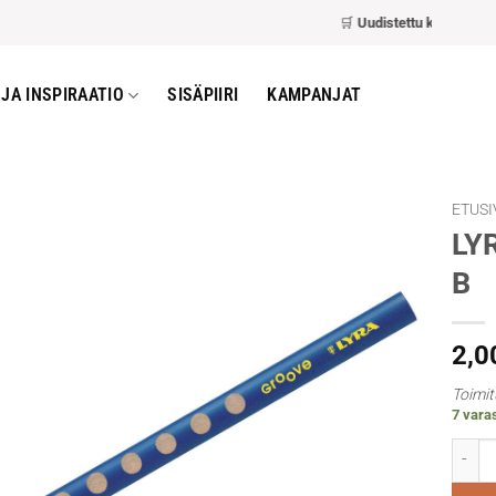
🛒
Uudistettu kassa
– nopeam
JA INSPIRAATIO
SISÄPIIRI
KAMPANJAT
ETUSI
LYR
B
2,0
Toimit
7 vara
LYRA G