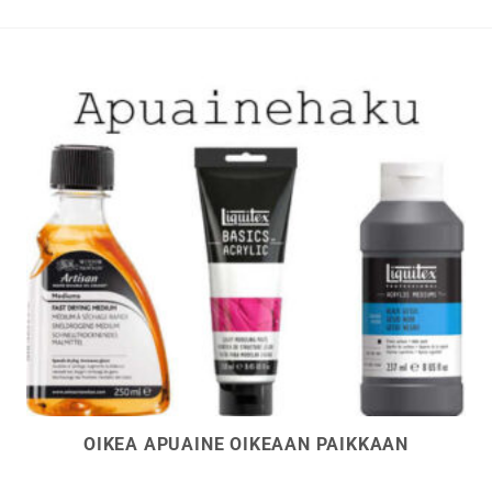
tehdä
tehdä
valinnat
valinna
tuotteen
tuottee
sivulla.
sivulla.
OIKEA APUAINE OIKEAAN PAIKKAAN