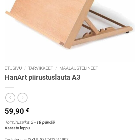
ETUSIVU
/
TARVIKKEET
/
MAALAUSTELINEET
HanArt piirustuslauta A3
59,90
€
Toimitusaika:
5–18 päivää
Varasto loppu
Tuotetunnus (SKU):
8717472511997