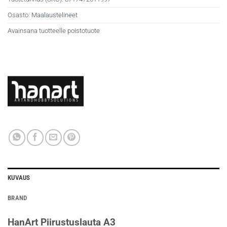
Osasto:
Maalaustelineet
Avainsana tuotteelle
poistotuote
KUVAUS
BRAND
HanArt Piirustuslauta A3