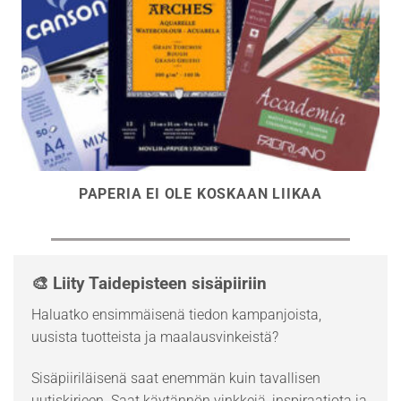
PAPERIA EI OLE KOSKAAN LIIKAA
🎨 Liity Taidepisteen sisäpiiriin
Haluatko ensimmäisenä tiedon kampanjoista,
uusista tuotteista ja maalausvinkeistä?
Sisäpiiriläisenä saat enemmän kuin tavallisen
uutiskirjeen. Saat käytännön vinkkejä, inspiraatiota ja