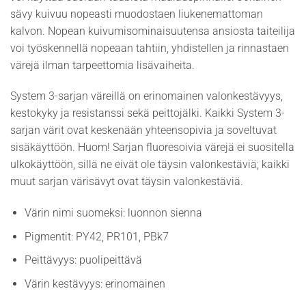
sävy kuivuu nopeasti muodostaen liukenemattoman
kalvon. Nopean kuivumisominaisuutensa ansiosta taiteilija
voi työskennellä nopeaan tahtiin, yhdistellen ja rinnastaen
värejä ilman tarpeettomia lisävaiheita.
System 3-sarjan väreillä on erinomainen valonkestävyys,
kestokyky ja resistanssi sekä peittojälki. Kaikki System 3-
sarjan värit ovat keskenään yhteensopivia ja soveltuvat
sisäkäyttöön. Huom! Sarjan fluoresoivia värejä ei suositella
ulkokäyttöön, sillä ne eivät ole täysin valonkestäviä; kaikki
muut sarjan värisävyt ovat täysin valonkestäviä.
Värin nimi suomeksi: luonnon sienna
Pigmentit: PY42, PR101, PBk7
Peittävyys: puolipeittävä
Värin kestävyys: erinomainen