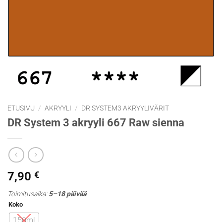
ETUSIVU
/
AKRYYLI
/
DR SYSTEM3 AKRYYLIVÄRIT
DR System 3 akryyli 667 Raw sienna
7,90
€
Toimitusaika:
5–18 päivää
Koko
150ml