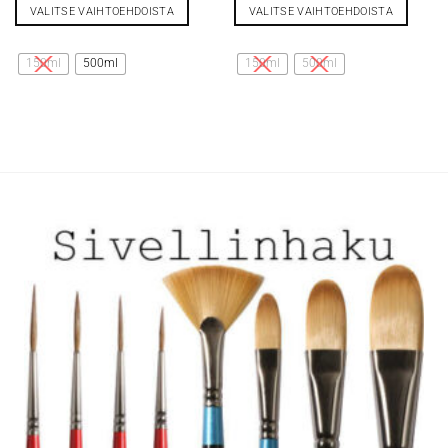
VALITSE VAIHTOEHDOISTA
VALITSE VAIHTOEHDOISTA
Tällä
Tällä
tuotteella
tuotteella
150ml
500ml
150ml
500ml
on
on
useampi
useampi
muunnelma.
muunnelma.
Voit
Voit
tehdä
tehdä
valinnat
valinnat
tuotteen
tuotteen
sivulla.
sivulla.