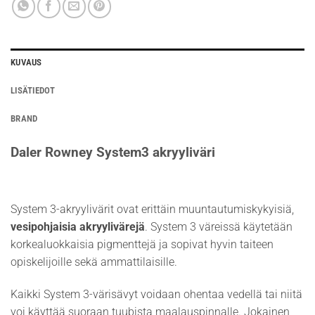
KUVAUS
LISÄTIEDOT
BRAND
Daler Rowney System3 akryyliväri
System 3-akryylivärit ovat erittäin muuntautumiskykyisiä,
vesipohjaisia akryylivärejä
. System 3 väreissä käytetään
korkealuokkaisia pigmenttejä ja sopivat hyvin taiteen
opiskelijoille sekä ammattilaisille.
Kaikki System 3-värisävyt voidaan ohentaa vedellä tai niitä
voi käyttää suoraan tuubista maalauspinnalle. Jokainen