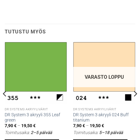
TUTUSTU MYÖS
VARASTO LOPPU
DR SYSTEM3 AKRYYLIVÄRIT
DR SYSTEM3 AKRYYLIVÄRIT
DR System 3 akryyli 355 Leaf
DR System 3 akryyli 024 Buff
green
titanium
Hintaluokka:
Hintaluokka:
7,90
€
–
19,50
€
7,90
€
–
19,50
€
7,90 €
7,90 €
Toimitusaika:
2–5 päivää
Toimitusaika:
5–18 päivää
-
-
19,50 €
19,50 €