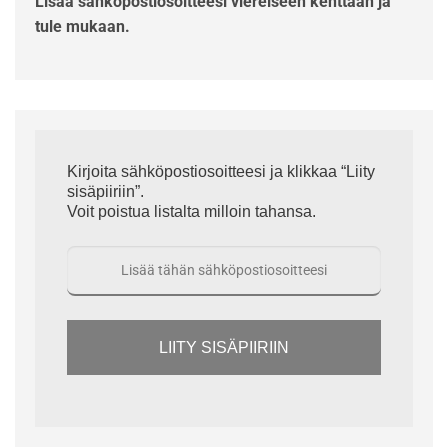
Lisää sähköpostiosoitteesi viereiseen kenttään ja
tule mukaan.
Kirjoita sähköpostiosoitteesi ja klikkaa “Liity
sisäpiiriin”.
Voit poistua listalta milloin tahansa.
LIITY SISÄPIIRIIN