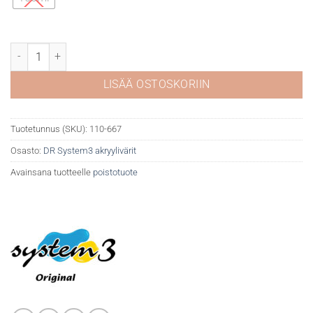
DR System 3 akryyli 667 Raw sienna määrä
LISÄÄ OSTOSKORIIN
Tuotetunnus (SKU):
110-667
Osasto:
DR System3 akryylivärit
Avainsana tuotteelle
poistotuote