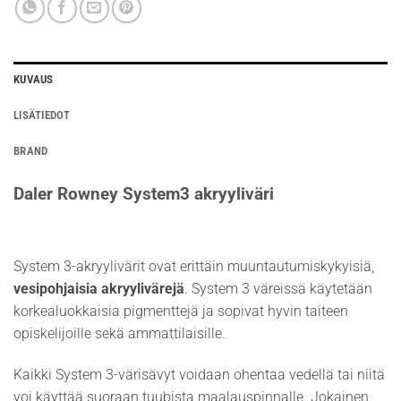
KUVAUS
LISÄTIEDOT
BRAND
Daler Rowney System3 akryyliväri
System 3-akryylivärit ovat erittäin muuntautumiskykyisiä,
vesipohjaisia akryylivärejä
. System 3 väreissä käytetään
korkealuokkaisia pigmenttejä ja sopivat hyvin taiteen
opiskelijoille sekä ammattilaisille.
Kaikki System 3-värisävyt voidaan ohentaa vedellä tai niitä
voi käyttää suoraan tuubista maalauspinnalle. Jokainen