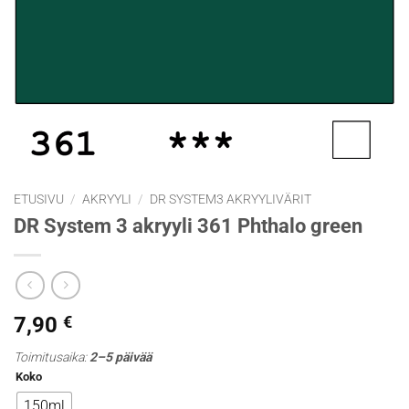
ETUSIVU
/
AKRYYLI
/
DR SYSTEM3 AKRYYLIVÄRIT
DR System 3 akryyli 361 Phthalo green
7,90
€
Toimitusaika:
2–5 päivää
Koko
150ml