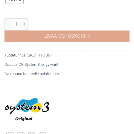
DR System 3 akryyli 361 Phthalo green määrä
LISÄÄ OSTOSKORIIN
Tuotetunnus (SKU):
110-361
Osasto:
DR System3 akryylivärit
Avainsana tuotteelle
poistotuote