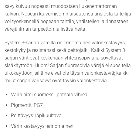
sävy kuivuu nopeasti muodostaen liukenemattoman
kalvon. Nopean kuivumisominaisuutensa ansiosta taiteilija
voi työskennellä nopeaan tahtiin, yhdistellen ja rinnastaen
värejä ilman tarpeettomia lisävaiheita.
System 3-sarjan väreillä on erinomainen valonkestävyys,
kestokyky ja resistanssi sekä peittojälki. Kaikki System 3-
sarjan värit ovat keskenään yhteensopivia ja soveltuvat
sisäkäyttöön. Huom! Sarjan fluoresoivia värejä ei suositella
ulkokäyttöön, sillä ne eivät ole täysin valonkestäviä; kaikki
muut sarjan värisävyt ovat täysin valonkestäviä.
Värin nimi suomeksi: phthalo vihreä
Pigmentit: PG7
Peittävyys: läpikuultava
Värin kestävyys: erinomainen