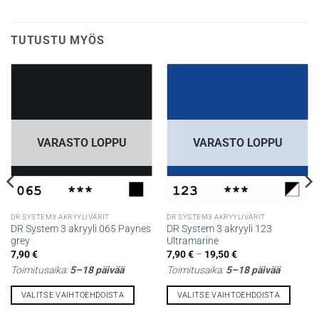
TUTUSTU MYÖS
VARASTO LOPPU
VARASTO LOPPU
DR SYSTEM3 AKRYYLIVÄRIT
DR SYSTEM3 AKRYYLIVÄRIT
DR System 3 akryyli 065 Paynes
DR System 3 akryyli 123
grey
Ultramarine
Hintaluokka:
7,90
€
7,90
€
–
19,50
€
7,90 €
Toimitusaika:
5–18 päivää
Toimitusaika:
5–18 päivää
-
19,50 €
VALITSE VAIHTOEHDOISTA
VALITSE VAIHTOEHDOISTA
Tällä
Tällä