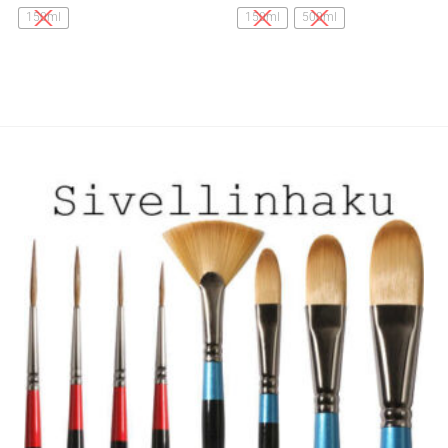
tuotteella
tuotteella
150ml
150ml
500ml
on
on
useampi
useampi
muunnelma.
muunnelma.
Voit
Voit
tehdä
tehdä
valinnat
valinnat
tuotteen
tuotteen
sivulla.
sivulla.