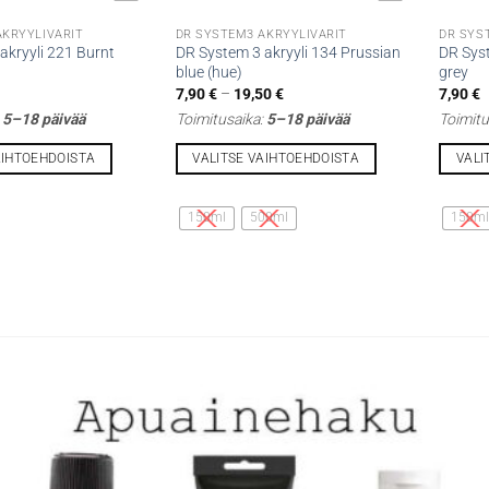
AKRYYLIVÄRIT
DR SYSTEM3 AKRYYLIVÄRIT
DR SYS
akryyli 221 Burnt
DR System 3 akryyli 134 Prussian
DR Sys
blue (hue)
grey
Hintaluokka:
7,90
€
–
19,50
€
7,90
€
7,90 €
:
5–18 päivää
Toimitusaika:
5–18 päivää
Toimitu
-
19,50 €
AIHTOEHDOISTA
VALITSE VAIHTOEHDOISTA
VALI
Tällä
Tällä
tuotteella
tuottee
150ml
500ml
150m
on
on
useampi
useamp
muunnelma.
muunne
Voit
Voit
tehdä
tehdä
valinnat
valinna
tuotteen
tuottee
sivulla.
sivulla.