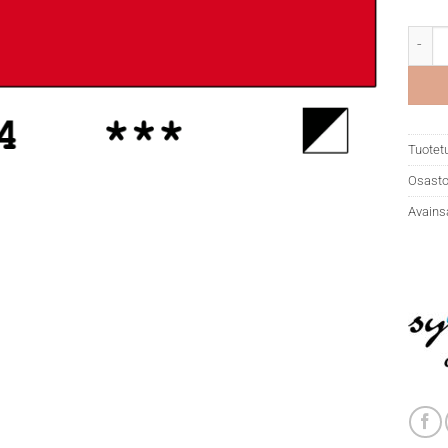
DR Sy
Tuotet
Osasto
Avains