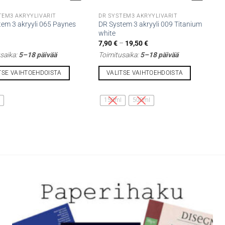
TEM3 AKRYYLIVÄRIT
DR SYSTEM3 AKRYYLIVÄRIT
tem 3 akryyli 065 Paynes
DR System 3 akryyli 009 Titanium
white
Hintaluokka:
7,90
€
–
19,50
€
7,90 €
saika:
5–18 päivää
Toimitusaika:
5–18 päivää
-
19,50 €
TSE VAIHTOEHDOISTA
VALITSE VAIHTOEHDOISTA
Tällä
lla
tuotteella
l
150ml
500ml
on
i
useampi
lma.
muunnelma.
Voit
tehdä
t
valinnat
n
tuotteen
sivulla.