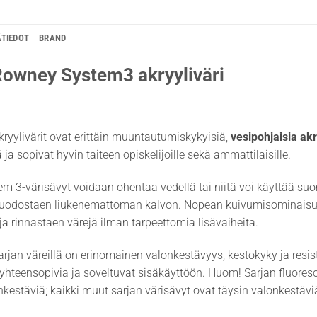
ÄTIEDOT
BRAND
Rowney System3 akryyliväri
ryylivärit ovat erittäin muuntautumiskykyisiä,
vesipohjaisia akr
ja sopivat hyvin taiteen opiskelijoille sekä ammattilaisille.
em 3-värisävyt voidaan ohentaa vedellä tai niitä voi käyttää s
uodostaen liukenemattoman kalvon. Nopean kuivumisominaisuuten
 ja rinnastaen värejä ilman tarpeettomia lisävaiheita.
rjan väreillä on erinomainen valonkestävyys, kestokyky ja resist
hteensopivia ja soveltuvat sisäkäyttöön. Huom! Sarjan fluoresoivi
nkestäviä; kaikki muut sarjan värisävyt ovat täysin valonkestävi