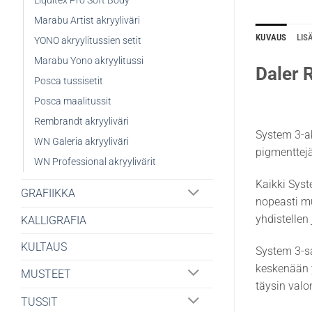
Liquitex Pro Soft Body
Marabu Artist akryyliväri
KUVAUS
LIS
YONO akryylitussien setit
Marabu Yono akryylitussi
Daler 
Posca tussisetit
Posca maalitussit
Rembrandt akryyliväri
System 3-ak
WN Galeria akryyliväri
pigmenttejä 
WN Professional akryylivärit
Kaikki Syst
GRAFIIKKA
nopeasti m
yhdistellen
KALLIGRAFIA
KULTAUS
System 3-sa
keskenään y
MUSTEET
täysin valo
TUSSIT