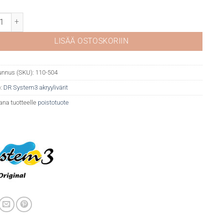
stem 3 akryyli 504 Cadmium red deep(hue määrä
LISÄÄ OSTOSKORIIN
unnus (SKU):
110-504
:
DR System3 akryylivärit
ana tuotteelle
poistotuote