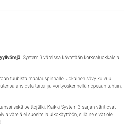
yylivärejä
. System 3 väreissä käytetään korkealuokkaisia
uoraan tuubista maalauspinnalle. Jokainen sävy kuivuu
sa ansiosta taiteilija voi työskennellä nopeaan tahtiin,
anssi sekä peittojälki. Kaikki System 3-sarjan värit ovat
a värejä ei suositella ulkokäyttöön, sillä ne eivät ole
ä.