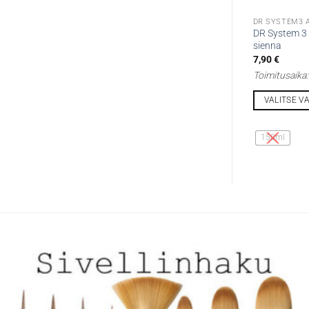
DR SYSTEM3 
DR System 3 
sienna
7,90
€
Toimitusaika
VALITSE V
Tällä
tuotteella
150ml
on
useampi
muunnelma.
Voit
tehdä
valinnat
tuotteen
sivulla.