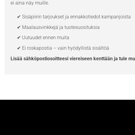
ei aina näy muille.
✔ Sisäpiirin tarjoukset ja ennakkotiedot kampanjoista
✔ Maalausvinkkejä ja tuotesuosituksia
✔ Uutuudet ennen muita
✔ Ei roskapostia – vain hyödyllistä sisältöä
Lisää sähköpostiosoitteesi viereiseen kenttään ja tule m