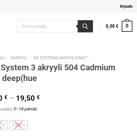
i ja helpompi maksaminen
Kirjaudu
Products
0,00
€
0
search
VU
/
AKRYYLI
/
DR SYSTEM3 AKRYYLIVÄRIT
System 3 akryyli 504 Cadmium
 deep(hue
Hintaluokka:
0
€
–
19,50
€
7,90 €
usaika:
5–18 päivää
-
19,50 €
ml
500ml