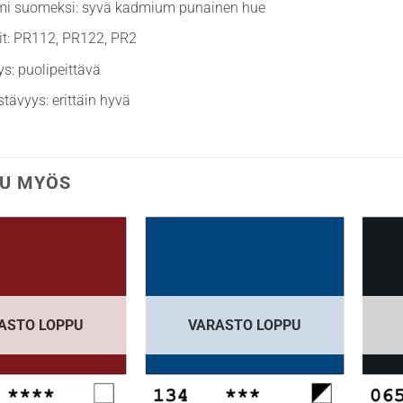
imi suomeksi: syvä kadmium punainen hue
it: PR112, PR122, PR2
ys: puolipeittävä
stävyys: erittäin hyvä
U MYÖS
ASTO LOPPU
VARASTO LOPPU