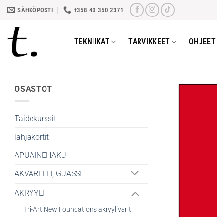
Skip
SÄHKÖPOSTI
+358 40 350 2371
to
content
TEKNIIKAT
TARVIKKEET
OHJEET 
OSASTOT
Taidekurssit
lahjakortit
APUAINEHAKU
AKVARELLI, GUASSI
AKRYYLI
Tri-Art New Foundations akryylivärit