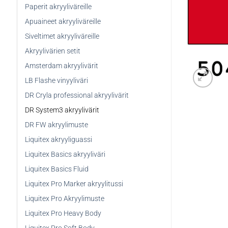
Paperit akryyliväreille
Apuaineet akryyliväreille
Siveltimet akryyliväreille
Akryylivärien setit
Amsterdam akryylivärit
LB Flashe vinyyliväri
DR Cryla professional akryylivärit
DR System3 akryylivärit
DR FW akryylimuste
Liquitex akryyliguassi
Liquitex Basics akryyliväri
Liquitex Basics Fluid
Liquitex Pro Marker akryylitussi
Liquitex Pro Akryylimuste
Liquitex Pro Heavy Body