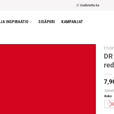
🛒
Uudistettu kassa
– nopeamp
JA INSPIRAATIO
SISÄPIIRI
KAMPANJAT
ETUSI
DR 
red
7,9
Toimit
Koko
150