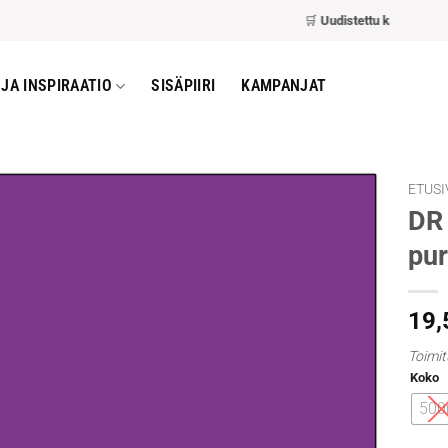
🛒
Uudistettu kassa
– nopeam
JA INSPIRAATIO
SISÄPIIRI
KAMPANJAT
ETUSI
DR 
pur
19
Toimit
Koko
500