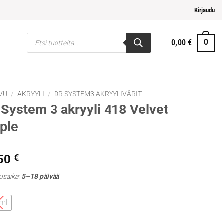
pi ja helpompi maksaminen
Kirjaudu
Products
0,00
€
0
search
VU
/
AKRYYLI
/
DR SYSTEM3 AKRYYLIVÄRIT
System 3 akryyli 418 Velvet
ple
,50
€
usaika:
5–18 päivää
ml