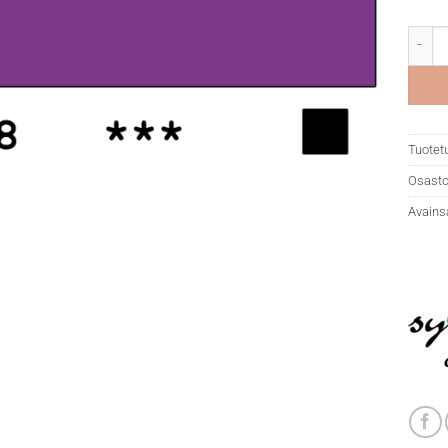
DR Sys
Tuotet
Osasto
Avains