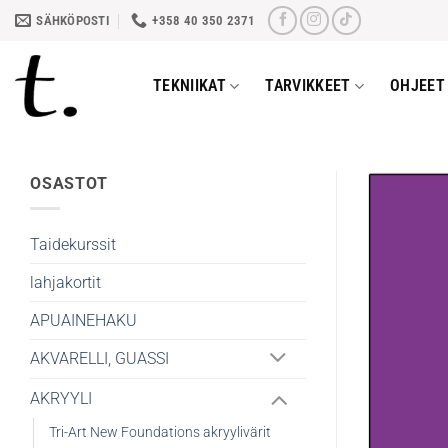
Skip
SÄHKÖPOSTI
+358 40 350 2371
to
content
TEKNIIKAT
TARVIKKEET
OHJEET 
OSASTOT
Taidekurssit
lahjakortit
APUAINEHAKU
AKVARELLI, GUASSI
AKRYYLI
Tri-Art New Foundations akryylivärit