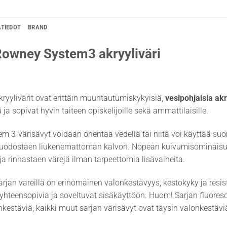
ÄTIEDOT
BRAND
Rowney System3 akryyliväri
ryylivärit ovat erittäin muuntautumiskykyisiä,
vesipohjaisia akr
ja sopivat hyvin taiteen opiskelijoille sekä ammattilaisille.
em 3-värisävyt voidaan ohentaa vedellä tai niitä voi käyttää s
uodostaen liukenemattoman kalvon. Nopean kuivumisominaisuuten
 ja rinnastaen värejä ilman tarpeettomia lisävaiheita.
rjan väreillä on erinomainen valonkestävyys, kestokyky ja resist
hteensopivia ja soveltuvat sisäkäyttöön. Huom! Sarjan fluoresoivi
nkestäviä; kaikki muut sarjan värisävyt ovat täysin valonkestävi