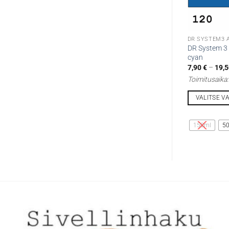
DR SYSTEM3 
DR System 3 
cyan
7,90
€
–
19,
Toimitusaika
VALITSE V
Tällä
tuotteella
150ml
5
on
useampi
muunnelma.
Voit
tehdä
valinnat
tuotteen
sivulla.