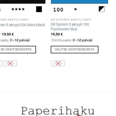
TEM3 AKRYYLIVÄRIT
DR SYSTEM3 AKRYYLIVÄRIT
DR System 3 akryyli 100
em 3 akryyli 036 Mars black
Fluorescent blue
Hintaluokka:
–
19,50
€
19,50
€
7,90 €
saika:
5–18 päivää
Toimitusaika:
5–18 päivää
-
19,50 €
TSE VAIHTOEHDOISTA
VALITSE VAIHTOEHDOISTA
Tällä
lla
tuotteella
l
500ml
500ml
on
i
useampi
lma.
muunnelma.
Voit
tehdä
t
valinnat
n
tuotteen
sivulla.