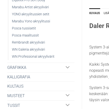
Liquitex Pro Soft Body
Marabu Artist akryyliväri
KUVAUS
LIS
YONO akryylitussien setit
Marabu Yono akryylitussi
Daler 
Posca tussisetit
Posca maalitussit
Rembrandt akryyliväri
System 3-ak
WN Galeria akryyliväri
pigmenttejä 
WN Professional akryylivärit
Kaikki Syst
GRAFIIKKA
nopeasti m
yhdistellen
KALLIGRAFIA
KULTAUS
System 3-sa
keskenään y
MUSTEET
täysin valo
TUSSIT