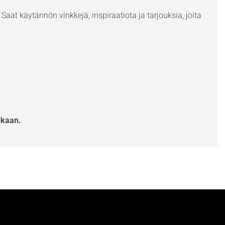
Saat käytännön vinkkejä, inspiraatiota ja tarjouksia, joita
ukaan.