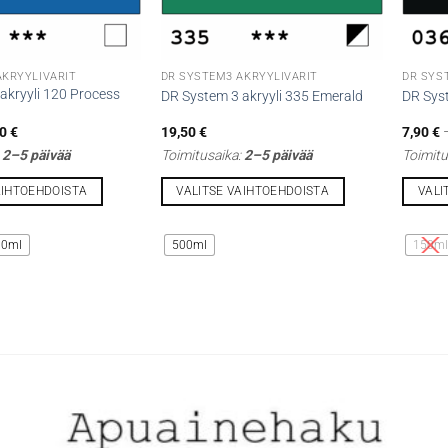
AKRYYLIVÄRIT
DR SYSTEM3 AKRYYLIVÄRIT
DR SYS
akryyli 120 Process
DR System 3 akryyli 335 Emerald
DR Syst
Hintaluokka:
50
€
19,50
€
7,90
€
7,90 €
:
2–5 päivää
Toimitusaika:
2–5 päivää
Toimitu
-
19,50 €
AIHTOEHDOISTA
VALITSE VAIHTOEHDOISTA
VALI
Tällä
Tällä
tuotteella
tuottee
00ml
500ml
150m
on
on
useampi
useamp
muunnelma.
muunne
Voit
Voit
tehdä
tehdä
valinnat
valinna
tuotteen
tuottee
sivulla.
sivulla.