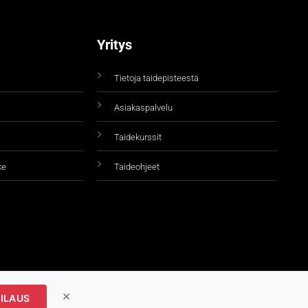
Yritys
Tietoja taidepisteestä
Asiakaspalvelu
Taidekurssit
ke
Taideohjeet
×
ILAUS