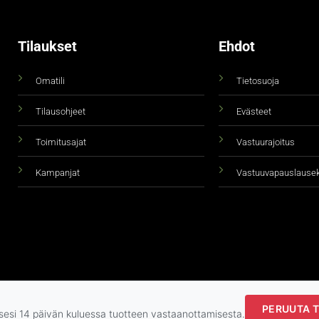
Tilaukset
Ehdot
Omatili
Tietosuoja
Tilausohjeet
Evästeet
Toimitusajat
Vastuurajoitus
Kampanjat
Vastuuvapauslause
PERUUTA T
Copyright 2026 ©
taidepiste.fi
ksesi 14 päivän kuluessa tuotteen vastaanottamisesta.