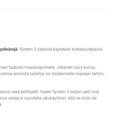
yylivärejä
. System 3 väreissä käytetään korkealuokkaisia
uoraan tuubista maalauspinnalle. Jokainen sävy kuivuu
sa ansiosta taiteilija voi työskennellä nopeaan tahtiin,
anssi sekä peittojälki. Kaikki System 3-sarjan värit ovat
a värejä ei suositella ulkokäyttöön, sillä ne eivät ole
ä.