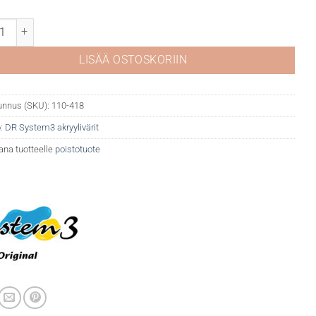
tem 3 akryyli 418 Velvet purple määrä
LISÄÄ OSTOSKORIIN
unnus (SKU):
110-418
:
DR System3 akryylivärit
ana tuotteelle
poistotuote