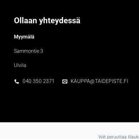
Ollaan yhteydessä
Myymälä
Sammontie 3
Ulvila
040 350 2371
KAUPPA@TAIDEPISTE.FI
Voit peruuttaa tilau