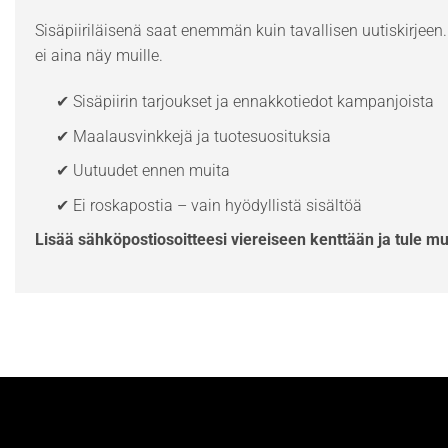
Sisäpiiriläisenä saat enemmän kuin tavallisen uutiskirjeen. 
ei aina näy muille.
✔ Sisäpiirin tarjoukset ja ennakkotiedot kampanjoista
✔ Maalausvinkkejä ja tuotesuosituksia
✔ Uutuudet ennen muita
✔ Ei roskapostia – vain hyödyllistä sisältöä
Lisää sähköpostiosoitteesi viereiseen kenttään ja tule m