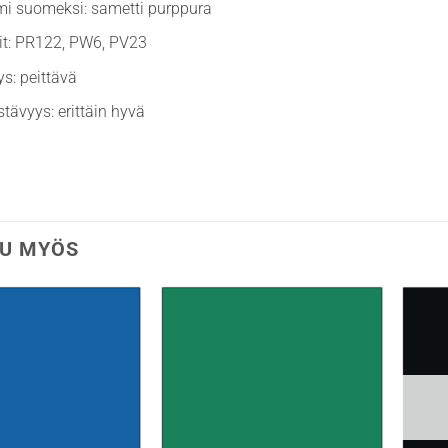
mi suomeksi: sametti purppura
it: PR122, PW6, PV23
ys: peittävä
stävyys: erittäin hyvä
U MYÖS