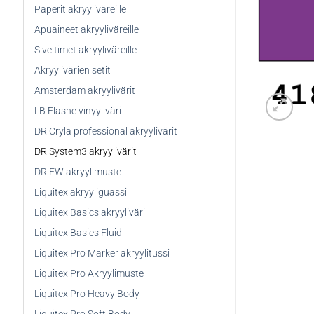
Paperit akryyliväreille
Apuaineet akryyliväreille
Siveltimet akryyliväreille
Akryylivärien setit
Amsterdam akryylivärit
LB Flashe vinyyliväri
DR Cryla professional akryylivärit
DR System3 akryylivärit
DR FW akryylimuste
Liquitex akryyliguassi
Liquitex Basics akryyliväri
Liquitex Basics Fluid
Liquitex Pro Marker akryylitussi
Liquitex Pro Akryylimuste
Liquitex Pro Heavy Body