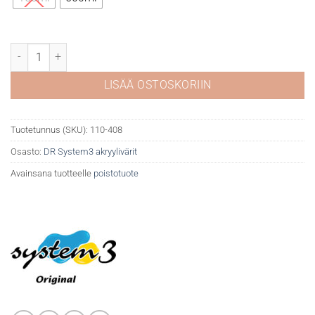
DR System 3 akryyli 408 Deep violet määrä
LISÄÄ OSTOSKORIIN
Tuotetunnus (SKU):
110-408
Osasto:
DR System3 akryylivärit
Avainsana tuotteelle
poistotuote