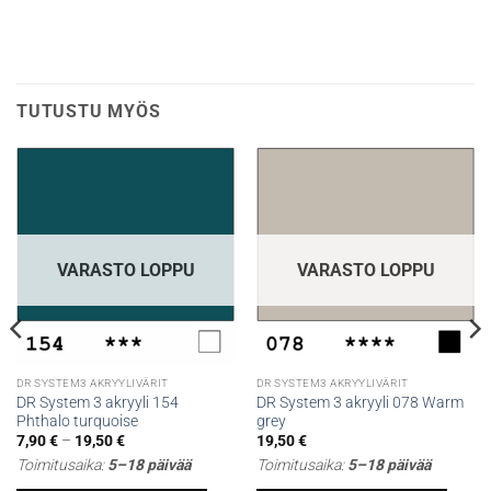
TUTUSTU MYÖS
VARASTO LOPPU
VARASTO LOPPU
DR SYSTEM3 AKRYYLIVÄRIT
DR SYSTEM3 AKRYYLIVÄRIT
DR System 3 akryyli 154
DR System 3 akryyli 078 Warm
Phthalo turquoise
grey
Hintaluokka:
7,90
€
–
19,50
€
19,50
€
7,90 €
Toimitusaika:
5–18 päivää
Toimitusaika:
5–18 päivää
-
19,50 €