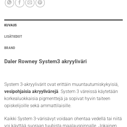
KUVAUS
LISÄTIEDOT
BRAND
Daler Rowney System3 akryyliväri
System 3-akryylivärit ovat erittäin muuntautumiskykyisiä,
vesipohjaisia akryylivärejä
. System 3 väreissä käytetään
korkealuokkaisia pigmenttejä ja sopivat hyvin taiteen
opiskelijoille sekä ammattilaisille.
Kaikki System 3-värisävyt voidaan ohentaa vedellä tai niitä
voi käyttää suoraan tuubista maalauspinnalle. Jokainen