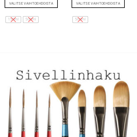
VALITSE VAIHTOEHDOISTA
VALITSE VAIHTOEHDOISTA
Tällä
Tällä
tuotteella
tuotteella
150ml
500ml
500ml
on
on
useampi
useampi
muunnelma.
muunnelma.
Voit
Voit
tehdä
tehdä
valinnat
valinnat
tuotteen
tuotteen
sivulla.
sivulla.