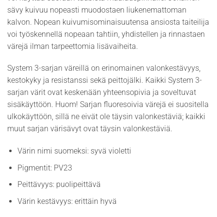
sävy kuivuu nopeasti muodostaen liukenemattoman
kalvon. Nopean kuivumisominaisuutensa ansiosta taiteilija
voi työskennellä nopeaan tahtiin, yhdistellen ja rinnastaen
värejä ilman tarpeettomia lisävaiheita.
System 3-sarjan väreillä on erinomainen valonkestävyys,
kestokyky ja resistanssi sekä peittojälki. Kaikki System 3-
sarjan värit ovat keskenään yhteensopivia ja soveltuvat
sisäkäyttöön. Huom! Sarjan fluoresoivia värejä ei suositella
ulkokäyttöön, sillä ne eivät ole täysin valonkestäviä; kaikki
muut sarjan värisävyt ovat täysin valonkestäviä.
Värin nimi suomeksi: syvä violetti
Pigmentit: PV23
Peittävyys: puolipeittävä
Värin kestävyys: erittäin hyvä