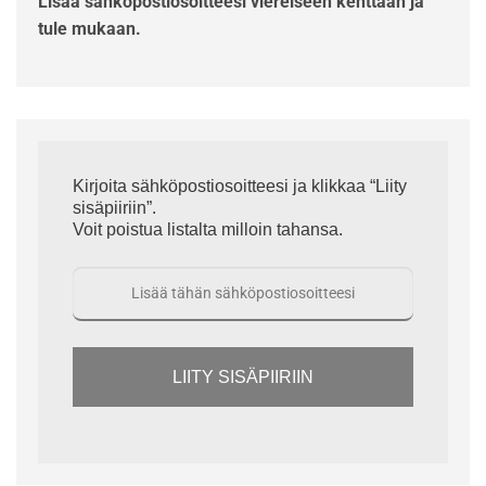
Lisää sähköpostiosoitteesi viereiseen kenttään ja
tule mukaan.
Kirjoita sähköpostiosoitteesi ja klikkaa “Liity
sisäpiiriin”.
Voit poistua listalta milloin tahansa.
LIITY SISÄPIIRIIN