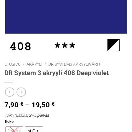
ETUSIVU
/
AKRYYLI
/
DR SYSTEM3 AKRYYLIVÄRIT
DR System 3 akryyli 408 Deep violet
Hintaluokka:
7,90
€
–
19,50
€
7,90 €
Toimitusaika:
2–5 päivää
-
Koko
19,50 €
150ml
500ml