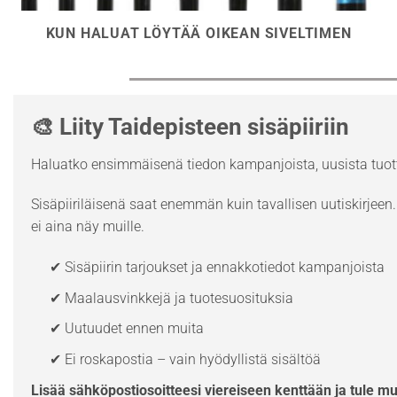
KUN HALUAT LÖYTÄÄ OIKEAN SIVELTIMEN
🎨 Liity Taidepisteen sisäpiiriin
Haluatko ensimmäisenä tiedon kampanjoista, uusista tuott
Sisäpiiriläisenä saat enemmän kuin tavallisen uutiskirjeen. 
ei aina näy muille.
✔ Sisäpiirin tarjoukset ja ennakkotiedot kampanjoista
✔ Maalausvinkkejä ja tuotesuosituksia
✔ Uutuudet ennen muita
✔ Ei roskapostia – vain hyödyllistä sisältöä
Lisää sähköpostiosoitteesi viereiseen kenttään ja tule m