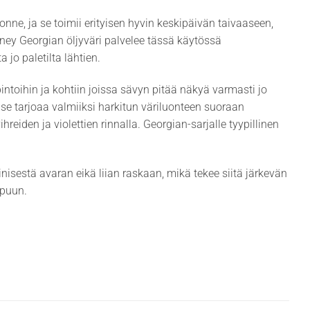
nne, ja se toimii erityisen hyvin keskipäivän taivaaseen,
ney Georgian öljyväri palvelee tässä käytössä
 jo paletilta lähtien.
pintoihin ja kohtiin joissa sävyn pitää näkyä varmasti jo
e tarjoaa valmiiksi harkitun väriluonteen suoraan
hreiden ja violettien rinnalla. Georgian-sarjalle tyypillinen
nisestä avaran eikä liian raskaan, mikä tekee siitä järkevän
ppuun.