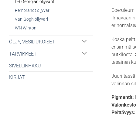
DR Georgian öljyvärit
Coeruleum o
Rembrandt öljyväri
ilmavaan me
Van Gogh öljyväri
erinomaises
WN Winton
Koska peitt
ÖLJY, VESILIUKOISET
ensimmäisel
TARVIKKEET
putkilosta. 
tasainen ku
SIVELLINHAKU
Juuri tässä
KIRJAT
valinnan si
Pigmentit:
Valonkesto
Peittävyys: