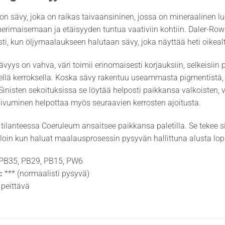
n sävy, joka on raikas taivaansininen, jossa on mineraalinen luo
rimaisemaan ja etäisyyden tuntua vaativiin kohtiin. Daler-Row
ti, kun öljymaalaukseen halutaan sävy, joka näyttää heti oikealta
ävyys on vahva, väri toimii erinomaisesti korjauksiin, selkeisiin 
lä kerroksella. Koska sävy rakentuu useammasta pigmentistä, s
Sinisten sekoituksissa se löytää helposti paikkansa valkoisten, vi
ivuminen helpottaa myös seuraavien kerrosten ajoitusta.
 tilanteessa Coeruleum ansaitsee paikkansa paletilla. Se tekee si
lloin kun haluat maalausprosessin pysyvän hallittuna alusta lo
PB35, PB29, PB15, PW6
:
*** (normaalisti pysyvä)
peittävä