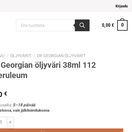
pi ja helpompi maksaminen
Kirjaudu
Products
0,00
€
0
search
VU
/
ÖLJYVÄRIT
/
DR GEORGIAN ÖLJYVÄRIT
Georgian öljyväri 38ml 112
eruleum
0
€
usaika:
5–18 päivää
stossa, vain jälkitoimituksena
rgian öljyväri 38ml 112 Coeruleum määrä