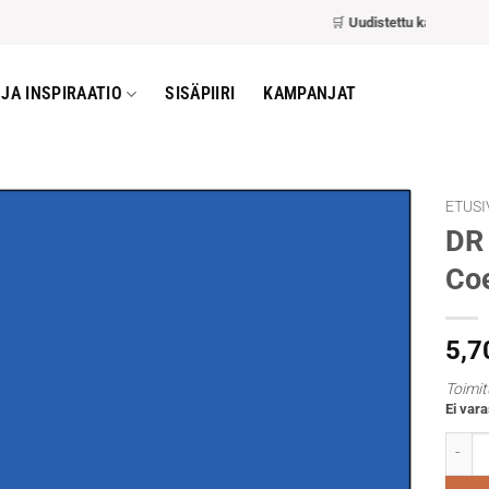
🛒
Uudistettu kassa
– nopeam
JA INSPIRAATIO
SISÄPIIRI
KAMPANJAT
ETUSI
DR 
Co
5,7
Toimit
Ei vara
DR Geo