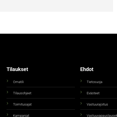
Tilaukset
Ehdot
Omatili
Tietosuoja
Tilausohjeet
Evästeet
Toimitusajat
Vastuurajoitus
Kampanjat
Vastuuvapauslause