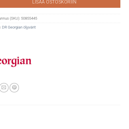
LISÄÄ OSTOSKORIIN
unnus (SKU):
50855445
:
DR Georgian öljyvärit