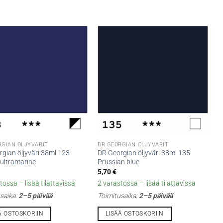
RGIAN ÖLJYVÄRIT
DR GEORGIAN ÖLJYVÄRIT
gian öljyväri 38ml 123
DR Georgian öljyväri 38ml 135
 ultramarine
Prussian blue
5,70
€
tossa – lisää tilattavissa
2 varastossa – lisää tilattavissa
saika:
2–5 päivää
Toimitusaika:
2–5 päivää
Ä OSTOSKORIIN
LISÄÄ OSTOSKORIIN