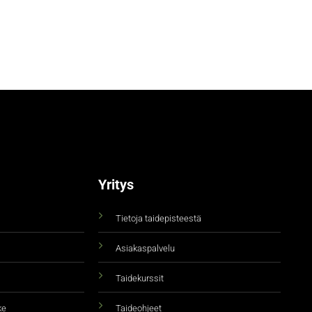
Yritys
Tietoja taidepisteestä
Asiakaspalvelu
Taidekurssit
ke
Taideohjeet