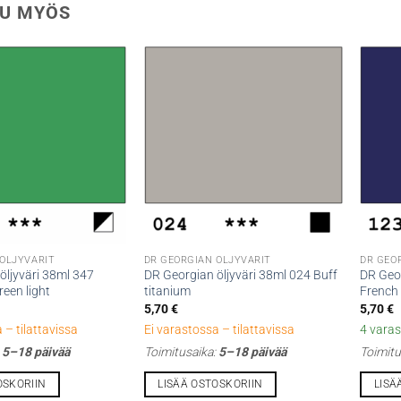
U MYÖS
 ÖLJYVÄRIT
DR GEORGIAN ÖLJYVÄRIT
DR GEO
öljyväri 38ml 347
DR Georgian öljyväri 38ml 024 Buff
DR Geor
een light
titanium
French
5,70
€
5,70
€
 – tilattavissa
Ei varastossa – tilattavissa
4 varas
:
5–18 päivää
Toimitusaika:
5–18 päivää
Toimitu
OSKORIIN
LISÄÄ OSTOSKORIIN
LISÄ