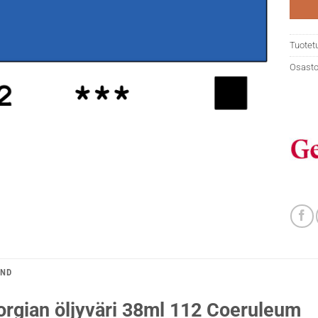
Tuotet
Osasto
AND
rgian öljyväri 38ml 112 Coeruleum