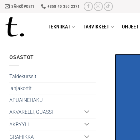
Skip
SÄHKÖPOSTI
+358 40 350 2371
to
content
TEKNIIKAT
TARVIKKEET
OHJEET 
OSASTOT
Taidekurssit
lahjakortit
APUAINEHAKU
AKVARELLI, GUASSI
AKRYYLI
GRAFIIKKA