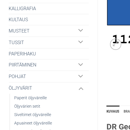
KALLIGRAFIA
KULTAUS
MUSTEET
TUSSIT
PAPERIHAKU
PIIRTÄMINEN
POHJAT
ÖLJYVÄRIT
Paperit öljyväreille
Öljyvärien setit
KUVAUS
BR
Siveltimet öljyväreille
Apuaineet öljyväreille
DR Geo