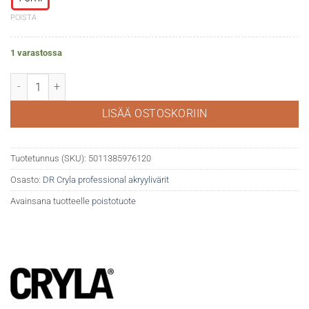
POISTA
1 varastossa
DR Cryla akryyliväri 667 Raw sienna määrä
LISÄÄ OSTOSKORIIN
Tuotetunnus (SKU):
5011385976120
Osasto:
DR Cryla professional akryylivärit
Avainsana tuotteelle
poistotuote