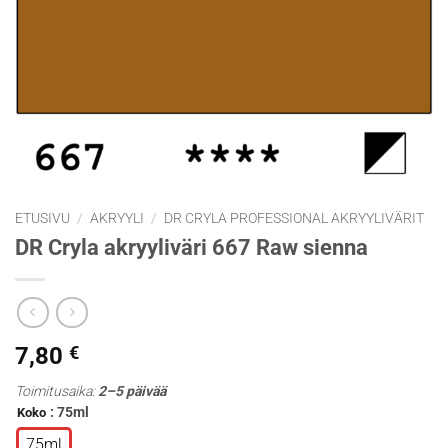
ETUSIVU
/
AKRYYLI
/
DR CRYLA PROFESSIONAL AKRYYLIVÄRIT
DR Cryla akryyliväri 667 Raw sienna
7,80
€
Toimitusaika:
2–5 päivää
: 75ml
Koko
75ml