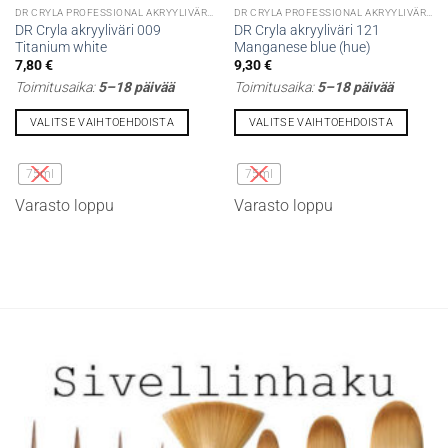
DR CRYLA PROFESSIONAL AKRYYLIVÄRIT
DR CRYLA PROFESSIONAL AKRYYLIVÄRIT
DR Cryla akryyliväri 009
DR Cryla akryyliväri 121
Titanium white
Manganese blue (hue)
7,80
€
9,30
€
Toimitusaika:
5–18 päivää
Toimitusaika:
5–18 päivää
VALITSE VAIHTOEHDOISTA
VALITSE VAIHTOEHDOISTA
Tällä
Tällä
tuotteella
tuotteella
75ml
75ml
on
on
Varasto loppu
Varasto loppu
useampi
useampi
muunnelma.
muunnelma.
Voit
Voit
tehdä
tehdä
valinnat
valinnat
tuotteen
tuotteen
sivulla.
sivulla.