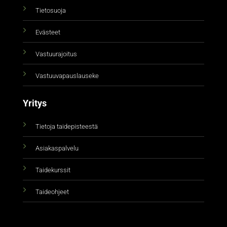
Tietosuoja
Evästeet
Vastuurajoitus
Vastuuvapauslauseke
Yritys
Tietoja taidepisteestä
Asiakaspalvelu
Taidekurssit
Taideohjeet