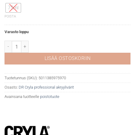
75ml
POISTA
Varasto loppu
DR Cryla akryyliväri 525 Crimson alizarin (hue) määrä
LISÄÄ OSTOSKORIIN
Tuotetunnus (SKU):
5011385975970
Osasto:
DR Cryla professional akryylivärit
Avainsana tuotteelle
poistotuote