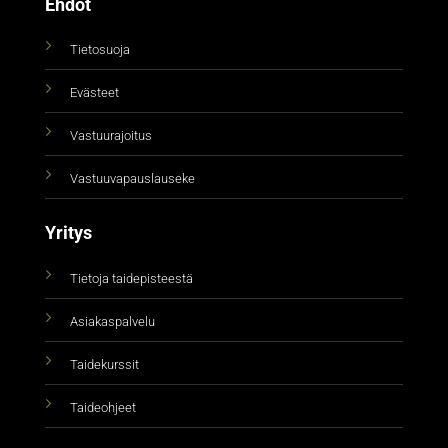
Ehdot
Tietosuoja
Evästeet
Vastuurajoitus
Vastuuvapauslauseke
Yritys
Tietoja taidepisteestä
Asiakaspalvelu
Taidekurssit
Taideohjeet