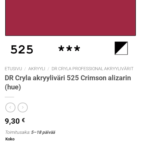
ETUSIVU
/
AKRYYLI
/
DR CRYLA PROFESSIONAL AKRYYLIVÄRIT
DR Cryla akryyliväri 525 Crimson alizarin
(hue)
9,30
€
Toimitusaika:
5–18 päivää
Koko