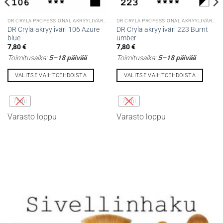
DR CRYLA PROFESSIONAL AKRYYLIVÄRIT
DR CRYLA PROFESSIONAL AKRYYLIVÄRIT
DR Cryla akryyliväri 106 Azure
DR Cryla akryyliväri 223 Burnt
blue
umber
7,80
€
7,80
€
Toimitusaika:
5–18 päivää
Toimitusaika:
5–18 päivää
VALITSE VAIHTOEHDOISTA
VALITSE VAIHTOEHDOISTA
Tällä
Tällä
tuotteella
tuotteella
75ml
75ml
on
on
Varasto loppu
Varasto loppu
useampi
useampi
muunnelma.
muunnelma.
Voit
Voit
tehdä
tehdä
valinnat
valinnat
tuotteen
tuotteen
sivulla.
sivulla.