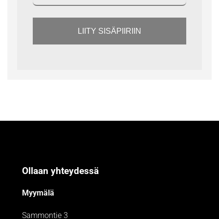
LIITY SISÄPIIRIIN
Ollaan yhteydessä
Myymälä
Sammontie 3