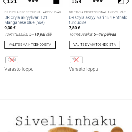
DR CRYLA PROFESSIONAL AKRYYLIVÄRIT
DR CRYLA PROFESSIONAL AKRYYLIVÄRIT
DR Cryla akryyliväri 121
DR Cryla akryyliväri 154 Phthalo
Manganese blue (hue)
turquoise
9,30
€
7,80
€
Toimitusaika:
5–18 päivää
Toimitusaika:
5–18 päivää
VALITSE VAIHTOEHDOISTA
VALITSE VAIHTOEHDOISTA
Tällä
Tällä
tuotteella
tuotteella
75ml
75ml
on
on
Varasto loppu
Varasto loppu
useampi
useampi
muunnelma.
muunnelma.
Voit
Voit
tehdä
tehdä
valinnat
valinnat
tuotteen
tuotteen
sivulla.
sivulla.