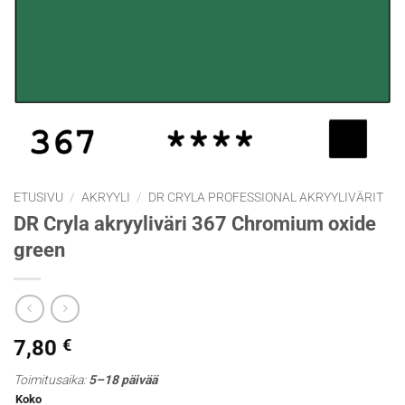
ETUSIVU
/
AKRYYLI
/
DR CRYLA PROFESSIONAL AKRYYLIVÄRIT
DR Cryla akryyliväri 367 Chromium oxide
green
7,80
€
Toimitusaika:
5–18 päivää
Koko