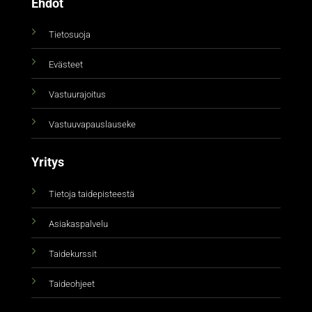
Ehdot
Tietosuoja
Evästeet
Vastuurajoitus
Vastuuvapauslauseke
Yritys
Tietoja taidepisteestä
Asiakaspalvelu
Taidekurssit
Taideohjeet