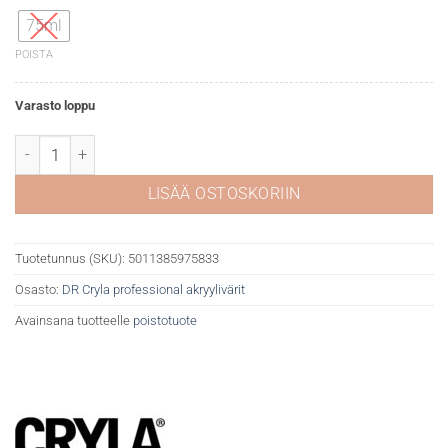
75ml
POISTA
Varasto loppu
DR Cryla akryyliväri 367 Chromium oxide green määrä
LISÄÄ OSTOSKORIIN
Tuotetunnus (SKU):
5011385975833
Osasto:
DR Cryla professional akryylivärit
Avainsana tuotteelle
poistotuote