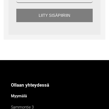
LIITY SISÄPIIRIIN
Ollaan yhteydessä
Myymälä
Sammontie 3