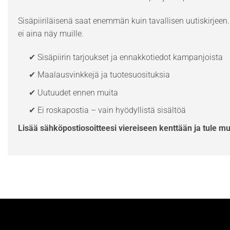
Sisäpiiriläisenä saat enemmän kuin tavallisen uutiskirjeen. 
ei aina näy muille.
✔ Sisäpiirin tarjoukset ja ennakkotiedot kampanjoista
✔ Maalausvinkkejä ja tuotesuosituksia
✔ Uutuudet ennen muita
✔ Ei roskapostia – vain hyödyllistä sisältöä
Lisää sähköpostiosoitteesi viereiseen kenttään ja tule m