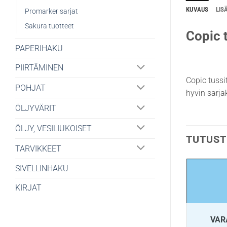
KUVAUS
LIS
Promarker sarjat
Sakura tuotteet
Copic t
PAPERIHAKU
PIIRTÄMINEN
Copic tussi
POHJAT
hyvin sarjak
ÖLJYVÄRIT
ÖLJY, VESILIUKOISET
TUTUST
TARVIKKEET
SIVELLINHAKU
KIRJAT
VAR