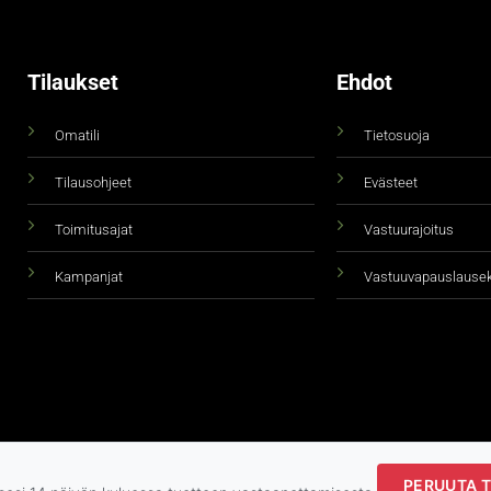
Tilaukset
Ehdot
Omatili
Tietosuoja
Tilausohjeet
Evästeet
Toimitusajat
Vastuurajoitus
Kampanjat
Vastuuvapauslause
PERUUTA T
Copyright 2026 ©
taidepiste.fi