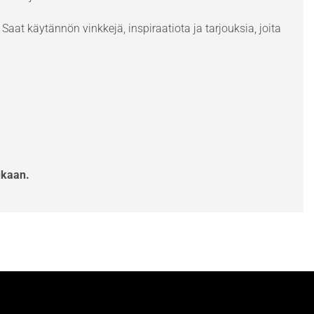
Saat käytännön vinkkejä, inspiraatiota ja tarjouksia, joita
ukaan.