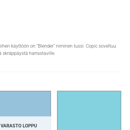
siihen käyttöön on ”Blender” niminen tussi. Copic soveltuu
ekä skräppäystä harrastaville.
VARASTO LOPPU