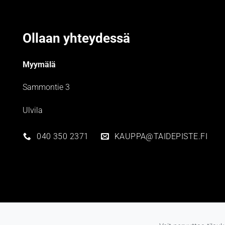
Ollaan yhteydessä
Myymälä
Sammontie 3
Ulvila
040 350 2371
KAUPPA@TAIDEPISTE.FI