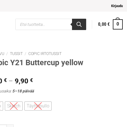
mpi ja helpompi maksaminen
Kirjaudu
Products
0,00
€
0
search
VU
/
TUSSIT
/
COPIC IRTOTUSSIT
ic Y21 Buttercup yellow
Hintaluokka:
0
€
–
9,90
€
5,30 €
usaika:
5–18 päivää
-
9,90 €
o
Sketch
Täyttöpullo