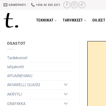
Skip
SÄHKÖPOSTI
+358 40 350 2371
to
content
TEKNIIKAT
TARVIKKEET
OHJEET 
OSASTOT
Taidekurssit
lahjakortit
APUAINEHAKU
AKVARELLI, GUASSI
AKRYYLI
GRAFIIKKA