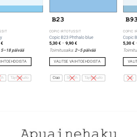
SSIT
COPIC IRTOTUSSIT
COPIC 
ky
Copic B23 Phthalo blue
Copic B
Hintaluokka:
Hintaluokka:
0
€
5,30
€
–
9,90
€
5,30
€
5,30 €
5,30 €
:
5–18 päivää
Toimitusaika:
2–5 päivää
Toimitu
-
-
9,90 €
9,90 €
AIHTOEHDOISTA
VALITSE VAIHTOEHDOISTA
VALI
Tällä
Tällä
tuotteella
tuottee
ch
Täyttöpullo
Ciao
Sketch
Täyttöpullo
Ciao
on
on
useampi
useamp
muunnelma.
muunne
Voit
Voit
tehdä
tehdä
valinnat
valinna
tuotteen
tuottee
sivulla.
sivulla.