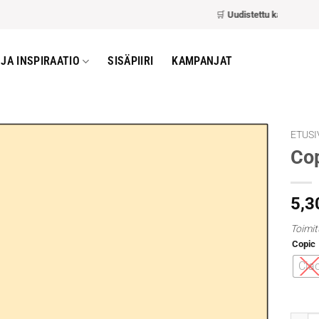
🛒
Uudistettu kassa
– nopea
JA INSPIRAATIO
SISÄPIIRI
KAMPANJAT
ETUSI
Cop
5,3
Toimit
Copic
Cia