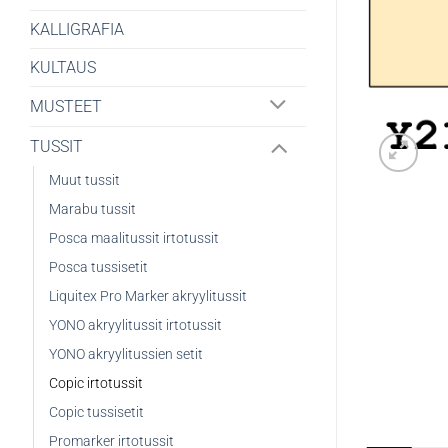
KALLIGRAFIA
KULTAUS
MUSTEET
TUSSIT
Muut tussit
Marabu tussit
Posca maalitussit irtotussit
Posca tussisetit
Liquitex Pro Marker akryylitussit
YONO akryylitussit irtotussit
YONO akryylitussien setit
Copic irtotussit
Copic tussisetit
Promarker irtotussit