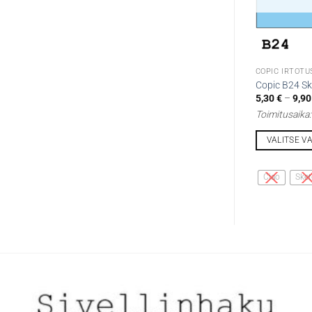
COPIC IRTOTU
Copic B24 S
5,30
€
–
9,9
Toimitusaika
VALITSE V
Tällä
tuotteella
Ciao
Sket
on
useampi
muunnelma.
Voit
tehdä
valinnat
tuotteen
sivulla.