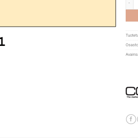
Copic 
Tuotet
Osasto
Avains