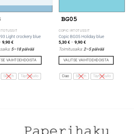
IRTOTUSSIT
COPIC IRTOTUSSIT
93 Light crockery blue
Copic BG05 Holiday blue
Hintaluokka:
Hintaluokka:
–
9,90
€
5,30
€
–
9,90
€
5,30 €
5,30 €
saika:
5–18 päivää
Toimitusaika:
2–5 päivää
-
-
9,90 €
9,90 €
TSE VAIHTOEHDOISTA
VALITSE VAIHTOEHDOISTA
Tällä
lla
tuotteella
Sketch
Täyttöpullo
Ciao
Sketch
Täyttöpullo
on
i
useampi
lma.
muunnelma.
Voit
tehdä
t
valinnat
n
tuotteen
sivulla.