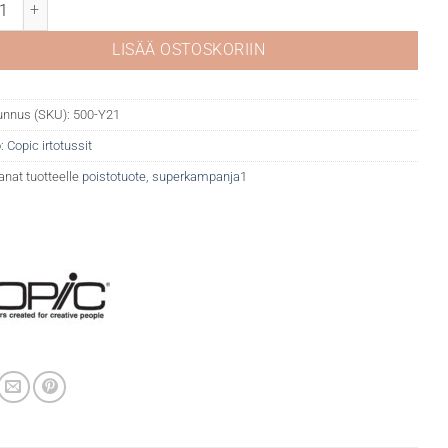
Y21 Buttercup yellow määrä
LISÄÄ OSTOSKORIIN
unnus (SKU):
500-Y21
:
Copic irtotussit
anat tuotteelle
poistotuote
,
superkampanja1