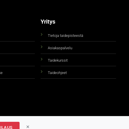
Yritys
Tietoja taidepisteestä
Asiakaspalvelu
Taidekurssit
ke
Taideohjeet
×
ILAUS