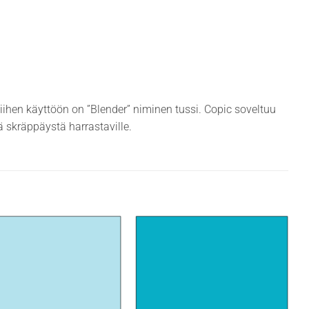
siihen käyttöön on ”Blender” niminen tussi. Copic soveltuu
ekä skräppäystä harrastaville.