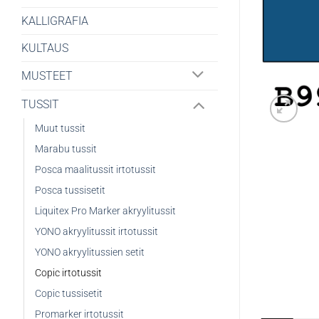
KALLIGRAFIA
KULTAUS
MUSTEET
TUSSIT
Muut tussit
Marabu tussit
Posca maalitussit irtotussit
Posca tussisetit
Liquitex Pro Marker akryylitussit
YONO akryylitussit irtotussit
YONO akryylitussien setit
Copic irtotussit
Copic tussisetit
Promarker irtotussit