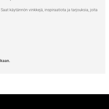
Saat käytännön vinkkejä, inspiraatiota ja tarjouksia, joita
ukaan.