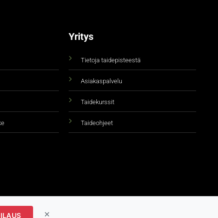
Yritys
Tietoja taidepisteestä
Asiakaspalvelu
Taidekurssit
ke
Taideohjeet
×
ILAUS