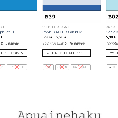
SSIT
COPIC IRTOTUSSIT
COPIC 
is lazuli
Copic B39 Prussian blue
Copic B
Hintaluokka:
Hintaluokka:
0
€
5,30
€
–
9,90
€
5,30
€
5,30 €
5,30 €
:
2–5 päivää
Toimitusaika:
5–18 päivää
Toimitu
-
-
9,90 €
9,90 €
AIHTOEHDOISTA
VALITSE VAIHTOEHDOISTA
VALI
Tällä
Tällä
tuotteella
tuottee
ch
Täyttöpullo
Ciao
Sketch
Täyttöpullo
Ciao
on
on
useampi
useamp
muunnelma.
muunne
Voit
Voit
tehdä
tehdä
valinnat
valinna
tuotteen
tuottee
sivulla.
sivulla.