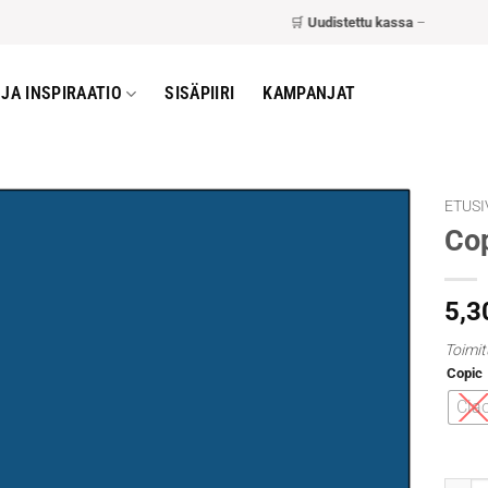
🛒
Uudistettu kassa
– nopeampi ja 
JA INSPIRAATIO
SISÄPIIRI
KAMPANJAT
ETUSI
Cop
5,3
Toimit
Copic
Cia