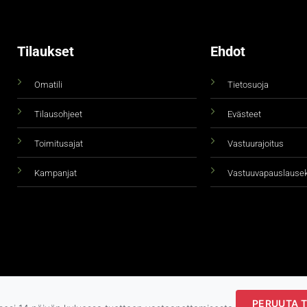
Tilaukset
Ehdot
Omatili
Tietosuoja
Tilausohjeet
Evästeet
Toimitusajat
Vastuurajoitus
Kampanjat
Vastuuvapauslause
PERUUTA T
Copyright 2026 ©
taidepiste.fi