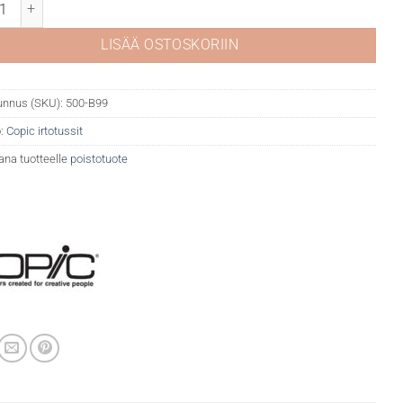
 B99 Agate määrä
LISÄÄ OSTOSKORIIN
unnus (SKU):
500-B99
:
Copic irtotussit
ana tuotteelle
poistotuote