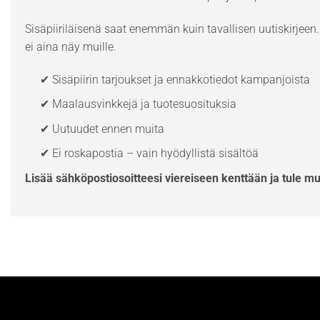
Sisäpiiriläisenä saat enemmän kuin tavallisen uutiskirjeen. 
ei aina näy muille.
✔ Sisäpiirin tarjoukset ja ennakkotiedot kampanjoista
✔ Maalausvinkkejä ja tuotesuosituksia
✔ Uutuudet ennen muita
✔ Ei roskapostia – vain hyödyllistä sisältöä
Lisää sähköpostiosoitteesi viereiseen kenttään ja tule m