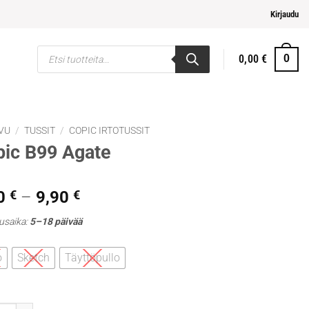
helpompi maksaminen
Kirjaudu
Products
0,00
€
0
search
VU
/
TUSSIT
/
COPIC IRTOTUSSIT
ic B99 Agate
Hintaluokka:
0
€
–
9,90
€
5,30 €
usaika:
5–18 päivää
-
9,90 €
o
Sketch
Täyttöpullo