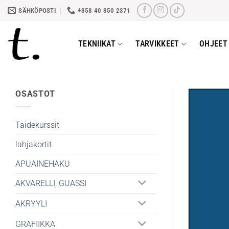
Skip
SÄHKÖPOSTI
+358 40 350 2371
to
content
TEKNIIKAT
TARVIKKEET
OHJEET 
OSASTOT
Taidekurssit
lahjakortit
APUAINEHAKU
AKVARELLI, GUASSI
AKRYYLI
GRAFIIKKA