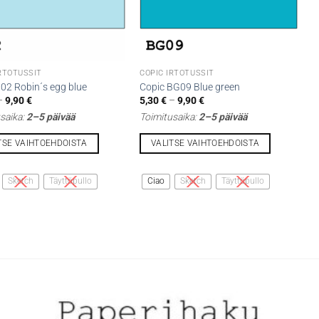
IRTOTUSSIT
COPIC IRTOTUSSIT
02 Robin´s egg blue
Copic BG09 Blue green
Hintaluokka:
Hintaluokka:
–
9,90
€
5,30
€
–
9,90
€
5,30 €
5,30 €
saika:
2–5 päivää
Toimitusaika:
2–5 päivää
-
-
9,90 €
9,90 €
TSE VAIHTOEHDOISTA
VALITSE VAIHTOEHDOISTA
Tällä
lla
tuotteella
Sketch
Täyttöpullo
Ciao
Sketch
Täyttöpullo
on
i
useampi
lma.
muunnelma.
Voit
tehdä
t
valinnat
n
tuotteen
sivulla.