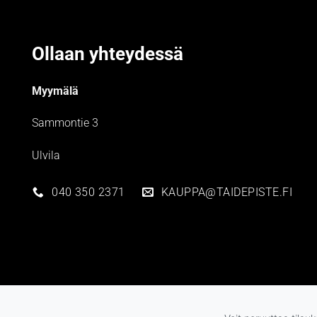
Ollaan yhteydessä
Myymälä
Sammontie 3
Ulvila
040 350 2371
KAUPPA@TAIDEPISTE.FI