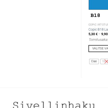
COPIC IRTOTU
Copic B18 Lap
5,30
€
–
9,9
Toimitusaika
VALITSE V
Tällä
tuotteella
Ciao
Sket
on
useampi
muunnelma.
Voit
tehdä
valinnat
tuotteen
sivulla.