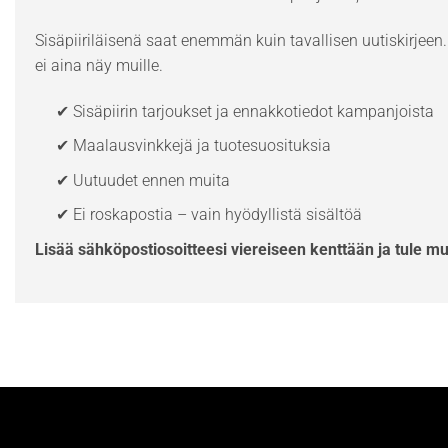
Sisäpiiriläisenä saat enemmän kuin tavallisen uutiskirjeen. 
ei aina näy muille.
✔ Sisäpiirin tarjoukset ja ennakkotiedot kampanjoista
✔ Maalausvinkkejä ja tuotesuosituksia
✔ Uutuudet ennen muita
✔ Ei roskapostia – vain hyödyllistä sisältöä
Lisää sähköpostiosoitteesi viereiseen kenttään ja tule m