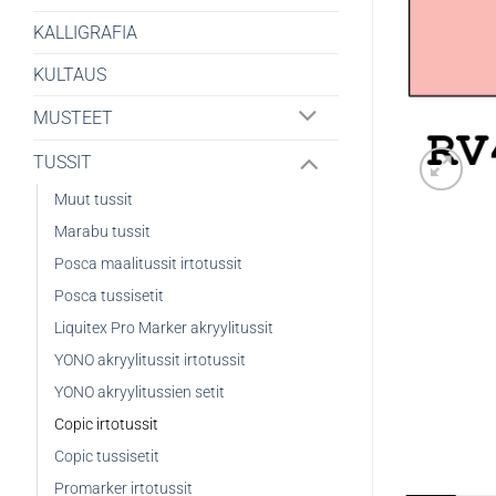
KALLIGRAFIA
KULTAUS
MUSTEET
TUSSIT
Muut tussit
Marabu tussit
Posca maalitussit irtotussit
Posca tussisetit
Liquitex Pro Marker akryylitussit
YONO akryylitussit irtotussit
YONO akryylitussien setit
Copic irtotussit
Copic tussisetit
Promarker irtotussit