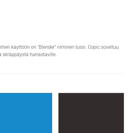
siihen käyttöön on ”Blender” niminen tussi. Copic soveltuu
ekä skräppäystä harrastaville.