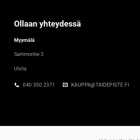
Ollaan yhteydessä
Myymälä
Sammontie 3
Ulvila
040 350 2371
KAUPPA@TAIDEPISTE.FI