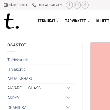
Skip
SÄHKÖPOSTI
+358 40 350 2371
to
content
TEKNIIKAT
TARVIKKEET
OHJEET 
OSASTOT
Taidekurssit
lahjakortit
APUAINEHAKU
AKVARELLI, GUASSI
AKRYYLI
GRAFIIKKA