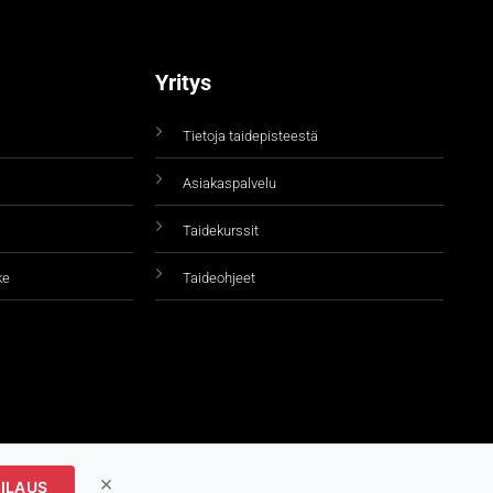
Yritys
Tietoja taidepisteestä
Asiakaspalvelu
Taidekurssit
ke
Taideohjeet
×
ILAUS