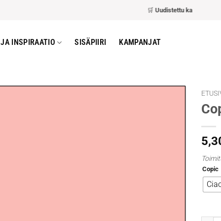
🛒
Uudistettu kassa
– nopeam
JA INSPIRAATIO
SISÄPIIRI
KAMPANJAT
ETUSI
Cop
5,3
Toimit
Copic
Cia