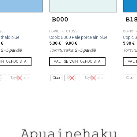
SSIT
COPIC IRTOTUSSIT
COPIC 
thalo blue
Copic B000 Pale porcelain blue
Copic B
Hintaluokka:
Hintaluokka:
0
€
5,30
€
–
9,90
€
5,30
€
5,30 €
5,30 €
:
2–5 päivää
Toimitusaika:
2–5 päivää
Toimitu
-
-
9,90 €
9,90 €
AIHTOEHDOISTA
VALITSE VAIHTOEHDOISTA
VALI
Tällä
Tällä
tuotteella
tuottee
ch
Täyttöpullo
Ciao
Sketch
Täyttöpullo
Ciao
on
on
useampi
useamp
muunnelma.
muunne
Voit
Voit
tehdä
tehdä
valinnat
valinna
tuotteen
tuottee
sivulla.
sivulla.