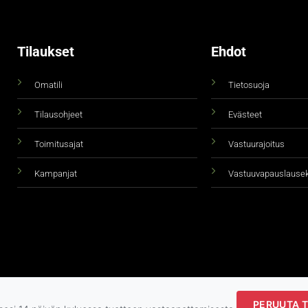
Tilaukset
Ehdot
Omatili
Tietosuoja
Tilausohjeet
Evästeet
Toimitusajat
Vastuurajoitus
Kampanjat
Vastuuvapauslause
PERUUTA T
Copyright 2026 ©
taidepiste.fi