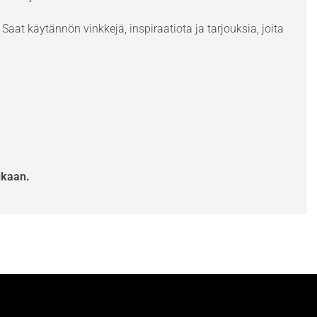
Saat käytännön vinkkejä, inspiraatiota ja tarjouksia, joita
ukaan.