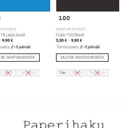
IRTOTUSSIT
COPIC IRTOTUSSIT
18 Lapis lazuli
Copic 100 Black
Hintaluokka:
Hintaluokka:
–
9,90
€
5,30
€
–
9,90
€
5,30 €
5,30 €
saika:
2–5 päivää
Toimitusaika:
2–5 päivää
-
-
9,90 €
9,90 €
TSE VAIHTOEHDOISTA
VALITSE VAIHTOEHDOISTA
Tällä
lla
tuotteella
Sketch
Täyttöpullo
Ciao
Sketch
Täyttöpullo
on
i
useampi
lma.
muunnelma.
Voit
tehdä
t
valinnat
n
tuotteen
sivulla.