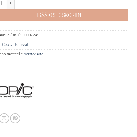
 RV42 Salmon pink määrä
LISÄÄ OSTOSKORIIN
unnus (SKU):
500-RV42
:
Copic irtotussit
ana tuotteelle
poistotuote