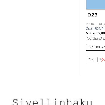
COPIC IRTOTU
Copic B23 Ph
5,30
€
–
9,9
Toimitusaika
VALITSE V
Tällä
tuotteella
Ciao
Sket
on
useampi
muunnelma.
Voit
tehdä
valinnat
tuotteen
sivulla.