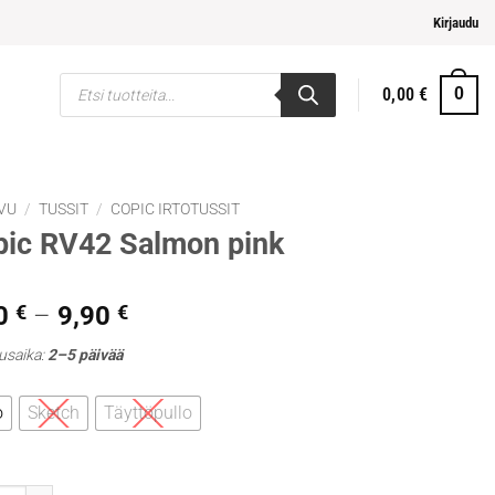
pi ja helpompi maksaminen
Kirjaudu
Products
0,00
€
0
search
VU
/
TUSSIT
/
COPIC IRTOTUSSIT
ic RV42 Salmon pink
Hintaluokka:
0
€
–
9,90
€
5,30 €
usaika:
2–5 päivää
-
9,90 €
o
Sketch
Täyttöpullo