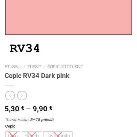
ETUSIVU
/
TUSSIT
/
COPIC IRTOTUSSIT
Copic RV34 Dark pink
Hintaluokka:
5,30
€
–
9,90
€
5,30 €
Toimitusaika:
5–18 päivää
-
Copic
9,90 €
Ciao
Sketch
Täyttöpullo