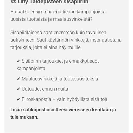
🎨 Liity Taidepisteen sisäpiiriin
Haluatko ensimmäisenä tiedon kampanjoista,
uusista tuotteista ja maalausvinkeistä?
Sisäpiiriläisenä saat enemmän kuin tavallisen
uutiskirjeen. Saat käytännön vinkkejä, inspiraatiota ja
tarjouksia, joita ei aina näy muille.
✔ Sisäpiirin tarjoukset ja ennakkotiedot
kampanjoista
✔ Maalausvinkkejä ja tuotesuosituksia
✔ Uutuudet ennen muita
✔ Ei roskapostia – vain hyödyllistä sisältöä
Lisää sähköpostiosoitteesi viereiseen kenttään ja
tule mukaan.