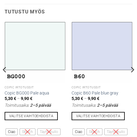
TUTUSTU MYÖS
COPIC IRTOTUSSIT
COPIC IRTOTUSSIT
Copic BG000 Pale aqua
Copic B60 Pale blue gray
Hintaluokka:
Hintaluokka:
5,30
€
–
9,90
€
5,30
€
–
9,90
€
5,30 €
5,30 €
Toimitusaika:
2–5 päivää
Toimitusaika:
2–5 päivää
-
-
9,90 €
9,90 €
VALITSE VAIHTOEHDOISTA
VALITSE VAIHTOEHDOISTA
Tällä
Tällä
tuotteella
tuotteella
Ciao
Sketch
Täyttöpullo
Ciao
Sketch
Täyttöpullo
on
on