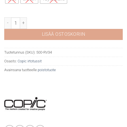
Copic RV34 Dark pink määrä
LISÄÄ OSTOSKORIIN
Tuotetunnus (SKU):
500-RV34
Osasto:
Copic irtotussit
Avainsana tuotteelle
poistotuote