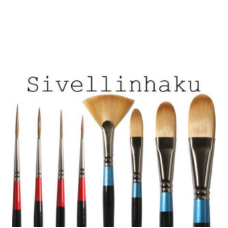
useampi
useampi
muunnelma.
muunnelma.
Voit
Voit
tehdä
tehdä
valinnat
valinnat
tuotteen
tuotteen
sivulla.
sivulla.