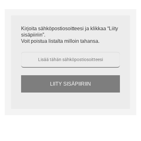
Kirjoita sähköpostiosoitteesi ja klikkaa “Liity
sisäpiiriin”.
Voit poistua listalta milloin tahansa.
LIITY SISÄPIIRIIN