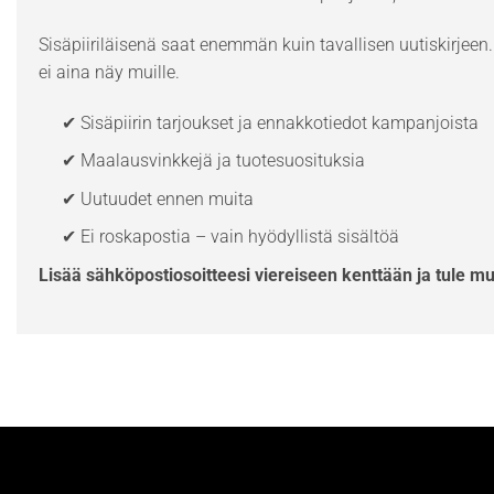
Sisäpiiriläisenä saat enemmän kuin tavallisen uutiskirjeen. 
ei aina näy muille.
✔ Sisäpiirin tarjoukset ja ennakkotiedot kampanjoista
✔ Maalausvinkkejä ja tuotesuosituksia
✔ Uutuudet ennen muita
✔ Ei roskapostia – vain hyödyllistä sisältöä
Lisää sähköpostiosoitteesi viereiseen kenttään ja tule m