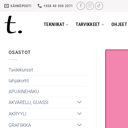
Skip
SÄHKÖPOSTI
+358 40 350 2371
to
content
TEKNIIKAT
TARVIKKEET
OHJEET 
OSASTOT
Taidekurssit
lahjakortit
APUAINEHAKU
AKVARELLI, GUASSI
AKRYYLI
GRAFIIKKA