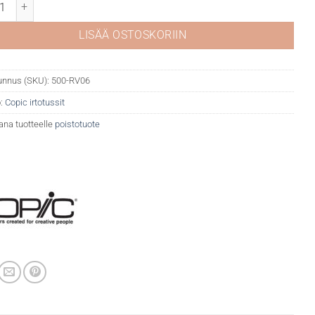
 RV06 Cerise määrä
LISÄÄ OSTOSKORIIN
unnus (SKU):
500-RV06
:
Copic irtotussit
ana tuotteelle
poistotuote