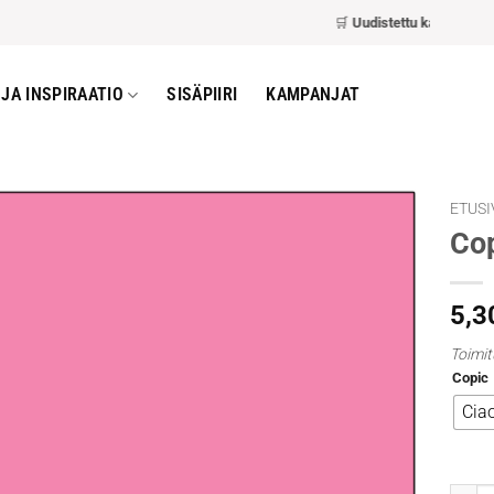
🛒
Uudistettu kassa
– nopeam
JA INSPIRAATIO
SISÄPIIRI
KAMPANJAT
ETUSI
Cop
5,3
Toimit
Copic
Cia