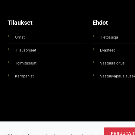
Tilaukset
Ehdot
Omatili
Tietosuoja
Tilausohjeet
Evästeet
Toimitusajat
Vastuurajoitus
Kampanjat
Vastuuvapauslause
PERUUTA T
Copyright 2026 ©
taidepiste.fi