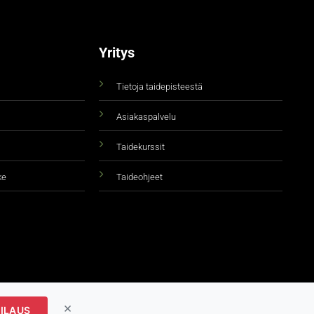
Yritys
Tietoja taidepisteestä
Asiakaspalvelu
Taidekurssit
ke
Taideohjeet
×
ILAUS