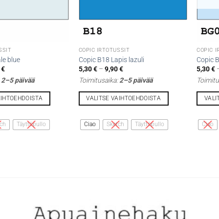
SSIT
COPIC IRTOTUSSIT
COPIC 
le blue
Copic B18 Lapis lazuli
Copic 
Hintaluokka:
Hintaluokka:
0
€
5,30
€
–
9,90
€
5,30
€
5,30 €
5,30 €
:
2–5 päivää
Toimitusaika:
2–5 päivää
Toimitu
-
-
9,90 €
9,90 €
AIHTOEHDOISTA
VALITSE VAIHTOEHDOISTA
VALI
Tällä
Tällä
tuotteella
tuottee
ch
Täyttöpullo
Ciao
Sketch
Täyttöpullo
Ciao
on
on
useampi
useamp
muunnelma.
muunne
Voit
Voit
tehdä
tehdä
valinnat
valinna
tuotteen
tuottee
sivulla.
sivulla.