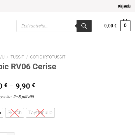
pi ja helpompi maksaminen
Kirjaudu
Products
0,00
€
0
search
VU
/
TUSSIT
/
COPIC IRTOTUSSIT
ic RV06 Cerise
Hintaluokka:
0
€
–
9,90
€
5,30 €
usaika:
2–5 päivää
-
9,90 €
o
Sketch
Täyttöpullo