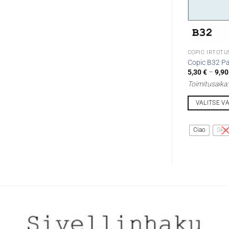
COPIC IRTOTU
Copic B32 Pa
5,30
€
–
9,9
Toimitusaika
VALITSE V
Tällä
tuotteella
Ciao
Sket
on
useampi
muunnelma.
Voit
tehdä
valinnat
tuotteen
sivulla.