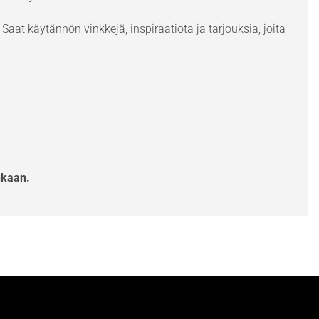
Saat käytännön vinkkejä, inspiraatiota ja tarjouksia, joita
ukaan.