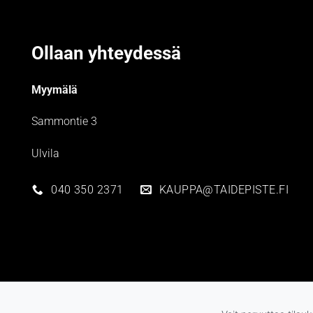
Ollaan yhteydessä
Myymälä
Sammontie 3
Ulvila
040 350 2371
KAUPPA@TAIDEPISTE.FI