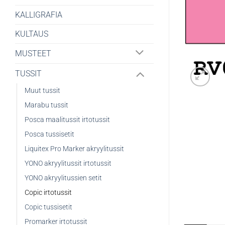
KALLIGRAFIA
KULTAUS
MUSTEET
TUSSIT
Muut tussit
Marabu tussit
Posca maalitussit irtotussit
Posca tussisetit
Liquitex Pro Marker akryylitussit
YONO akryylitussit irtotussit
YONO akryylitussien setit
Copic irtotussit
Copic tussisetit
Promarker irtotussit