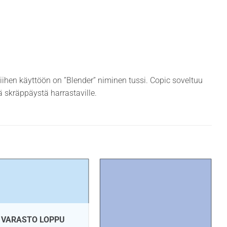
siihen käyttöön on ”Blender” niminen tussi. Copic soveltuu
ekä skräppäystä harrastaville.
VARASTO LOPPU