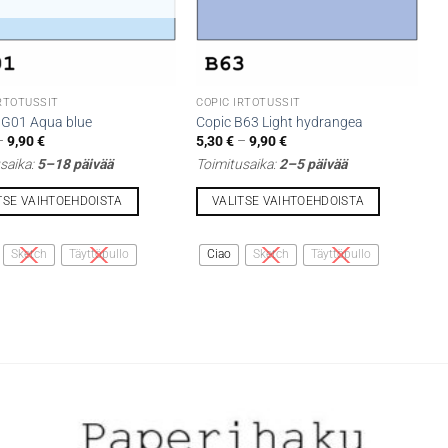
IRTOTUSSIT
COPIC IRTOTUSSIT
BG01 Aqua blue
Copic B63 Light hydrangea
Hintaluokka:
Hintaluokka:
–
9,90
€
5,30
€
–
9,90
€
5,30 €
5,30 €
saika:
5–18 päivää
Toimitusaika:
2–5 päivää
-
-
9,90 €
9,90 €
TSE VAIHTOEHDOISTA
VALITSE VAIHTOEHDOISTA
Tällä
lla
tuotteella
Sketch
Täyttöpullo
Ciao
Sketch
Täyttöpullo
on
i
useampi
lma.
muunnelma.
Voit
tehdä
t
valinnat
n
tuotteen
sivulla.