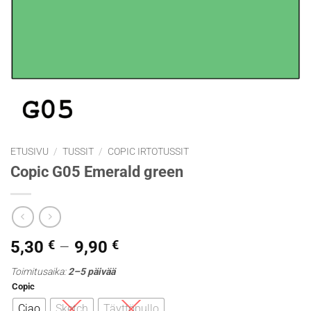
ETUSIVU
/
TUSSIT
/
COPIC IRTOTUSSIT
Copic G05 Emerald green
Hintaluokka:
5,30
€
–
9,90
€
5,30 €
Toimitusaika:
2–5 päivää
-
Copic
9,90 €
Ciao
Sketch
Täyttöpullo