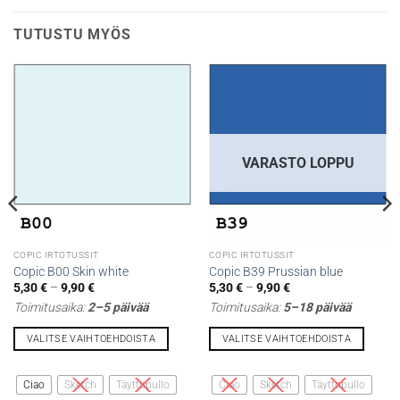
TUTUSTU MYÖS
VARASTO LOPPU
COPIC IRTOTUSSIT
COPIC IRTOTUSSIT
Copic B00 Skin white
Copic B39 Prussian blue
Hintaluokka:
Hintaluokka:
5,30
€
–
9,90
€
5,30
€
–
9,90
€
5,30 €
5,30 €
Toimitusaika:
2–5 päivää
Toimitusaika:
5–18 päivää
-
-
9,90 €
9,90 €
VALITSE VAIHTOEHDOISTA
VALITSE VAIHTOEHDOISTA
Tällä
Tällä
tuotteella
tuotteella
Ciao
Sketch
Täyttöpullo
Ciao
Sketch
Täyttöpullo
on
on