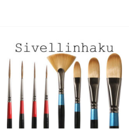
useampi
useampi
muunnelma.
muunnelma.
Voit
Voit
tehdä
tehdä
valinnat
valinnat
tuotteen
tuotteen
sivulla.
sivulla.