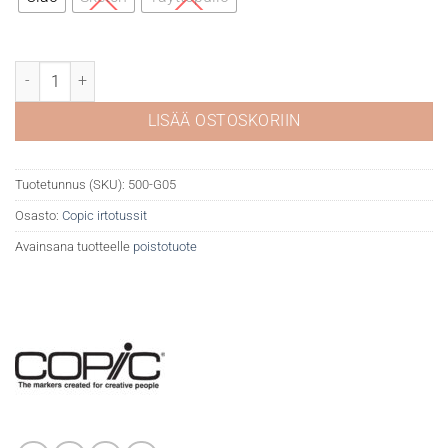
Copic G05 Emerald green määrä
LISÄÄ OSTOSKORIIN
Tuotetunnus (SKU):
500-G05
Osasto:
Copic irtotussit
Avainsana tuotteelle
poistotuote