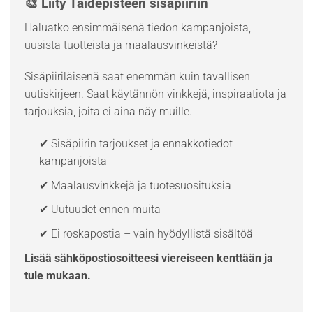
🎨 Liity Taidepisteen sisäpiiriin
Haluatko ensimmäisenä tiedon kampanjoista,
uusista tuotteista ja maalausvinkeistä?
Sisäpiiriläisenä saat enemmän kuin tavallisen
uutiskirjeen. Saat käytännön vinkkejä, inspiraatiota ja
tarjouksia, joita ei aina näy muille.
✔ Sisäpiirin tarjoukset ja ennakkotiedot
kampanjoista
✔ Maalausvinkkejä ja tuotesuosituksia
✔ Uutuudet ennen muita
✔ Ei roskapostia – vain hyödyllistä sisältöä
Lisää sähköpostiosoitteesi viereiseen kenttään ja
tule mukaan.