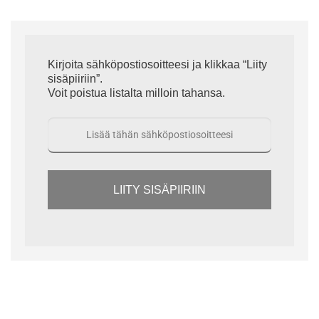
Kirjoita sähköpostiosoitteesi ja klikkaa “Liity
sisäpiiriin”.
Voit poistua listalta milloin tahansa.
LIITY SISÄPIIRIIN