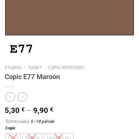
ETUSIVU
/
TUSSIT
/
COPIC IRTOTUSSIT
Copic E77 Maroon
Hintaluokka:
5,30
€
–
9,90
€
5,30 €
Toimitusaika:
5–18 päivää
-
Copic
9,90 €
Ciao
Sketch
Täyttöpullo