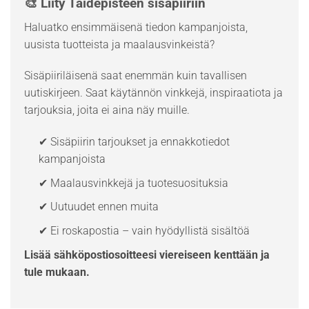
🎨 Liity Taidepisteen sisäpiiriin
Haluatko ensimmäisenä tiedon kampanjoista,
uusista tuotteista ja maalausvinkeistä?
Sisäpiiriläisenä saat enemmän kuin tavallisen
uutiskirjeen. Saat käytännön vinkkejä, inspiraatiota ja
tarjouksia, joita ei aina näy muille.
✔ Sisäpiirin tarjoukset ja ennakkotiedot
kampanjoista
✔ Maalausvinkkejä ja tuotesuosituksia
✔ Uutuudet ennen muita
✔ Ei roskapostia – vain hyödyllistä sisältöä
Lisää sähköpostiosoitteesi viereiseen kenttään ja
tule mukaan.