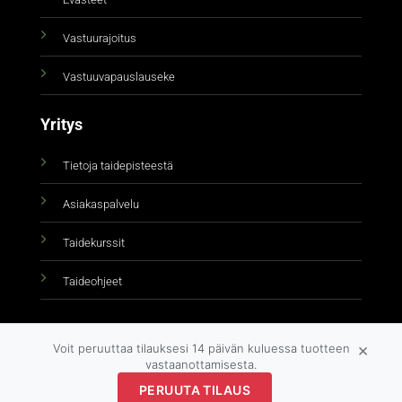
Vastuurajoitus
Vastuuvapauslauseke
Yritys
Tietoja taidepisteestä
Asiakaspalvelu
Taidekurssit
Taideohjeet
×
Voit peruuttaa tilauksesi 14 päivän kuluessa tuotteen
vastaanottamisesta.
PERUUTA TILAUS