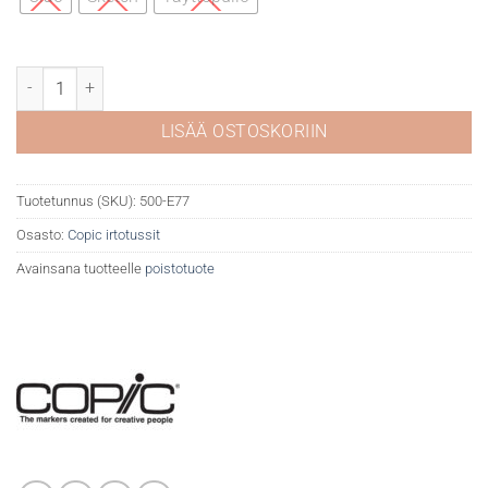
Copic E77 Maroon määrä
LISÄÄ OSTOSKORIIN
Tuotetunnus (SKU):
500-E77
Osasto:
Copic irtotussit
Avainsana tuotteelle
poistotuote