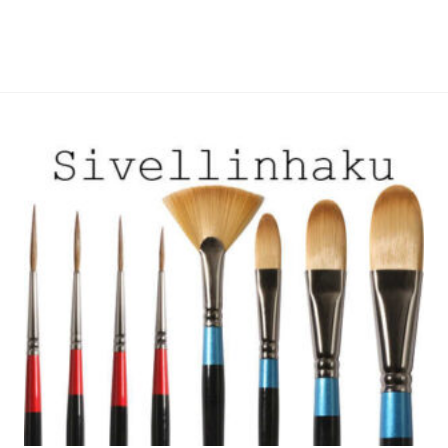
useampi
useampi
muunnelma.
muunnelma.
Voit
Voit
tehdä
tehdä
valinnat
valinnat
tuotteen
tuotteen
sivulla.
sivulla.