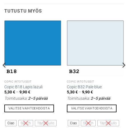
TUTUSTU MYÖS
COPIC IRTOTUSSIT
COPIC IRTOTUSSIT
Copic B18 Lapis lazuli
Copic B32 Pale blue
Hintaluokka:
Hintaluokka:
5,30
€
–
9,90
€
5,30
€
–
9,90
€
5,30 €
5,30 €
Toimitusaika:
2–5 päivää
Toimitusaika:
2–5 päivää
-
-
9,90 €
9,90 €
VALITSE VAIHTOEHDOISTA
VALITSE VAIHTOEHDOISTA
Tällä
Tällä
tuotteella
tuotteella
Ciao
Sketch
Täyttöpullo
Ciao
Sketch
Täyttöpullo
on
on