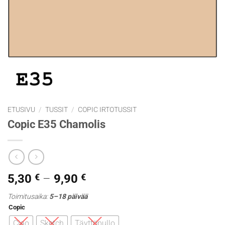
ETUSIVU
/
TUSSIT
/
COPIC IRTOTUSSIT
Copic E35 Chamolis
Hintaluokka:
5,30
€
–
9,90
€
5,30 €
Toimitusaika:
5–18 päivää
-
Copic
9,90 €
Ciao
Sketch
Täyttöpullo