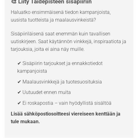
🎨 Liity Taidepisteen sisäpiiriin
Haluatko ensimmäisenä tiedon kampanjoista,
uusista tuotteista ja maalausvinkeistä?
Sisäpiiriläisenä saat enemmän kuin tavallisen
uutiskirjeen. Saat käytännön vinkkejä, inspiraatiota ja
tarjouksia, joita ei aina näy muille.
✔ Sisäpiirin tarjoukset ja ennakkotiedot
kampanjoista
✔ Maalausvinkkejä ja tuotesuosituksia
✔ Uutuudet ennen muita
✔ Ei roskapostia – vain hyödyllistä sisältöä
Lisää sähköpostiosoitteesi viereiseen kenttään ja
tule mukaan.