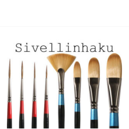
useampi
useampi
muunnelma.
muunnelma.
Voit
Voit
tehdä
tehdä
valinnat
valinnat
tuotteen
tuotteen
sivulla.
sivulla.