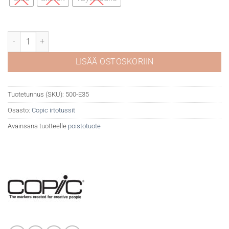
Copic E35 Chamolis määrä
LISÄÄ OSTOSKORIIN
Tuotetunnus (SKU):
500-E35
Osasto:
Copic irtotussit
Avainsana tuotteelle
poistotuote