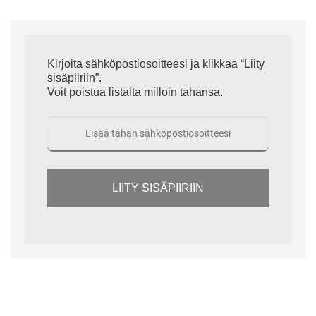
Kirjoita sähköpostiosoitteesi ja klikkaa “Liity
sisäpiiriin”.
Voit poistua listalta milloin tahansa.
LIITY SISÄPIIRIIN