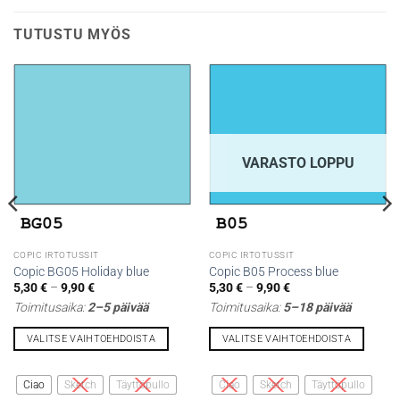
TUTUSTU MYÖS
VARASTO LOPPU
COPIC IRTOTUSSIT
COPIC IRTOTUSSIT
Copic BG05 Holiday blue
Copic B05 Process blue
Hintaluokka:
Hintaluokka:
5,30
€
–
9,90
€
5,30
€
–
9,90
€
5,30 €
5,30 €
Toimitusaika:
2–5 päivää
Toimitusaika:
5–18 päivää
-
-
9,90 €
9,90 €
VALITSE VAIHTOEHDOISTA
VALITSE VAIHTOEHDOISTA
Tällä
Tällä
tuotteella
tuotteella
Ciao
Sketch
Täyttöpullo
Ciao
Sketch
Täyttöpullo
on
on